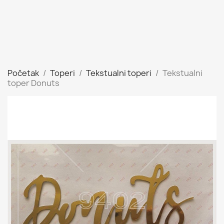
Početak
Toperi
Tekstualni toperi
Tekstualni
toper Donuts