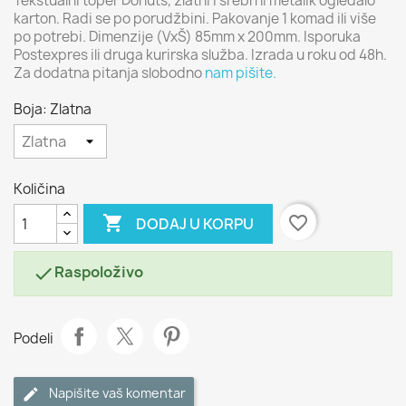
Tekstualni toper Donuts, zlatni i srebrni metalik ogledalo
karton. Radi se po porudžbini. Pakovanje 1 komad ili više
po potrebi. Dimenzije (VxŠ) 85mm x 200mm. Isporuka
Postexpres ili druga kurirska služba. Izrada u roku od 48h.
Za dodatna pitanja slobodno
nam pišite.
Boja: Zlatna
Količina

favorite_border
DODAJ U KORPU
Raspoloživo

Podeli
Napišite vaš komentar