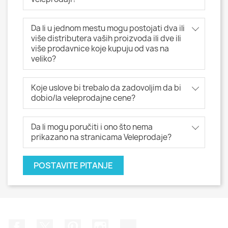
Da li u jednom mestu mogu postojati dva ili
više distributera vaših proizvoda ili dve ili
više prodavnice koje kupuju od vas na
veliko?
Koje uslove bi trebalo da zadovoljim da bi
dobio/la veleprodajne cene?
Da li mogu poručiti i ono što nema
prikazano na stranicama Veleprodaje?
POSTAVITE PITANJE
Facebook
Twitter
Pinterest
Instagram
TikTok