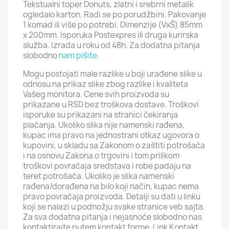
Tekstualni toper Donuts, zlatni i srebrni metalik
ogledalo karton. Radi se po porudžbini. Pakovanje
1 komad ili više po potrebi. Dimenzije (VxŠ) 85mm
x 200mm. Isporuka Postexpres ili druga kurirska
služba. Izrada u roku od 48h. Za dodatna pitanja
slobodno
nam pišite.
Mogu postojati male razlike u boji urađene slike u
odnosu na prikaz slike zbog razlike i kvaliteta
Vašeg monitora. Cene svih proizvoda su
prikazane u RSD bez troškova dostave. Troškovi
isporuke su prikazani na stranici čekiranja
plaćanja. Ukoliko slika nije namenski rađena,
kupac ima pravo na jednostrani otkaz ugovora o
kupovini, u skladu sa Zakonom o zaštiti potrošača
i na osnovu Zakona o trgovini i tom prilikom
troškovi povraćaja sredstava i robe padaju na
teret potrošača. Ukoliko je slika namenski
rađena/dorađena na bilo koji način, kupac nema
pravo povraćaja proizvoda. Detalji su dati u linku
koji se nalazi u podnožju svake stranice veb sajta.
Za sva dodatna pitanja i nejasnoće slobodno nas
kontaktirajte putem kontakt forme. Link Kontakt