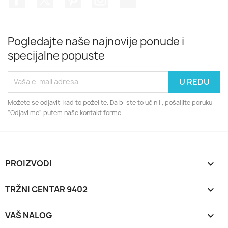
Pogledajte naše najnovije ponude i
specijalne popuste
Možete se odjaviti kad to poželite. Da bi ste to učinili, pošaljite poruku
"Odjavi me" putem naše kontakt forme.
PROIZVODI

TRŽNI CENTAR 9402

VAŠ NALOG
