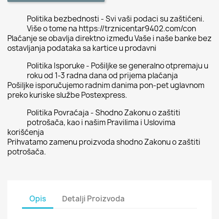
Politika bezbednosti - Svi vaši podaci su zaštićeni.
Više o tome na https://trznicentar9402.com/con
Plaćanje se obavlja direktno između Vaše i naše banke bez
ostavljanja podataka sa kartice u prodavni
Politika Isporuke - Pošiljke se generalno otpremaju u
roku od 1-3 radna dana od prijema plaćanja
Pošiljke isporučujemo radnim danima pon-pet uglavnom
preko kuriske službe Postexpress.
Politika Povraćaja - Shodno Zakonu o zaštiti
potrošača, kao i našim Pravilima i Uslovima
korišćenja
Prihvatamo zamenu proizvoda shodno Zakonu o zaštiti
potrošača.
Opis
Detalji Proizvoda