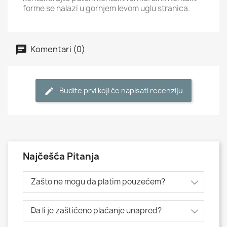
forme se nalazi u gornjem levom uglu stranica.
Komentari (0)
Budite prvi koji će napisati recenziju
Najčešća Pitanja
Zašto ne mogu da platim pouzećem?
Da li je zaštićeno plaćanje unapred?