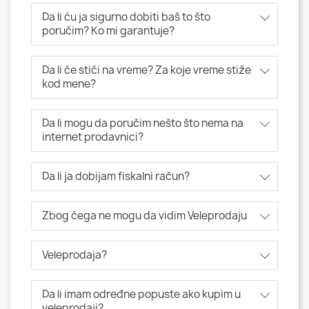
Da li ću ja sigurno dobiti baš to što
poručim? Ko mi garantuje?
Da li će stići na vreme? Za koje vreme stiže
kod mene?
Da li mogu da poručim nešto što nema na
internet prodavnici?
Da li ja dobijam fiskalni račun?
Zbog čega ne mogu da vidim Veleprodaju
Veleprodaja?
Da li imam određne popuste ako kupim u
veleprodaji?