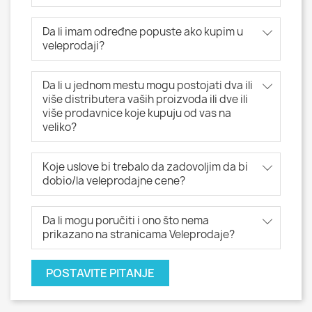
Da li imam određne popuste ako kupim u
veleprodaji?
Da li u jednom mestu mogu postojati dva ili
više distributera vaših proizvoda ili dve ili
više prodavnice koje kupuju od vas na
veliko?
Koje uslove bi trebalo da zadovoljim da bi
dobio/la veleprodajne cene?
Da li mogu poručiti i ono što nema
prikazano na stranicama Veleprodaje?
POSTAVITE PITANJE