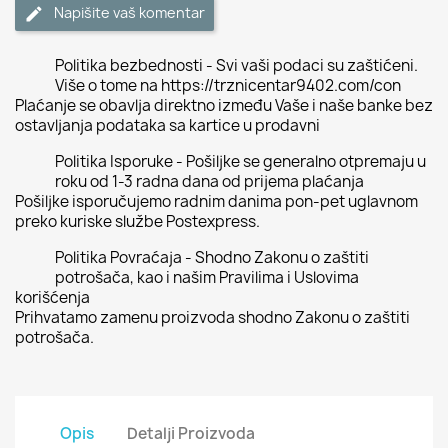
Napišite vaš komentar
Politika bezbednosti - Svi vaši podaci su zaštićeni.
Više o tome na https://trznicentar9402.com/con
Plaćanje se obavlja direktno između Vaše i naše banke bez
ostavljanja podataka sa kartice u prodavni
Politika Isporuke - Pošiljke se generalno otpremaju u
roku od 1-3 radna dana od prijema plaćanja
Pošiljke isporučujemo radnim danima pon-pet uglavnom
preko kuriske službe Postexpress.
Politika Povraćaja - Shodno Zakonu o zaštiti
potrošača, kao i našim Pravilima i Uslovima
korišćenja
Prihvatamo zamenu proizvoda shodno Zakonu o zaštiti
potrošača.
Opis
Detalji Proizvoda