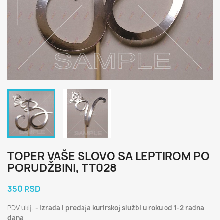
TOPER VAŠE SLOVO SA LEPTIROM PO
PORUDŽBINI, TT028
350 RSD
PDV uklj.
Izrada i predaja kurirskoj službi u roku od 1-2 radna
dana