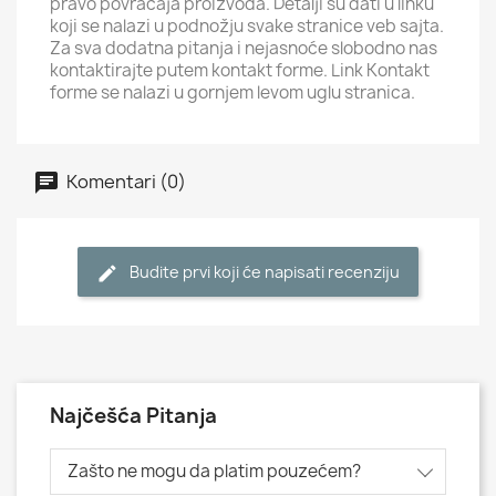
pravo povraćaja proizvoda. Detalji su dati u linku
koji se nalazi u podnožju svake stranice veb sajta.
Za sva dodatna pitanja i nejasnoće slobodno nas
kontaktirajte putem kontakt forme. Link Kontakt
forme se nalazi u gornjem levom uglu stranica.
Komentari (0)
Budite prvi koji će napisati recenziju
Najčešća Pitanja
Zašto ne mogu da platim pouzećem?