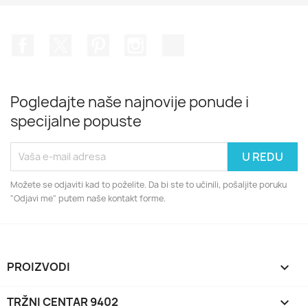
Facebook
Twitter
Pinterest
Instagram
TikTok
Pogledajte naše najnovije ponude i
specijalne popuste
Možete se odjaviti kad to poželite. Da bi ste to učinili, pošaljite poruku
"Odjavi me" putem naše kontakt forme.
PROIZVODI

TRŽNI CENTAR 9402
