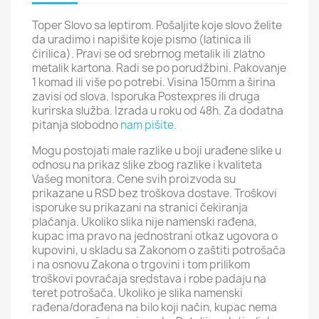
Toper Slovo sa leptirom. Pošaljite koje slovo želite
da uradimo i napišite koje pismo (latinica ili
ćirilica). Pravi se od srebrnog metalik ili zlatno
metalik kartona. Radi se po porudžbini. Pakovanje
1 komad ili više po potrebi. Visina 150mm a širina
zavisi od slova. Isporuka Postexpres ili druga
kurirska služba. Izrada u roku od 48h. Za dodatna
pitanja slobodno
nam pišite.
Mogu postojati male razlike u boji urađene slike u
odnosu na prikaz slike zbog razlike i kvaliteta
Vašeg monitora. Cene svih proizvoda su
prikazane u RSD bez troškova dostave. Troškovi
isporuke su prikazani na stranici čekiranja
plaćanja. Ukoliko slika nije namenski rađena,
kupac ima pravo na jednostrani otkaz ugovora o
kupovini, u skladu sa Zakonom o zaštiti potrošača
i na osnovu Zakona o trgovini i tom prilikom
troškovi povraćaja sredstava i robe padaju na
teret potrošača. Ukoliko je slika namenski
rađena/dorađena na bilo koji način, kupac nema