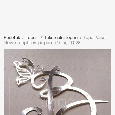
Početak
Toperi
Tekstualni toperi
Toper Vaše
slovo sa leptirom po porudžbini, TT028