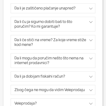
Da li je zaštićeno plaćanje unapred?
Da li ću ja sigurno dobiti baš to što
poručim? Ko mi garantuje?
Da li će stići na vreme? Za koje vreme stiže
kod mene?
Da li mogu da poručim nešto što nema na
internet prodavnici?
Da li ja dobijam fiskalni račun?
Zbog čega ne mogu da vidim Veleprodaju
Veleprodaja?