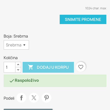
1024 char. max
SNIMITE PROMENE
Boja: Srebrna
Količina

favorite_border
DODAJ U KORPU
Raspoloživo

Podeli