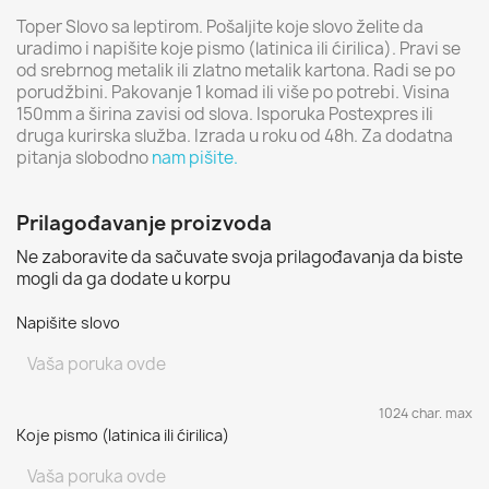
Toper Slovo sa leptirom. Pošaljite koje slovo želite da
uradimo i napišite koje pismo (latinica ili ćirilica). Pravi se
od srebrnog metalik ili zlatno metalik kartona. Radi se po
porudžbini. Pakovanje 1 komad ili više po potrebi. Visina
150mm a širina zavisi od slova. Isporuka Postexpres ili
druga kurirska služba. Izrada u roku od 48h. Za dodatna
pitanja slobodno
nam pišite.
Prilagođavanje proizvoda
Ne zaboravite da sačuvate svoja prilagođavanja da biste
mogli da ga dodate u korpu
Napišite slovo
1024 char. max
Koje pismo (latinica ili ćirilica)