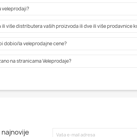
 veleprodaji?
li više distributera vaših proizvoda ili dve ili više prodavnice 
 bi dobio/la veleprodajne cene?
azano na stranicama Veleprodaje?
 najnovije