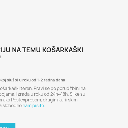
CIJU NA TEMU KOŠARKAŠKI
0
skoj službi u roku od 1-2 radna dana
ošarkaški teren. Pravi se po porudžbini na
bojama. Izrada u roku od 24h-48h. Slike su
poruka Postexpresom, drugim kurirskim
ja slobodno
nam pišite.