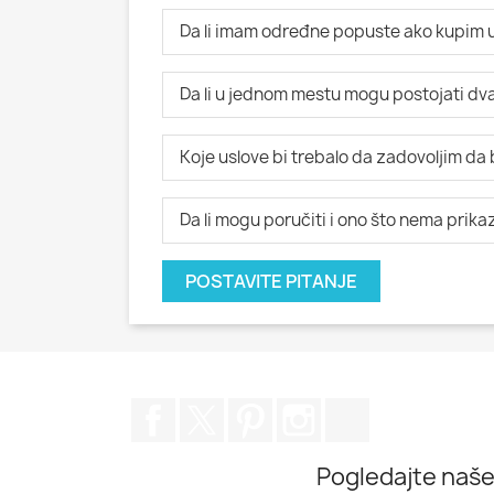
Da li imam određne popuste ako kupim u
Da li u jednom mestu mogu postojati dva i
Koje uslove bi trebalo da zadovoljim da
Da li mogu poručiti i ono što nema prik
POSTAVITE PITANJE
Facebook
Twitter
Pinterest
Instagram
TikTok
Pogledajte naše