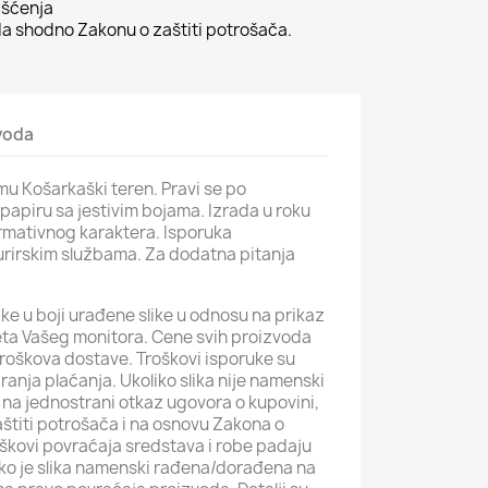
išćenja
 shodno Zakonu o zaštiti potrošača.
zvoda
mu Košarkaški teren. Pravi se po
apiru sa jestivim bojama. Izrada u roku
ormativnog karaktera. Isporuka
rirskim službama. Za dodatna pitanja
ke u boji urađene slike u odnosu na prikaz
iteta Vašeg monitora. Cene svih proizvoda
roškova dostave. Troškovi isporuke su
iranja plaćanja. Ukoliko slika nije namenski
na jednostrani otkaz ugovora o kupovini,
štiti potrošača i na osnovu Zakona o
roškovi povraćaja sredstava i robe padaju
iko je slika namenski rađena/dorađena na