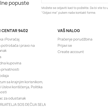
alne popuste
Možete se odjaviti kad to poželite. Da bi ste to u
"Odjavi me" putem naše kontakt forme.
I CENTAR 9402
VAŠ NALOG
ka i Povraćaj
Praćenje porudžbina
a potrošača i pravo na
Prijavi se
anak
Create account
a
dna kupovina
a privatnosti
odaja
um sa krajnjim korisnikom,
 i Uslovi korišćenja, Politika
nosti
c za odustanak
RIJATELJA SOS DEČIJA SELA