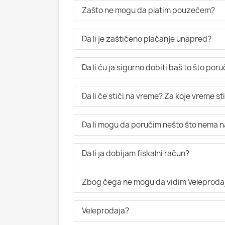
Zašto ne mogu da platim pouzećem?
Da li je zaštićeno plaćanje unapred?
Da li ću ja sigurno dobiti baš to što po
Da li će stići na vreme? Za koje vreme s
Da li mogu da poručim nešto što nema n
Da li ja dobijam fiskalni račun?
Zbog čega ne mogu da vidim Veleproda
Veleprodaja?