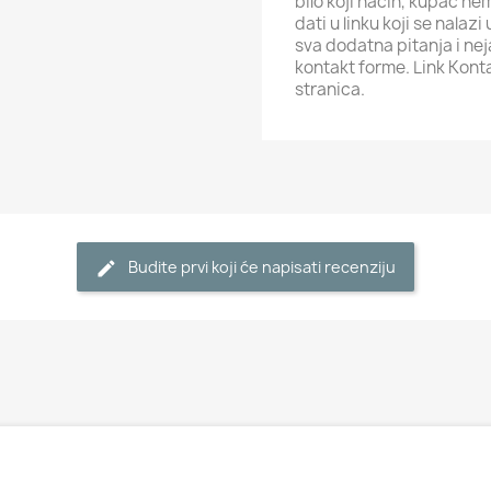
bilo koji način, kupac ne
dati u linku koji se nalaz
sva dodatna pitanja i ne
kontakt forme. Link Kont
stranica.
Budite prvi koji će napisati recenziju