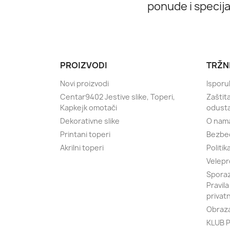
ponude i specij
PROIZVODI
TRŽN
Novi proizvodi
Isporu
Centar9402 Jestive slike, Toperi,
Zaštit
Kapkejk omotači
odust
Dekorativne slike
O nam
Printani toperi
Bezbe
Akrilni toperi
Politik
Velepr
Sporaz
Pravila
privat
Obraza
KLUB P