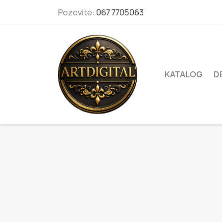
Pozovite:
067 7705063
KATALOG
D