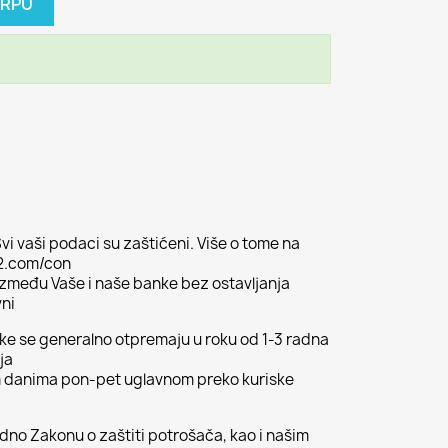
ORPU
vi vaši podaci su zaštićeni. Više o tome na
02.com/con
 između Vaše i naše banke bez ostavljanja
vni
ljke se generalno otpremaju u roku od 1-3 radna
ja
m danima pon-pet uglavnom preko kuriske
odno Zakonu o zaštiti potrošača, kao i našim