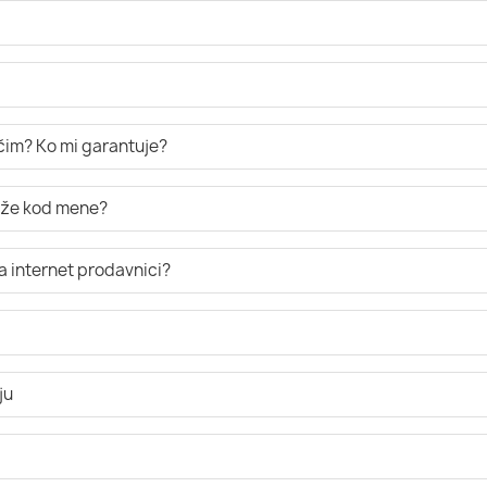
ručim? Ko mi garantuje?
tiže kod mene?
a internet prodavnici?
ju