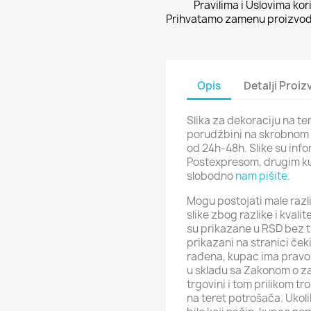
Pravilima i Uslovima kor
Prihvatamo zamenu proizvoda
Opis
Detalji Proi
Slika za dekoraciju na te
porudžbini na skrobnom p
od 24h-48h. Slike su inf
Postexpresom, drugim ku
slobodno
nam pišite.
Mogu postojati male razli
slike zbog razlike i kval
su prikazane u RSD bez t
prikazani na stranici ček
rađena, kupac ima pravo 
u skladu sa Zakonom o za
trgovini i tom prilikom t
na teret potrošača. Ukol