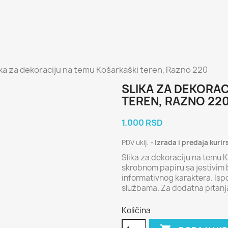
ika za dekoraciju na temu Košarkaški teren, Razno 220
SLIKA ZA DEKORA
TEREN, RAZNO 22
1.000 RSD
PDV uklj.
Izrada i predaja kurir
Slika za dekoraciju na temu K
skrobnom papiru sa jestivim 
informativnog karaktera. Is
službama. Za dodatna pitan
Količina