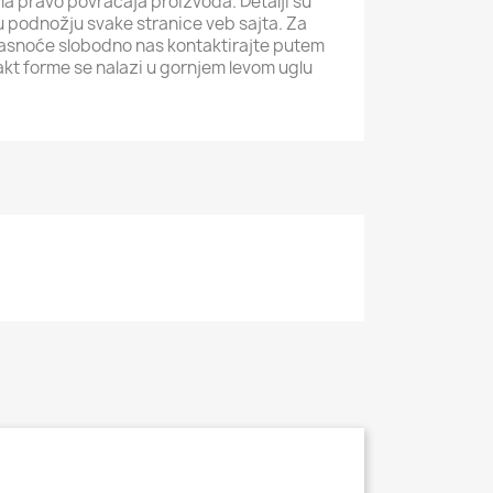
ma pravo povraćaja proizvoda. Detalji su
i u podnožju svake stranice veb sajta. Za
jasnoće slobodno nas kontaktirajte putem
akt forme se nalazi u gornjem levom uglu