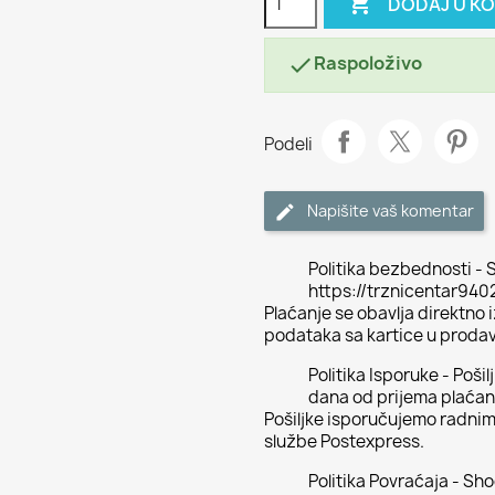

DODAJ U K
Raspoloživo

Podeli
Napišite vaš komentar
Politika bezbednosti - S
https://trznicentar94
Plaćanje se obavlja direktno
podataka sa kartice u proda
Politika Isporuke - Poši
dana od prijema plaćan
Pošiljke isporučujemo radni
službe Postexpress.
Politika Povraćaja - Sh