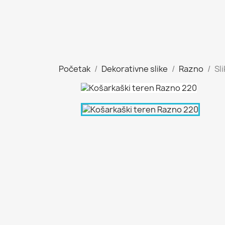
Početak
Dekorativne slike
Razno
Sl