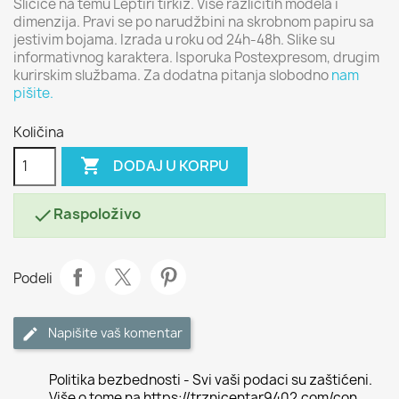
Sličice na temu Leptiri tirkiz. Više različitih modela i
dimenzija. Pravi se po narudžbini na skrobnom papiru sa
jestivim bojama. Izrada u roku od 24h-48h. Slike su
informativnog karaktera. Isporuka Postexpresom, drugim
kurirskim službama. Za dodatna pitanja slobodno
nam
pišite.
Količina

DODAJ U KORPU
Raspoloživo

Podeli
Napišite vaš komentar
Politika bezbednosti - Svi vaši podaci su zaštićeni.
Više o tome na https://trznicentar9402.com/con