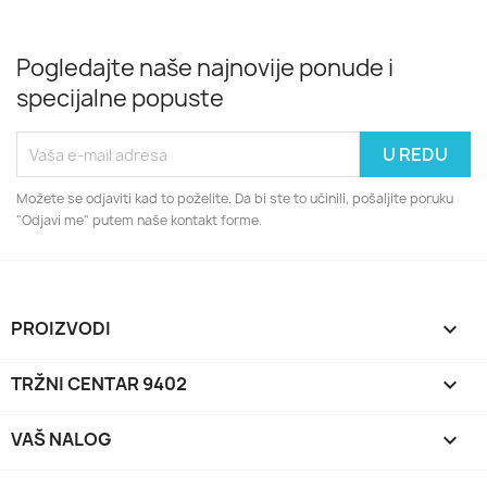
Pogledajte naše najnovije ponude i
specijalne popuste
Možete se odjaviti kad to poželite. Da bi ste to učinili, pošaljite poruku
"Odjavi me" putem naše kontakt forme.
PROIZVODI

TRŽNI CENTAR 9402

VAŠ NALOG
