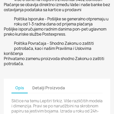
Plaćanje se obavlja direktno između Vaše i naše banke bez
ostavljanja podataka sa kartice u prodavni
Politika Isporuke - Pošiljke se generalno otpremaju u
roku od 1-3 radna dana od prijema plaćanja
Pošiljke isporučujemo radnim danima pon-pet uglavnom
preko kuriske službe Postexpress.
Politika Povraćaja - Shodno Zakonu o zaštiti
potrošača, kao i našim Pravilima i Uslovima
korišćenja
Prihvatamo zamenu proizvoda shodno Zakonu o zaštiti
potrošača.
Opis
Detalji Proizvoda
Sličice na temu Leptiri tirkiz. Više različitih modela
i dimenzija. Pravi se po narudžbini na skrobnom
papiru sa jestivim bojama. Izrada u roku od 24h-