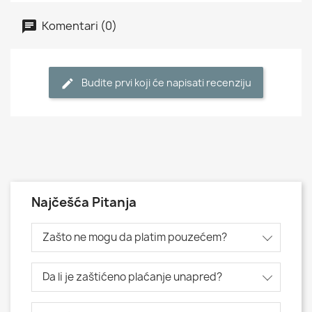
Komentari (0)
Budite prvi koji će napisati recenziju
Najčešća Pitanja
Zašto ne mogu da platim pouzećem?
Da li je zaštićeno plaćanje unapred?