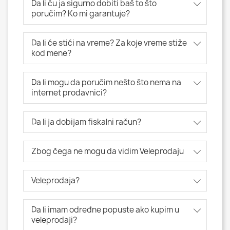
Da li ću ja sigurno dobiti baš to što
poručim? Ko mi garantuje?
Da li će stići na vreme? Za koje vreme stiže
kod mene?
Da li mogu da poručim nešto što nema na
internet prodavnici?
Da li ja dobijam fiskalni račun?
Zbog čega ne mogu da vidim Veleprodaju
Veleprodaja?
Da li imam određne popuste ako kupim u
veleprodaji?