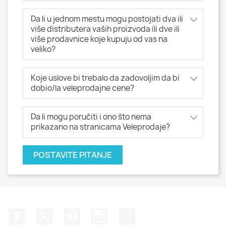
Da li u jednom mestu mogu postojati dva ili
više distributera vaših proizvoda ili dve ili
više prodavnice koje kupuju od vas na
veliko?
Koje uslove bi trebalo da zadovoljim da bi
dobio/la veleprodajne cene?
Da li mogu poručiti i ono što nema
prikazano na stranicama Veleprodaje?
POSTAVITE PITANJE
Facebook
Twitter
Pinterest
Instagram
TikTok