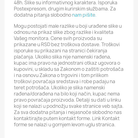
48h. Slike su informativnog karaktera. Isporuka
Postexpresom, drugim kurirskim službama. Za
dodatna pitanja slobodno
nam pišite.
Mogu postojati male razlike u boji urađene slike u
odnosu na prikaz slike zbog razlike i kvaliteta
Vašeg monitora. Cene svih proizvoda su
prikazane u RSD bez troškova dostave. Troškovi
isporuke su prikazani na stranici čekiranja
plaćanja. Ukoliko slika nije namenski rađena,
kupac ima pravo na jednostrani otkaz ugovora o
kupovini, u skladu sa Zakonom o zaštiti potrošača
i na osnovu Zakona o trgovini i tom prilikom
troškovi povraćaja sredstava i robe padaju na
teret potrošača. Ukoliko je slika namenski
rađena/dorađena na bilo koji način, kupac nema
pravo povraćaja proizvoda. Detalji su dati u linku
koji se nalazi u podnožju svake stranice veb sajta.
Za sva dodatna pitanja i nejasnoće slobodno nas
kontaktirajte putem kontakt forme. Link Kontakt
forme se nalazi u gornjem levom uglu stranica.