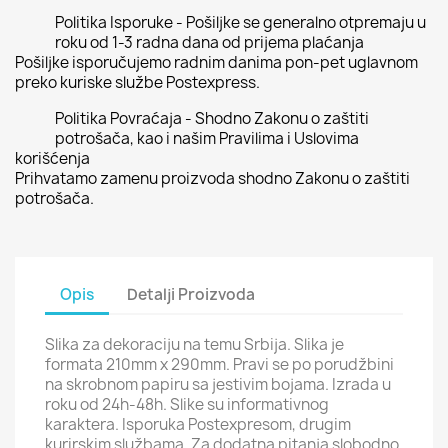
Politika Isporuke - Pošiljke se generalno otpremaju u
roku od 1-3 radna dana od prijema plaćanja
Pošiljke isporučujemo radnim danima pon-pet uglavnom
preko kuriske službe Postexpress.
Politika Povraćaja - Shodno Zakonu o zaštiti
potrošača, kao i našim Pravilima i Uslovima
korišćenja
Prihvatamo zamenu proizvoda shodno Zakonu o zaštiti
potrošača.
Opis
Detalji Proizvoda
Slika za dekoraciju na temu Srbija. Slika je
formata 210mm x 290mm. Pravi se po porudžbini
na skrobnom papiru sa jestivim bojama. Izrada u
roku od 24h-48h. Slike su informativnog
karaktera. Isporuka Postexpresom, drugim
kurirskim službama. Za dodatna pitanja slobodno