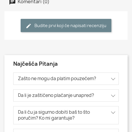
Komentari (0)
Budite prvi koji će napisati recenziju
Najčešća Pitanja
Zašto ne mogu da platim pouzećem?
Da li je zaštićeno plaćanje unapred?
Da li ću ja sigurno dobiti baš to što
poručim? Ko mi garantuje?