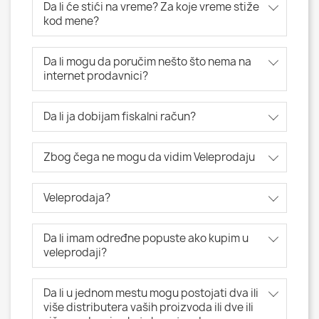
Da li će stići na vreme? Za koje vreme stiže
kod mene?
Da li mogu da poručim nešto što nema na
internet prodavnici?
Da li ja dobijam fiskalni račun?
Zbog čega ne mogu da vidim Veleprodaju
Veleprodaja?
Da li imam određne popuste ako kupim u
veleprodaji?
Da li u jednom mestu mogu postojati dva ili
više distributera vaših proizvoda ili dve ili