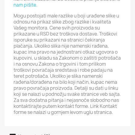
nam pišite.
Mogu postojati male razlike u boji urađene slike u
odnosu na prikaz slike zbog razlike i kvaliteta
Vašeg monitora. Cene svih proizvoda su
prikazane u RSD bez troškova dostave. Troškovi
isporuke su prikazani na stranici čekiranja
plaćanja. Ukoliko slika nije namenski rađena,
kupac ima pravo na jednostrani otkaz ugovora o
kupovini, u skladu sa Zakonom o zaštiti potrošača
i na osnovu Zakona o trgovini i tom prilikom
troškovi povraćaja sredstava i robe padaju na
teret potrošača. Ukoliko je slika namenski
rađena/dorađena na bilo koji način, kupac nema
pravo povraćaja proizvoda. Detalji su dati u linku
koji se nalazi u podnožju svake stranice veb sajta.
Za sva dodatna pitanja i nejasnoće slobodno nas
kontaktirajte putem kontakt forme. Link Kontakt
forme se nalazi u gornjem levom uglu stranica.