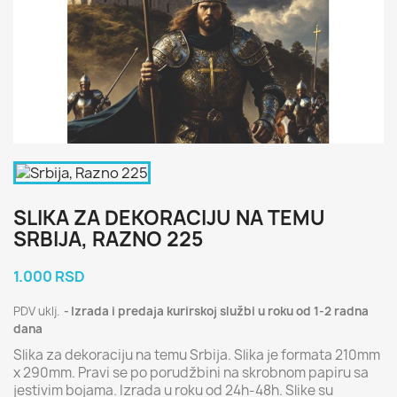
SLIKA ZA DEKORACIJU NA TEMU
SRBIJA, RAZNO 225
1.000 RSD
PDV uklj.
Izrada i predaja kurirskoj službi u roku od 1-2 radna
dana
Slika za dekoraciju na temu Srbija. Slika je formata 210mm
x 290mm. Pravi se po porudžbini na skrobnom papiru sa
jestivim bojama. Izrada u roku od 24h-48h. Slike su