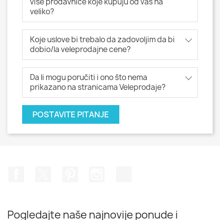
više prodavnice koje kupuju od vas na
veliko?
Koje uslove bi trebalo da zadovoljim da bi
dobio/la veleprodajne cene?
Da li mogu poručiti i ono što nema
prikazano na stranicama Veleprodaje?
POSTAVITE PITANJE
Facebook
Twitter
Pinterest
Instagram
TikTok
Pogledajte naše najnovije ponude i