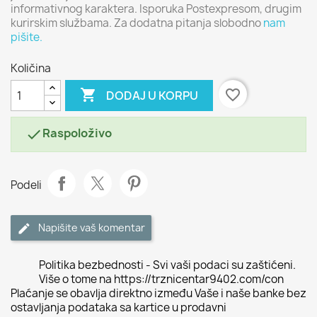
informativnog karaktera. Isporuka Postexpresom, drugim
kurirskim službama. Za dodatna pitanja slobodno
nam
pišite.
Količina

favorite_border
DODAJ U KORPU
Raspoloživo

Podeli
Napišite vaš komentar
Politika bezbednosti - Svi vaši podaci su zaštićeni.
Više o tome na https://trznicentar9402.com/con
Plaćanje se obavlja direktno između Vaše i naše banke bez
ostavljanja podataka sa kartice u prodavni