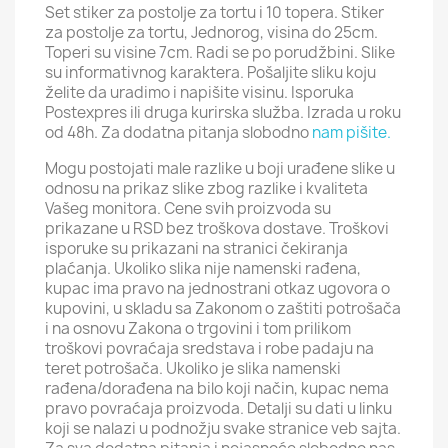
Set stiker za postolje za tortu i 10 topera. Stiker
za postolje za tortu, Jednorog, visina do 25cm.
Toperi su visine 7cm. Radi se po porudžbini. Slike
su informativnog karaktera. Pošaljite sliku koju
želite da uradimo i napišite visinu. Isporuka
Postexpres ili druga kurirska služba. Izrada u roku
od 48h. Za dodatna pitanja slobodno
nam pišite.
Mogu postojati male razlike u boji urađene slike u
odnosu na prikaz slike zbog razlike i kvaliteta
Vašeg monitora. Cene svih proizvoda su
prikazane u RSD bez troškova dostave. Troškovi
isporuke su prikazani na stranici čekiranja
plaćanja. Ukoliko slika nije namenski rađena,
kupac ima pravo na jednostrani otkaz ugovora o
kupovini, u skladu sa Zakonom o zaštiti potrošača
i na osnovu Zakona o trgovini i tom prilikom
troškovi povraćaja sredstava i robe padaju na
teret potrošača. Ukoliko je slika namenski
rađena/dorađena na bilo koji način, kupac nema
pravo povraćaja proizvoda. Detalji su dati u linku
koji se nalazi u podnožju svake stranice veb sajta.