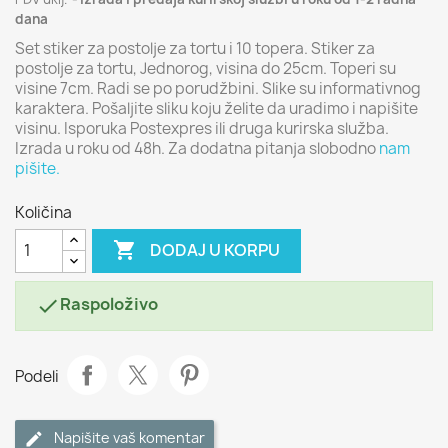
dana
Set stiker za postolje za tortu i 10 topera. Stiker za
postolje za tortu, Jednorog, visina do 25cm. Toperi su
visine 7cm. Radi se po porudžbini. Slike su informativnog
karaktera. Pošaljite sliku koju želite da uradimo i napišite
visinu. Isporuka Postexpres ili druga kurirska služba.
Izrada u roku od 48h. Za dodatna pitanja slobodno
nam
pišite.
Količina

DODAJ U KORPU
Raspoloživo

Podeli
Napišite vaš komentar