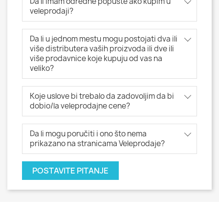
Da li imam određne popuste ako kupim u
veleprodaji?
Da li u jednom mestu mogu postojati dva ili
više distributera vaših proizvoda ili dve ili
više prodavnice koje kupuju od vas na
veliko?
Koje uslove bi trebalo da zadovoljim da bi
dobio/la veleprodajne cene?
Da li mogu poručiti i ono što nema
prikazano na stranicama Veleprodaje?
POSTAVITE PITANJE