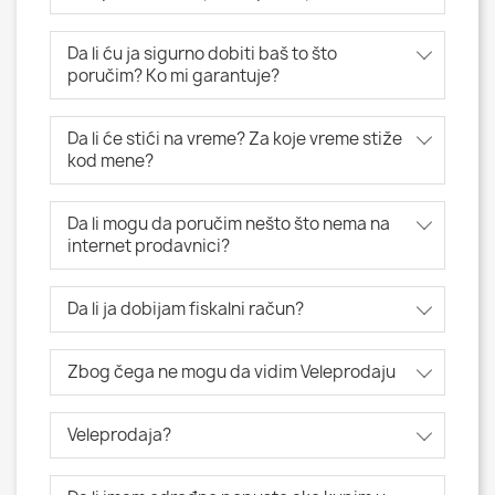
Da li ću ja sigurno dobiti baš to što
poručim? Ko mi garantuje?
Da li će stići na vreme? Za koje vreme stiže
kod mene?
Da li mogu da poručim nešto što nema na
internet prodavnici?
Da li ja dobijam fiskalni račun?
Zbog čega ne mogu da vidim Veleprodaju
Veleprodaja?