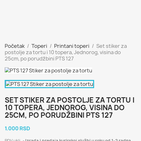
Početak
Toperi
Printani toperi
Set stiker za
postolje za tortu i 10 topera, Jednorog, visina do
25cm, po porudžbini PTS 127
SET STIKER ZA POSTOLJE ZA TORTU I
10 TOPERA, JEDNOROG, VISINA DO
25CM, PO PORUDŽBINI PTS 127
1.000 RSD
PDV uklj.
Izrada i predaja kurirskoj službi u roku od 1-2 radna