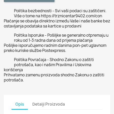
Politika bezbednosti - Svi vaši podaci su zaštićeni.
Više o tome na https://trznicentar9402.com/con
Plaćanje se obavlja direktno između Vaše i naše banke bez
ostavljanja podataka sa kartice u prodavni
Politika Isporuke - Pošiljke se generalno otpremaju u
roku od 1-3 radna dana od prijema plaćanja
Pošiljke isporučujemo radnim danima pon-pet uglavnom
preko kuriske službe Postexpress.
Politika Povraćaja - Shodno Zakonu o zaštiti
potrošača, kao i našim Pravilima i Uslovima
korišćenja
Prihvatamo zamenu proizvoda shodno Zakonu o zaštiti
potrošača.
Opis
Detalji Proizvoda