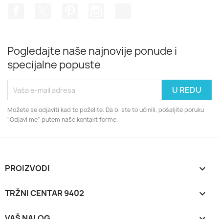
Facebook
Twitter
Pinterest
Instagram
TikTok
Pogledajte naše najnovije ponude i
specijalne popuste
Možete se odjaviti kad to poželite. Da bi ste to učinili, pošaljite poruku
"Odjavi me" putem naše kontakt forme.
PROIZVODI

TRŽNI CENTAR 9402

VAŠ NALOG
