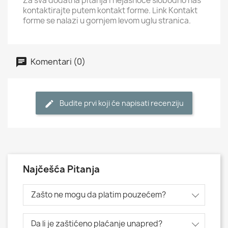
Za sva dodatna pitanja i nejasnoće slobodno nas
kontaktirajte putem kontakt forme. Link Kontakt
forme se nalazi u gornjem levom uglu stranica.
Komentari (0)
Budite prvi koji će napisati recenziju
Najčešća Pitanja
Zašto ne mogu da platim pouzećem?
Da li je zaštićeno plaćanje unapred?