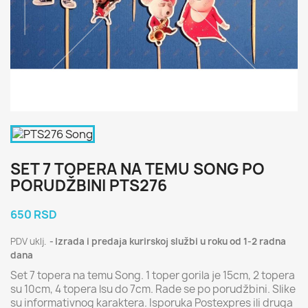
SET 7 TOPERA NA TEMU SONG PO
PORUDŽBINI PTS276
650 RSD
PDV uklj.
Izrada i predaja kurirskoj službi u roku od 1-2 radna
dana
Set 7 topera na temu Song. 1 toper gorila je 15cm, 2 topera
su 10cm, 4 topera lsu do 7cm. Rade se po porudžbini. Slike
su informativnog karaktera. Isporuka Postexpres ili druga