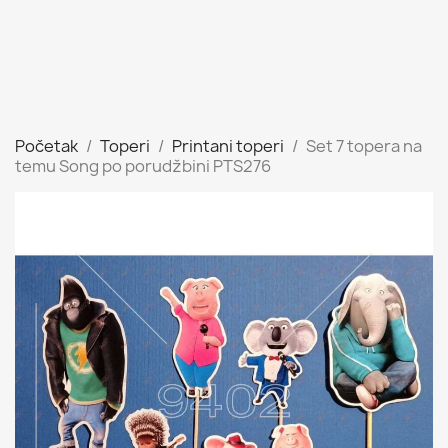
Početak
Toperi
Printani toperi
Set 7 topera na
temu Song po porudžbini PTS276