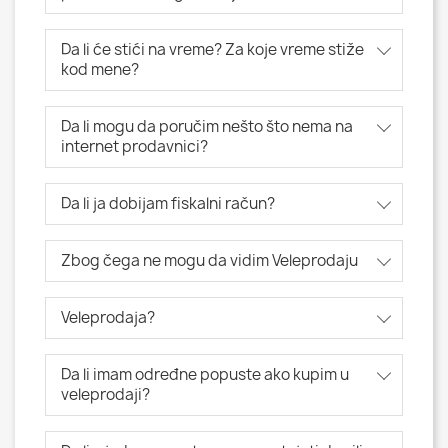
Da li će stići na vreme? Za koje vreme stiže
kod mene?
Da li mogu da poručim nešto što nema na
internet prodavnici?
Da li ja dobijam fiskalni račun?
Zbog čega ne mogu da vidim Veleprodaju
Veleprodaja?
Da li imam određne popuste ako kupim u
veleprodaji?