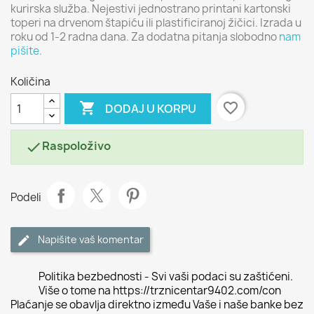
kurirska služba. Nejestivi jednostrano printani kartonski
toperi na drvenom štapiću ili plastificiranoj žičici. Izrada u
roku od 1-2 radna dana. Za dodatna pitanja slobodno
nam
pišite.
Količina

favorite_border
DODAJ U KORPU
Raspoloživo

Podeli
Napišite vaš komentar
Politika bezbednosti - Svi vaši podaci su zaštićeni.
Više o tome na https://trznicentar9402.com/con
Plaćanje se obavlja direktno između Vaše i naše banke bez