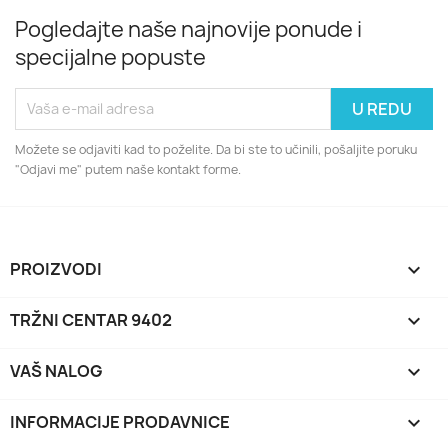
Pogledajte naše najnovije ponude i
specijalne popuste
Možete se odjaviti kad to poželite. Da bi ste to učinili, pošaljite poruku
"Odjavi me" putem naše kontakt forme.
PROIZVODI

TRŽNI CENTAR 9402

VAŠ NALOG

INFORMACIJE PRODAVNICE
keyboard_arrow_down