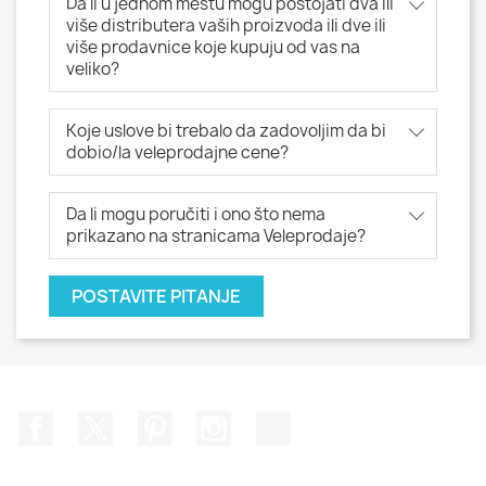
Da li u jednom mestu mogu postojati dva ili
više distributera vaših proizvoda ili dve ili
više prodavnice koje kupuju od vas na
veliko?
Koje uslove bi trebalo da zadovoljim da bi
dobio/la veleprodajne cene?
Da li mogu poručiti i ono što nema
prikazano na stranicama Veleprodaje?
POSTAVITE PITANJE
Facebook
Twitter
Pinterest
Instagram
TikTok