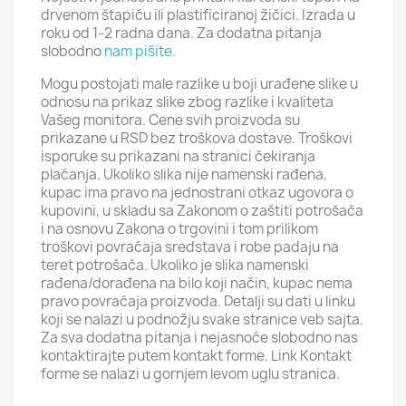
drvenom štapiću ili plastificiranoj žičici. Izrada u
roku od 1-2 radna dana. Za dodatna pitanja
slobodno
nam pišite.
Mogu postojati male razlike u boji urađene slike u
odnosu na prikaz slike zbog razlike i kvaliteta
Vašeg monitora. Cene svih proizvoda su
prikazane u RSD bez troškova dostave. Troškovi
isporuke su prikazani na stranici čekiranja
plaćanja. Ukoliko slika nije namenski rađena,
kupac ima pravo na jednostrani otkaz ugovora o
kupovini, u skladu sa Zakonom o zaštiti potrošača
i na osnovu Zakona o trgovini i tom prilikom
troškovi povraćaja sredstava i robe padaju na
teret potrošača. Ukoliko je slika namenski
rađena/dorađena na bilo koji način, kupac nema
pravo povraćaja proizvoda. Detalji su dati u linku
koji se nalazi u podnožju svake stranice veb sajta.
Za sva dodatna pitanja i nejasnoće slobodno nas
kontaktirajte putem kontakt forme. Link Kontakt
forme se nalazi u gornjem levom uglu stranica.