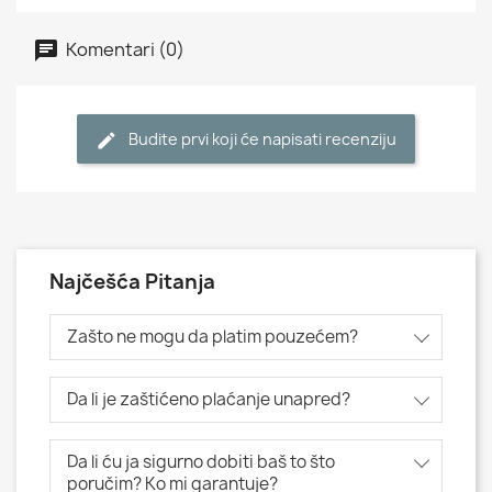
Komentari (0)
Budite prvi koji će napisati recenziju
Najčešća Pitanja
Zašto ne mogu da platim pouzećem?
Da li je zaštićeno plaćanje unapred?
Da li ću ja sigurno dobiti baš to što
poručim? Ko mi garantuje?