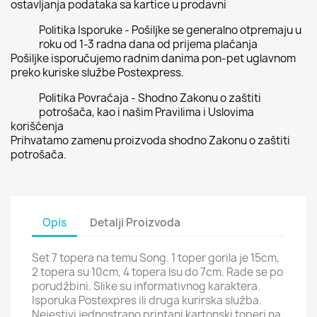
ostavljanja podataka sa kartice u prodavni
Politika Isporuke - Pošiljke se generalno otpremaju u
roku od 1-3 radna dana od prijema plaćanja
Pošiljke isporučujemo radnim danima pon-pet uglavnom
preko kuriske službe Postexpress.
Politika Povraćaja - Shodno Zakonu o zaštiti
potrošača, kao i našim Pravilima i Uslovima
korišćenja
Prihvatamo zamenu proizvoda shodno Zakonu o zaštiti
potrošača.
Opis
Detalji Proizvoda
Set 7 topera na temu Song. 1 toper gorila je 15cm,
2 topera su 10cm, 4 topera lsu do 7cm. Rade se po
porudžbini. Slike su informativnog karaktera.
Isporuka Postexpres ili druga kurirska služba.
Nejestivi jednostrano printani kartonski toperi na