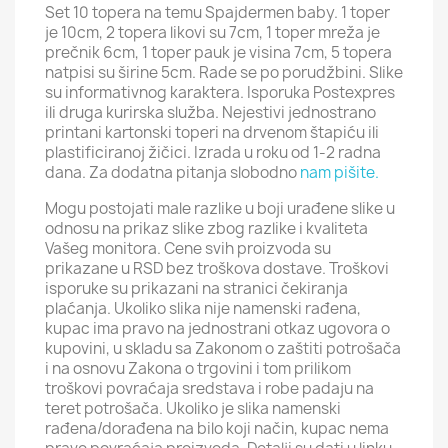
Set 10 topera na temu Spajdermen baby. 1 toper
je 10cm, 2 topera likovi su 7cm, 1 toper mreža je
prečnik 6cm, 1 toper pauk je visina 7cm, 5 topera
natpisi su širine 5cm. Rade se po porudžbini. Slike
su informativnog karaktera. Isporuka Postexpres
ili druga kurirska služba. Nejestivi jednostrano
printani kartonski toperi na drvenom štapiću ili
plastificiranoj žičici. Izrada u roku od 1-2 radna
dana. Za dodatna pitanja slobodno
nam pišite.
Mogu postojati male razlike u boji urađene slike u
odnosu na prikaz slike zbog razlike i kvaliteta
Vašeg monitora. Cene svih proizvoda su
prikazane u RSD bez troškova dostave. Troškovi
isporuke su prikazani na stranici čekiranja
plaćanja. Ukoliko slika nije namenski rađena,
kupac ima pravo na jednostrani otkaz ugovora o
kupovini, u skladu sa Zakonom o zaštiti potrošača
i na osnovu Zakona o trgovini i tom prilikom
troškovi povraćaja sredstava i robe padaju na
teret potrošača. Ukoliko je slika namenski
rađena/dorađena na bilo koji način, kupac nema