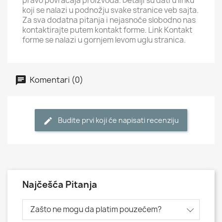
pravo povraćaja proizvoda. Detalji su dati u linku
koji se nalazi u podnožju svake stranice veb sajta.
Za sva dodatna pitanja i nejasnoće slobodno nas
kontaktirajte putem kontakt forme. Link Kontakt
forme se nalazi u gornjem levom uglu stranica.
Komentari (0)
Budite prvi koji će napisati recenziju
Najčešća Pitanja
Zašto ne mogu da platim pouzećem?