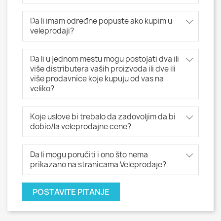
Da li imam određne popuste ako kupim u
veleprodaji?
Da li u jednom mestu mogu postojati dva ili
više distributera vaših proizvoda ili dve ili
više prodavnice koje kupuju od vas na
veliko?
Koje uslove bi trebalo da zadovoljim da bi
dobio/la veleprodajne cene?
Da li mogu poručiti i ono što nema
prikazano na stranicama Veleprodaje?
POSTAVITE PITANJE