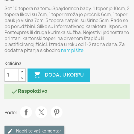
Set 10 topera na temu Spajdermen baby. 1 toper je 10cm, 2
topera likovi su 7cm, 1 toper mreža je prečnik 6cm, 1 toper
pauk je visina 7cm, 5 topera natpisi su širine 5cm. Rade se
po porudžbini. Slike su informativnog karaktera. Isporuka
Postexpres ili druga kurirska služba. Nejestivi jednostrano
printani kartonski toperi na drvenom štapiću ili
plastificiranoj žičici. Izrada u roku od 1-2 radna dana. Za
dodatna pitanja slobodno
nam pišite.
Količina

DODAJ U KORPU
Raspoloživo

Podeli
Napišite vaš komentar