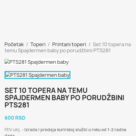
Početak
Toperi
Printani toperi
Set 10 topera na
temu Spajdermen baby po porudžbini PTS281
SET 10 TOPERA NA TEMU
SPAJDERMEN BABY PO PORUDŽBINI
PTS281
600 RSD
PDV uklj.
Izrada i predaja kurirskoj službi u roku od 1-2 radna
dana