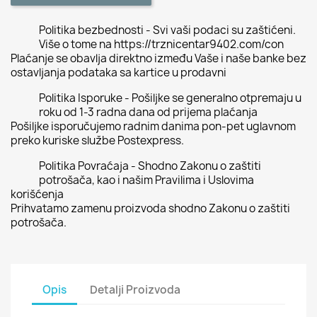
Politika bezbednosti - Svi vaši podaci su zaštićeni.
Više o tome na https://trznicentar9402.com/con
Plaćanje se obavlja direktno između Vaše i naše banke bez
ostavljanja podataka sa kartice u prodavni
Politika Isporuke - Pošiljke se generalno otpremaju u
roku od 1-3 radna dana od prijema plaćanja
Pošiljke isporučujemo radnim danima pon-pet uglavnom
preko kuriske službe Postexpress.
Politika Povraćaja - Shodno Zakonu o zaštiti
potrošača, kao i našim Pravilima i Uslovima
korišćenja
Prihvatamo zamenu proizvoda shodno Zakonu o zaštiti
potrošača.
Opis
Detalji Proizvoda