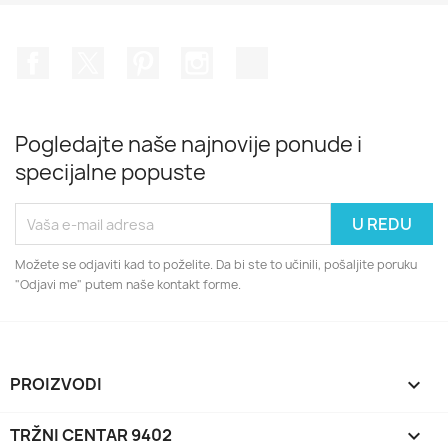
Facebook
Twitter
Pinterest
Instagram
TikTok
Pogledajte naše najnovije ponude i
specijalne popuste
Možete se odjaviti kad to poželite. Da bi ste to učinili, pošaljite poruku
"Odjavi me" putem naše kontakt forme.
PROIZVODI

TRŽNI CENTAR 9402
