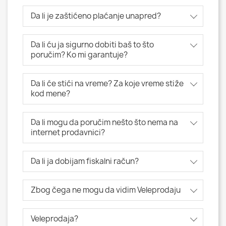
Da li je zaštićeno plaćanje unapred?
Da li ću ja sigurno dobiti baš to što
poručim? Ko mi garantuje?
Da li će stići na vreme? Za koje vreme stiže
kod mene?
Da li mogu da poručim nešto što nema na
internet prodavnici?
Da li ja dobijam fiskalni račun?
Zbog čega ne mogu da vidim Veleprodaju
Veleprodaja?