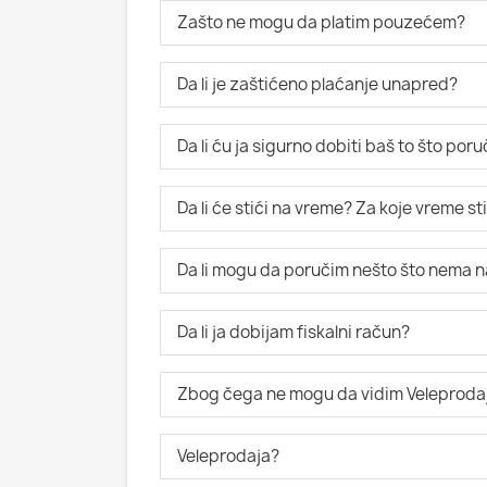
Zašto ne mogu da platim pouzećem?
Da li je zaštićeno plaćanje unapred?
Da li ću ja sigurno dobiti baš to što po
Da li će stići na vreme? Za koje vreme s
Da li mogu da poručim nešto što nema n
Da li ja dobijam fiskalni račun?
Zbog čega ne mogu da vidim Veleproda
Veleprodaja?