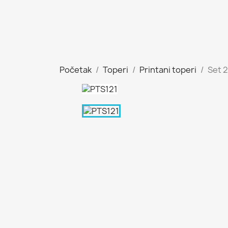
Početak
Toperi
Printani toperi
Set 