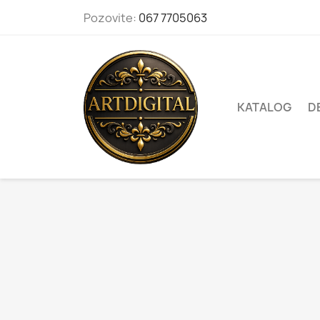
Pozovite:
067 7705063
KATALOG
D