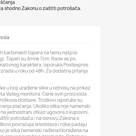
išćenja
 shodno Zakonu o zaštiti potrošača.
zvoda
ih kartonskih topera na temu natpisi
. Toperi su širine 7cm. Rade se po
ormativnog karaktera. Isporuka Postexpres
. Izrada u roku od 48h. Za dodatna pitanja
ke u boji urađene slike u odnosu na prikaz
iteta Vašeg monitora. Cene svih proizvoda
roškova dostave. Troškovi isporuke su
iranja plaćanja. Ukoliko slika nije namenski
na jednostrani otkaz ugovora o kupovini,
štiti potrošača i na osnovu Zakona o
roškovi povraćaja sredstava i robe padaju
iko je slika namenski rađena/dorađena na