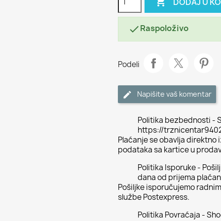

DODAJ U K
Raspoloživo

Podeli
Napišite vaš komentar
Politika bezbednosti - S
https://trznicentar94
Plaćanje se obavlja direktno
podataka sa kartice u proda
Politika Isporuke - Poši
dana od prijema plaćan
Pošiljke isporučujemo radni
službe Postexpress.
Politika Povraćaja - Sh