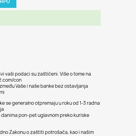
ORPU
vi vaši podaci su zaštićeni. Više o tome na
02.com/con
 između Vaše i naše banke bez ostavljanja
vni
ljke se generalno otpremaju u roku od 1-3 radna
ja
m danima pon-pet uglavnom preko kuriske
odno Zakonu o zaštiti potrošača, kao i našim