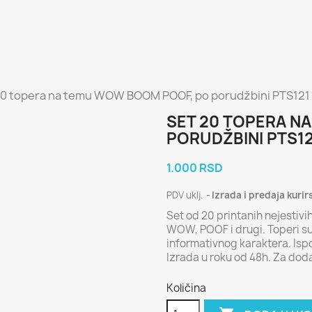
20 topera na temu WOW BOOM POOF, po porudžbini PTS121
SET 20 TOPERA N
PORUDŽBINI PTS12
1.000 RSD
PDV uklj.
Izrada i predaja kurir
Set od 20 printanih nejestiv
WOW, POOF i drugi. Toperi su 
informativnog karaktera. Ispo
Izrada u roku od 48h. Za dod
Količina