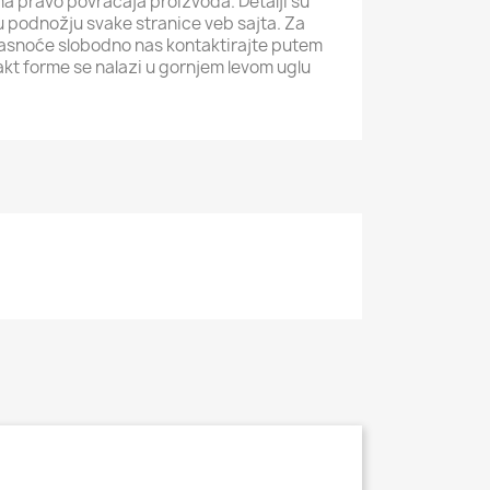
ma pravo povraćaja proizvoda. Detalji su
i u podnožju svake stranice veb sajta. Za
jasnoće slobodno nas kontaktirajte putem
akt forme se nalazi u gornjem levom uglu