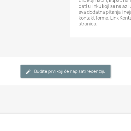
bilo koji način, kupac ne
dati u linku koji se nalaz
sva dodatna pitanja i ne
kontakt forme. Link Kont
stranica.
Budite prvi koji će napisati recenziju