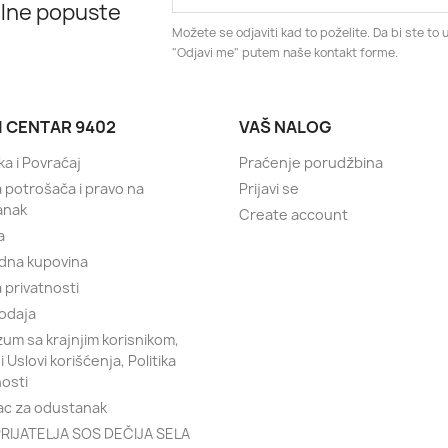
alne popuste
Možete se odjaviti kad to poželite. Da bi ste to u
"Odjavi me" putem naše kontakt forme.
I CENTAR 9402
VAŠ NALOG
ka i Povraćaj
Praćenje porudžbina
a potrošača i pravo na
Prijavi se
anak
Create account
a
dna kupovina
a privatnosti
odaja
um sa krajnjim korisnikom,
 i Uslovi korišćenja, Politika
nosti
c za odustanak
RIJATELJA SOS DEČIJA SELA