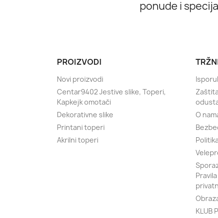
ponude i specij
PROIZVODI
TRŽN
Novi proizvodi
Isporu
Centar9402 Jestive slike, Toperi,
Zaštit
Kapkejk omotači
odust
Dekorativne slike
O nam
Printani toperi
Bezbe
Akrilni toperi
Politik
Velepr
Sporaz
Pravila
privat
Obraza
KLUB P