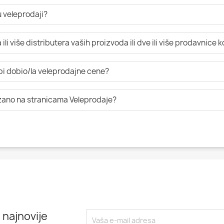
 veleprodaji?
li više distributera vaših proizvoda ili dve ili više prodavnice 
 bi dobio/la veleprodajne cene?
azano na stranicama Veleprodaje?
 najnovije