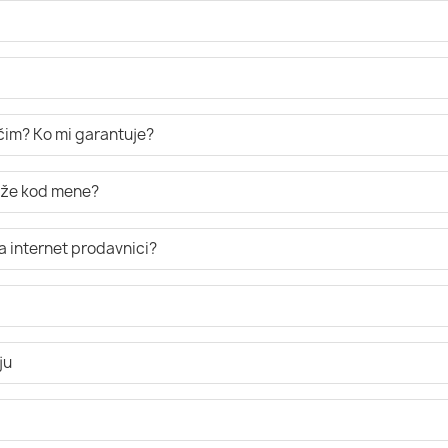
ručim? Ko mi garantuje?
tiže kod mene?
a internet prodavnici?
ju