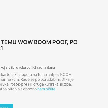
A TEMU WOW BOOM POOF, PO
1
skoj službi u roku od 1-2 radna dana
ih kartonskih topera na temu natpisi BOOM,
širine 7cm. Rade se po porudžbini. Slika je
ruka Postexpres ili druga kurirska služba.
atna pitanja slobodno
nam pišite.