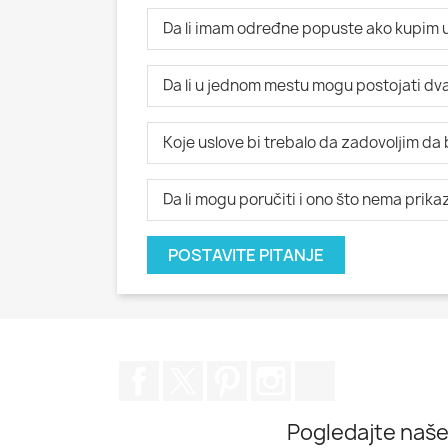
Da li imam određne popuste ako kupim u
Da li u jednom mestu mogu postojati dva i
Koje uslove bi trebalo da zadovoljim da
Da li mogu poručiti i ono što nema prik
POSTAVITE PITANJE
Facebook
Twitter
Pinterest
Instagram
TikTok
Pogledajte naše