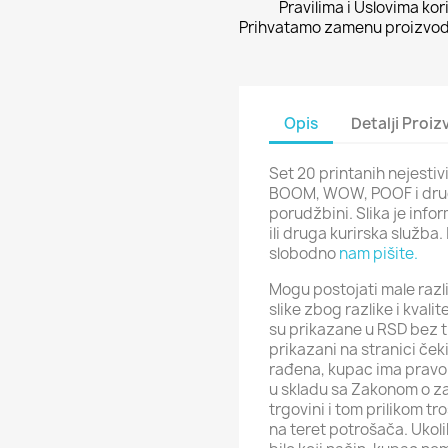
Pravilima i Uslovima kor
Prihvatamo zamenu proizvoda
Opis
Detalji Proi
Set 20 printanih nejestiv
BOOM, WOW, POOF i drugi
porudžbini. Slika je inf
ili druga kurirska služba
slobodno
nam pišite.
Mogu postojati male razli
slike zbog razlike i kval
su prikazane u RSD bez t
prikazani na stranici ček
rađena, kupac ima pravo 
u skladu sa Zakonom o za
trgovini i tom prilikom t
na teret potrošača. Ukol