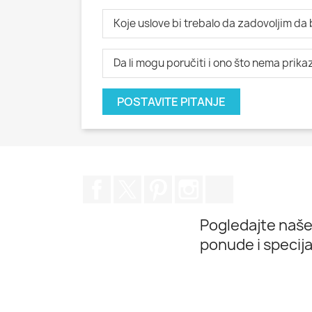
Koje uslove bi trebalo da zadovoljim da
Da li mogu poručiti i ono što nema prik
POSTAVITE PITANJE
Facebook
Twitter
Pinterest
Instagram
TikTok
Pogledajte naše
ponude i specij