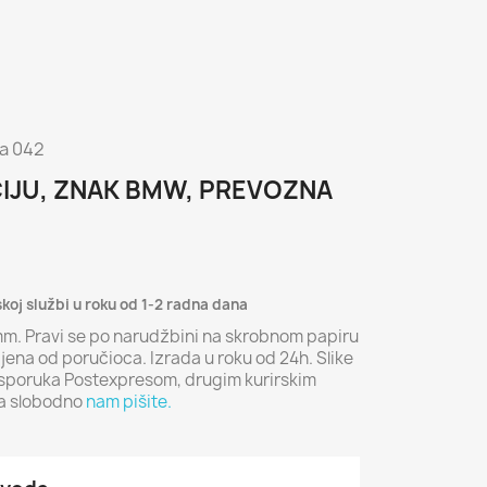
va 042
CIJU, ZNAK BMW, PREVOZNA
skoj službi u roku od 1-2 radna dana
m. Pravi se po narudžbini na skrobnom papiru
ijena od poručioca. Izrada u roku od 24h. Slike
Isporuka Postexpresom, drugim kurirskim
ja slobodno
nam pišite.