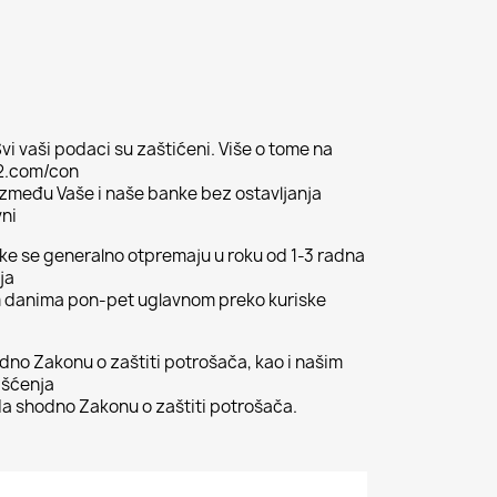
vi vaši podaci su zaštićeni. Više o tome na
02.com/con
 između Vaše i naše banke bez ostavljanja
vni
ljke se generalno otpremaju u roku od 1-3 radna
ja
m danima pon-pet uglavnom preko kuriske
odno Zakonu o zaštiti potrošača, kao i našim
išćenja
 shodno Zakonu o zaštiti potrošača.