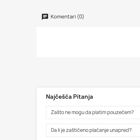
Komentari (0)
Najčešća Pitanja
Zašto ne mogu da platim pouzećem?
Da li je zaštićeno plaćanje unapred?