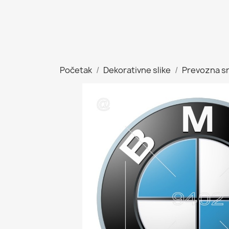
Početak
Dekorativne slike
Prevozna s