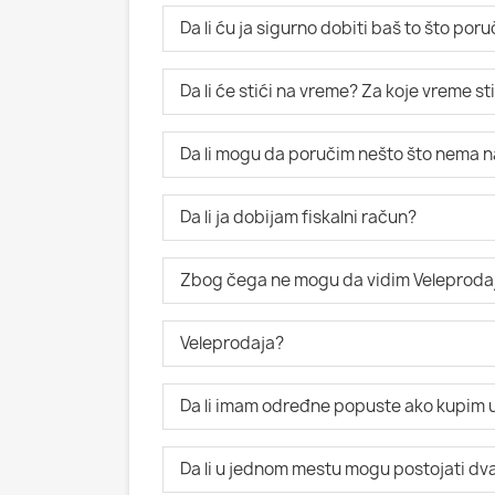
Da li ću ja sigurno dobiti baš to što po
Da li će stići na vreme? Za koje vreme s
Da li mogu da poručim nešto što nema n
Da li ja dobijam fiskalni račun?
Zbog čega ne mogu da vidim Veleproda
Veleprodaja?
Da li imam određne popuste ako kupim u
Da li u jednom mestu mogu postojati dva i