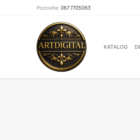
Pozovite:
067 7705063
KATALOG
D