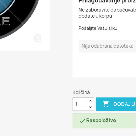
Prilagođavanje proi
Ne zaboravite da sačuvate
dodate u korpu
Pošaljite Vašu sliku
Nije odabrana datoteka
Količina

DODAJ U
Raspoloživo
