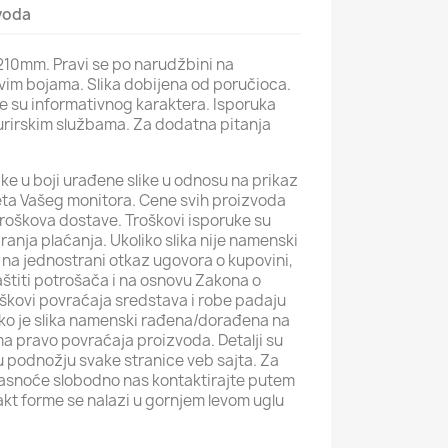
zvoda
210mm. Pravi se po narudžbini na
vim bojama. Slika dobijena od poručioca.
ke su informativnog karaktera. Isporuka
rirskim službama. Za dodatna pitanja
ke u boji urađene slike u odnosu na prikaz
iteta Vašeg monitora. Cene svih proizvoda
roškova dostave. Troškovi isporuke su
iranja plaćanja. Ukoliko slika nije namenski
na jednostrani otkaz ugovora o kupovini,
štiti potrošača i na osnovu Zakona o
roškovi povraćaja sredstava i robe padaju
iko je slika namenski rađena/dorađena na
ma pravo povraćaja proizvoda. Detalji su
i u podnožju svake stranice veb sajta. Za
jasnoće slobodno nas kontaktirajte putem
akt forme se nalazi u gornjem levom uglu