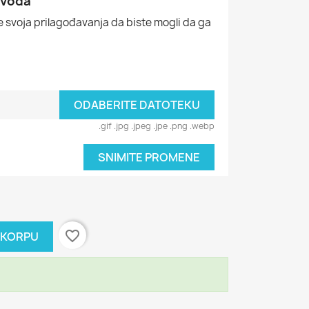
zvoda
 svoja prilagođavanja da biste mogli da ga
ODABERITE DATOTEKU
.gif .jpg .jpeg .jpe .png .webp
SNIMITE PROMENE
favorite_border
 KORPU