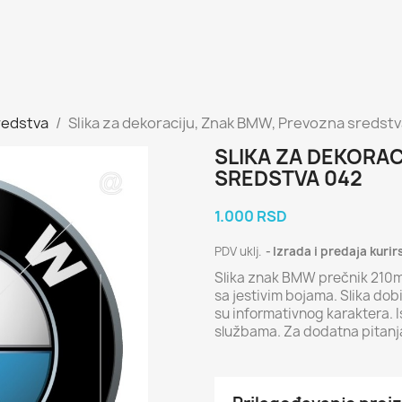
redstva
Slika za dekoraciju, Znak BMW, Prevozna sredst
SLIKA ZA DEKORA
SREDSTVA 042
1.000 RSD
PDV uklj.
Izrada i predaja kurir
Slika znak BMW prečnik 210m
sa jestivim bojama. Slika dob
su informativnog karaktera. 
službama. Za dodatna pitan