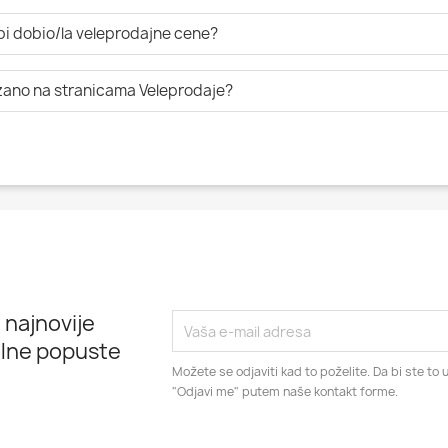
 bi dobio/la veleprodajne cene?
azano na stranicama Veleprodaje?
 najnovije
alne popuste
Možete se odjaviti kad to poželite. Da bi ste to u
"Odjavi me" putem naše kontakt forme.