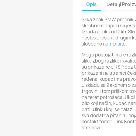
Opis
Detalji Proi
Slika znak BMW prečnik 
skrobnom papiru sa jesti
Izrada u roku od 24h. Sli
Postexpresom, drugim ku
slobodno
nam pišite.
Mogu postojati male razli
slike zbog razlike i kval
su prikazane u RSD bez t
prikazani na stranici ček
rađena, kupac ima pravo 
u skladu sa Zakonom o za
trgovini i tom prilikom t
na teret potrošača. Ukol
bilo koji način, kupac ne
dati u linku koji se nalaz
sva dodatna pitanja i ne
kontakt forme. Link Kont
stranica.