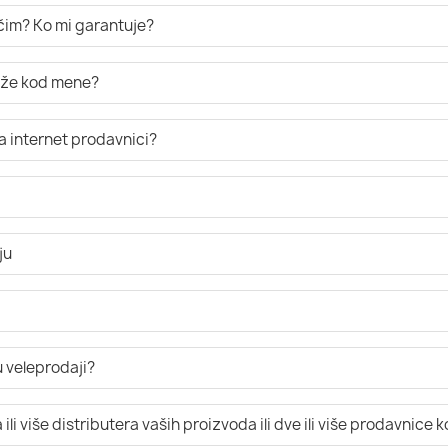
ručim? Ko mi garantuje?
tiže kod mene?
a internet prodavnici?
ju
 veleprodaji?
li više distributera vaših proizvoda ili dve ili više prodavnice 