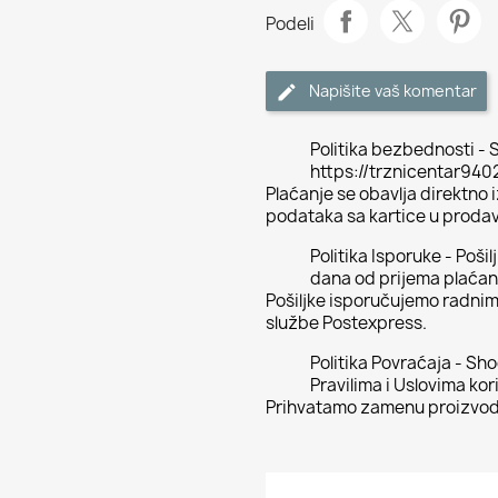
Podeli
Napišite vaš komentar
Politika bezbednosti - S
https://trznicentar94
Plaćanje se obavlja direktno
podataka sa kartice u proda
Politika Isporuke - Poši
dana od prijema plaćan
Pošiljke isporučujemo radni
službe Postexpress.
Politika Povraćaja - Sh
Pravilima i Uslovima kor
Prihvatamo zamenu proizvoda