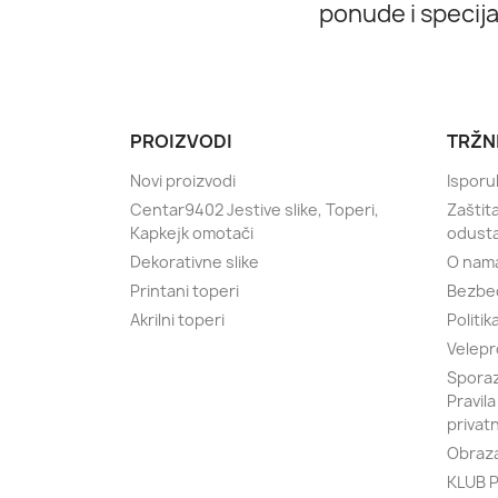
ponude i specij
PROIZVODI
TRŽN
Novi proizvodi
Isporu
Centar9402 Jestive slike, Toperi,
Zaštit
Kapkejk omotači
odust
Dekorativne slike
O nam
Printani toperi
Bezbe
Akrilni toperi
Politik
Velepr
Sporaz
Pravila
privat
Obraza
KLUB P