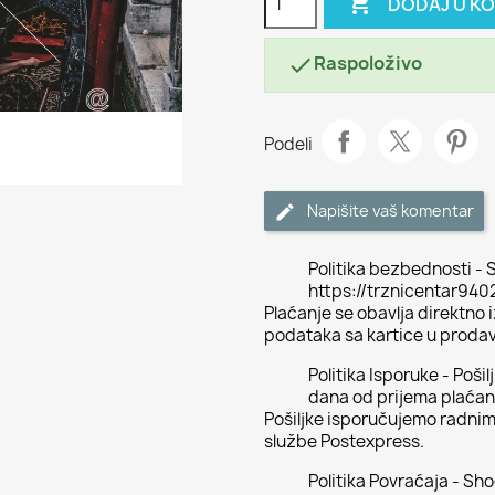

DODAJ U K
Raspoloživo

Podeli
Napišite vaš komentar
Politika bezbednosti - S
https://trznicentar94
Plaćanje se obavlja direktno
podataka sa kartice u proda
Politika Isporuke - Poši
dana od prijema plaćan
Pošiljke isporučujemo radni
službe Postexpress.
Politika Povraćaja - Sh