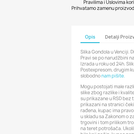
Pravilima i Uslovima kor
Prihvatamo zamenu proizvoda
Opis
Detalji Proi
Slika Gondola u Venciji. 
Pravi se po narudžbini n
Izrada u roku od 24h. Sli
Postexpresom, drugim ku
slobodno
nam pišite.
Mogu postojati male razli
slike zbog razlike i kval
su prikazane u RSD bez t
prikazani na stranici ček
rađena, kupac ima pravo 
u skladu sa Zakonom o za
trgovini i tom prilikom t
na teret potrošača. Ukol