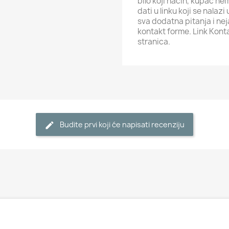
bilo koji način, kupac ne
dati u linku koji se nalaz
sva dodatna pitanja i ne
kontakt forme. Link Kont
stranica.
Budite prvi koji će napisati recenziju