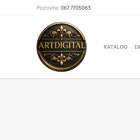
Pozovite:
067 7705063
KATALOG
D