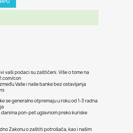
ORPU
vi vaši podaci su zaštićeni. Više o tome na
02.com/con
 između Vaše i naše banke bez ostavljanja
vni
ljke se generalno otpremaju u roku od 1-3 radna
ja
m danima pon-pet uglavnom preko kuriske
odno Zakonu o zaštiti potrošača, kao i našim