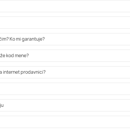
ručim? Ko mi garantuje?
tiže kod mene?
a internet prodavnici?
ju