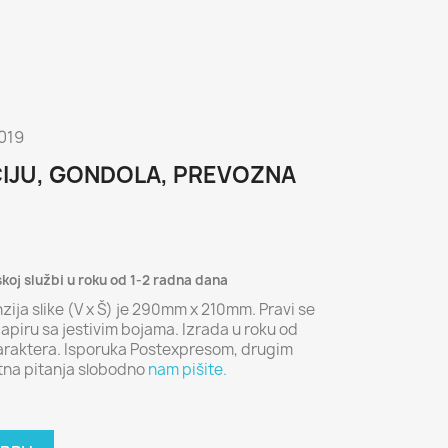
 019
CIJU, GONDOLA, PREVOZNA
skoj službi u roku od 1-2 radna dana
nzija slike (V x Š) je 290mm x 210mm. Pravi se
piru sa jestivim bojama. Izrada u roku od
karaktera. Isporuka Postexpresom, drugim
tna pitanja slobodno
nam pišite.