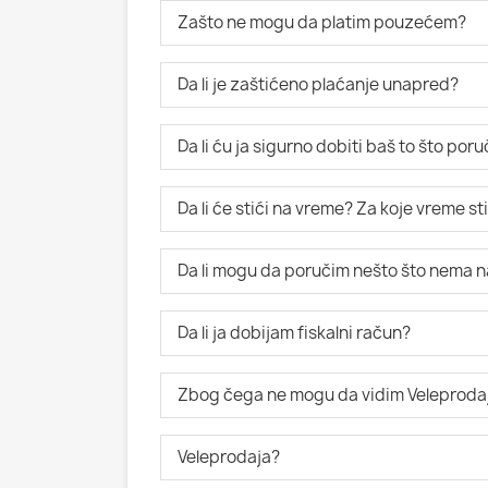
Zašto ne mogu da platim pouzećem?
Da li je zaštićeno plaćanje unapred?
Da li ću ja sigurno dobiti baš to što po
Da li će stići na vreme? Za koje vreme s
Da li mogu da poručim nešto što nema n
Da li ja dobijam fiskalni račun?
Zbog čega ne mogu da vidim Veleproda
Veleprodaja?