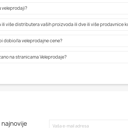
 veleprodaji?
li više distributera vaših proizvoda ili dve ili više prodavnice 
 bi dobio/la veleprodajne cene?
azano na stranicama Veleprodaje?
 najnovije