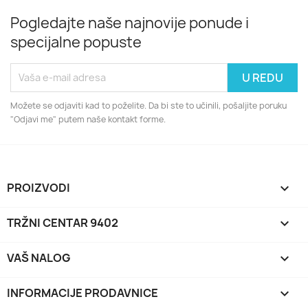
Pogledajte naše najnovije ponude i
specijalne popuste
Možete se odjaviti kad to poželite. Da bi ste to učinili, pošaljite poruku
"Odjavi me" putem naše kontakt forme.
PROIZVODI

TRŽNI CENTAR 9402

VAŠ NALOG

INFORMACIJE PRODAVNICE
keyboard_arrow_down