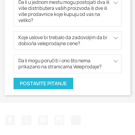
Da li u jednom mestu mogu postojati dva ili
više distributera vaših proizvoda ili dve ili
više prodavnice koje kupuju od vas na
veliko?
Koje uslove bi trebalo da zadovoljim da bi
dobio/la veleprodajne cene?
Da li mogu poručiti i ono što nema
prikazano na stranicama Veleprodaje?
POSTAVITE PITANJE
Facebook
Twitter
Pinterest
Instagram
TikTok