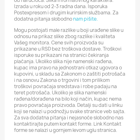
od naručioca. Slika informativnog karaktera.
Izrada u roku od 2-3 radna dana. Isporuka
Postexpresom i drugim kurirskim službama. Za
dodatna pitanja slobodno
nam pišite.
Mogu postojati male razlike u boji urađene slike u
odnosu na prikaz slike zbog razlike i kvaliteta
Vašeg monitora. Cene svih proizvoda su
prikazane u RSD bez troškova dostave. Troškovi
isporuke su prikazani na stranici čekiranja
plaćanja. Ukoliko slika nije namenski rađena,
kupac ima pravo na jednostrani otkaz ugovora o
kupovini, u skladu sa Zakonom o zaštiti potrošača
i na osnovu Zakona o trgovini i tom prilikom
troškovi povraćaja sredstava i robe padaju na
teret potrošača. Ukoliko je slika namenski
rađena/dorađena na bilo koji način, kupac nema
pravo povraćaja proizvoda. Detalji su dati u linku
koji se nalazi u podnožju svake stranice veb sajta.
Za sva dodatna pitanja i nejasnoće slobodno nas
kontaktirajte putem kontakt forme. Link Kontakt
forme se nalazi u gornjem levom uglu stranica.