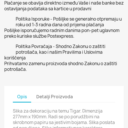
Plaćanje se obavlja direktno između Vaše i naše banke bez
ostavljanja podataka sa kartice u prodavni
Politika Isporuke - Pošiljke se generalno otpremaju u
roku od 1-3 radna dana od prijema plaćanja
Pošiljke isporučujemo radnim danima pon-pet uglavnom
preko kuriske službe Postexpress.
Politika Povraćaja - Shodno Zakonu o zaštiti
potrošača, kao i našim Pravilima i Uslovima
korišćenja
Prihvatamo zamenu proizvoda shodno Zakonu o zaštiti
potrošača.
Opis
Detalji Proizvoda
Slika za dekoraciju na temu Tigar. Dimenzija
277mm x 190mm. Radi se po porudžbini na
skrobnom papiru sa jestivim bojama. Slika poslata