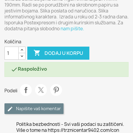
190mm. Radi se po porudžbini na skrobnom papiru sa
jestivim bojama. Slika poslata od naručioca. Slika
informativnog karaktera. Izrada u roku od 2-3 radna dana.
Isporuka Postexpresom i drugim kurirskim službama. Za
dodatna pitanja slobodno
nam pišite.
Količina

DODAJ U KORPU
Raspoloživo

Podeli
Napišite vaš komentar
Politika bezbednosti - Svi vaši podaci su zaštićeni.
Više o tome na https://trznicentar9402.com/con