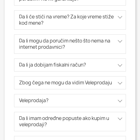
Da li će stići na vreme? Za koje vreme stiže
kod mene?
Da li mogu da poručim nešto što nema na
internet prodavnici?
Da li ja dobijam fiskalni račun?
Zbog čega ne mogu da vidim Veleprodaju
Veleprodaja?
Da li imam određne popuste ako kupim u
veleprodaji?