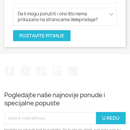
Da li mogu poručiti i ono što nema
prikazano na stranicama Veleprodaje?
POSTAVITE PITANJE
Facebook
Twitter
Pinterest
Instagram
TikTok
Pogledajte naše najnovije ponude i
specijalne popuste
Možete se odjaviti kad to poželite. Da bi ste to učinili, pošaljite poruku