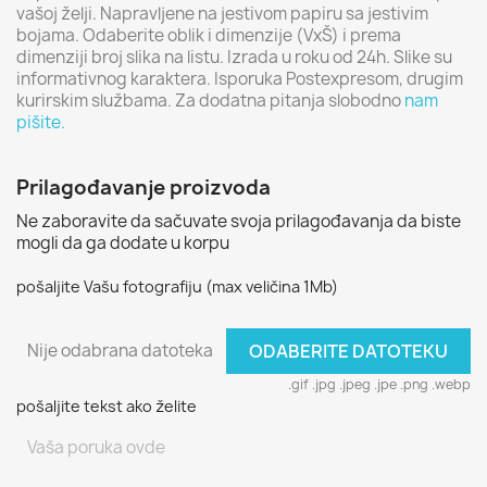
vašoj želji. Napravljene na jestivom papiru sa jestivim
bojama. Odaberite oblik i dimenzije (VxŠ) i prema
dimenziji broj slika na listu. Izrada u roku od 24h. Slike su
informativnog karaktera. Isporuka Postexpresom, drugim
kurirskim službama. Za dodatna pitanja slobodno
nam
pišite.
Prilagođavanje proizvoda
Ne zaboravite da sačuvate svoja prilagođavanja da biste
mogli da ga dodate u korpu
pošaljite Vašu fotografiju (max veličina 1Mb)
Nije odabrana datoteka
ODABERITE DATOTEKU
.gif .jpg .jpeg .jpe .png .webp
pošaljite tekst ako želite