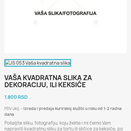
VAŠA KVADRATNA SLIKA ZA
DEKORACIJU, ILI KEKSIĆE
1.800 RSD
PDV uklj.
Izrada i predaja kurirskoj službi u roku od 1-2 radna
dana
Pošaljite sliku, fotografiju, koju želite i mi ćemo Vam
napraviti kvadratnu sliku za tortu ili sličice za keksiće, po