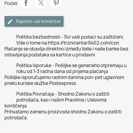
Podeli
Napišite vaš komentar
Politika bezbednosti - Svi vaši podaci su zaštićeni.
Više o tome na https://trznicentar9402.com/con
Plaćanje se obavlja direktno između Vaše i naše banke bez
ostavljanja podataka sa kartice u prodavni
Politika Isporuke - Pošiljke se generalno otpremaju u
roku od 1-3 radna dana od prijema plaćanja
Pošiljke isporučujemo radnim danima pon-pet uglavnom
preko kuriske službe Postexpress.
Politika Povraćaja - Shodno Zakonu o zaštiti
potrošača, kao i našim Pravilima i Uslovima
korišćenja
Prihvatamo zamenu proizvoda shodno Zakonu o zaštiti
potrošača.