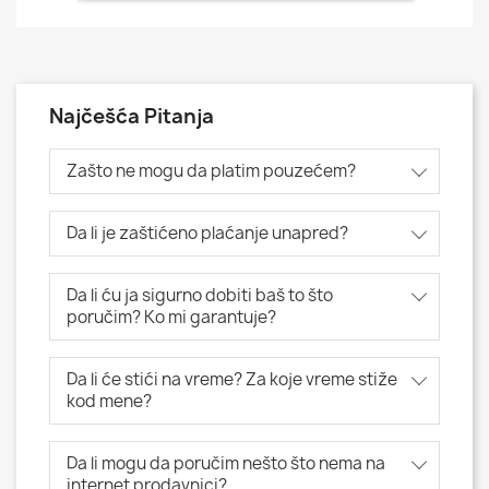
Najčešća Pitanja
Zašto ne mogu da platim pouzećem?
Da li je zaštićeno plaćanje unapred?
Da li ću ja sigurno dobiti baš to što
poručim? Ko mi garantuje?
Da li će stići na vreme? Za koje vreme stiže
kod mene?
Da li mogu da poručim nešto što nema na
internet prodavnici?