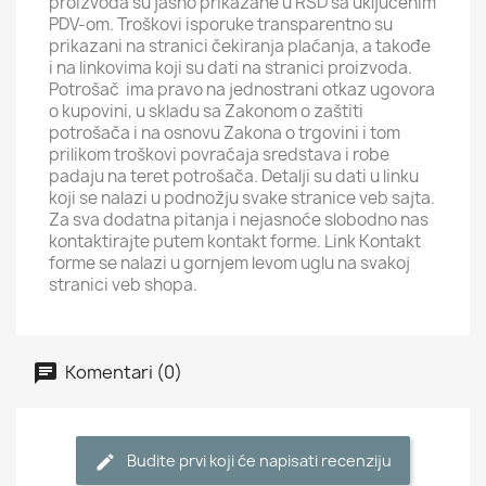
proizvoda su jasno prikazane u RSD sa uključenim
PDV-om. Troškovi isporuke transparentno su
prikazani na stranici čekiranja plaćanja, a takođe
i na linkovima koji su dati na stranici proizvoda.
Potrošač ima pravo na jednostrani otkaz ugovora
o kupovini, u skladu sa Zakonom o zaštiti
potrošača i na osnovu Zakona o trgovini i tom
prilikom troškovi povraćaja sredstava i robe
padaju na teret potrošača. Detalji su dati u linku
koji se nalazi u podnožju svake stranice veb sajta.
Za sva dodatna pitanja i nejasnoće slobodno nas
kontaktirajte putem kontakt forme. Link Kontakt
forme se nalazi u gornjem levom uglu na svakoj
stranici veb shopa.
Komentari (0)
Budite prvi koji će napisati recenziju