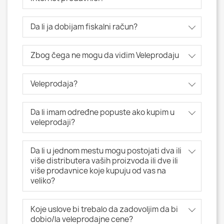
Da li ja dobijam fiskalni račun?
Zbog čega ne mogu da vidim Veleprodaju
Veleprodaja?
Da li imam određne popuste ako kupim u
veleprodaji?
Da li u jednom mestu mogu postojati dva ili
više distributera vaših proizvoda ili dve ili
više prodavnice koje kupuju od vas na
veliko?
Koje uslove bi trebalo da zadovoljim da bi
dobio/la veleprodajne cene?