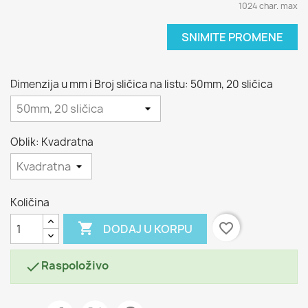
1024 char. max
SNIMITE PROMENE
Dimenzija u mm i Broj sličica na listu: 50mm, 20 sličica
Oblik: Kvadratna
Količina

favorite_border
DODAJ U KORPU
Raspoloživo
