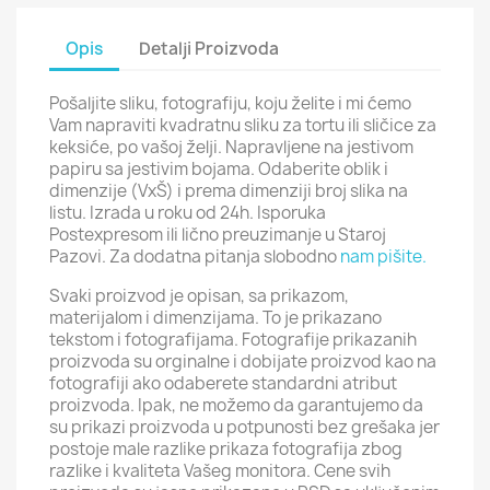
Opis
Detalji Proizvoda
Pošaljite sliku, fotografiju, koju želite i mi ćemo
Vam napraviti kvadratnu sliku za tortu ili sličice za
keksiće, po vašoj želji. Napravljene na jestivom
papiru sa jestivim bojama. Odaberite oblik i
dimenzije (VxŠ) i prema dimenziji broj slika na
listu. Izrada u roku od 24h. Isporuka
Postexpresom ili lično preuzimanje u Staroj
Pazovi. Za dodatna pitanja slobodno
nam pišite.
Svaki proizvod je opisan, sa prikazom,
materijalom i dimenzijama. To je prikazano
tekstom i fotografijama. Fotografije prikazanih
proizvoda su orginalne i dobijate proizvod kao na
fotografiji ako odaberete standardni atribut
proizvoda. Ipak, ne možemo da garantujemo da
su prikazi proizvoda u potpunosti bez grešaka jer
postoje male razlike prikaza fotografija zbog
razlike i kvaliteta Vašeg monitora. Cene svih