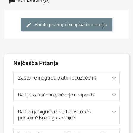
Komentari (0)
Budite prvi koji će napisati recenziju
Najčešća Pitanja
Zašto ne mogu da platim pouzećem?
Da li je zaštićeno plaćanje unapred?
Da li ću ja sigurno dobiti baš to što
poručim? Ko mi garantuje?