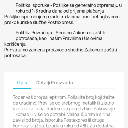
Politika Isporuke - Pošiljke se generalno otpremaju u
roku od 1-3 radna dana od prijema plaćanja
Pošiljke isporučujemo radnim danima pon-pet uglavnom
preko kuriske službe Postexpress.
Politika Povraćaja - Shodno Zakonu o zaštiti
potrošača, kao i našim Pravilima i Uslovima
korišćenja
Prihvatamo zamenu proizvoda shodno Zakonu o zaštiti
potrošača.
Opis
Detalji Proizvoda
Toper Vaš broj sa leptirom. Pošaljite broj koji želite
da uradimo. Pravi se od srebrnog metalik ili zlatno
metalik kartona. Radi se po porudžbini. Pakovanje
1 komad ili više po potrebi. Visina 150mm a širina
zavisi od broja. Isporuka Postexpres ili druga
kurirska služba. Izrada u roku od 48h. Za dodatna