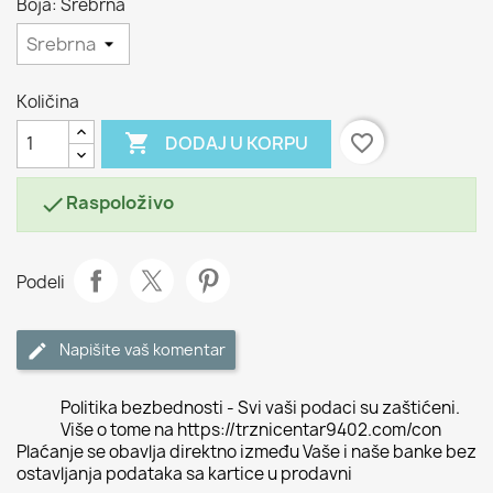
Boja: Srebrna
Količina

favorite_border
DODAJ U KORPU
Raspoloživo

Podeli
Napišite vaš komentar
Politika bezbednosti - Svi vaši podaci su zaštićeni.
Više o tome na https://trznicentar9402.com/con
Plaćanje se obavlja direktno između Vaše i naše banke bez
ostavljanja podataka sa kartice u prodavni