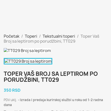
Početak
Toperi
Tekstualni toperi
Toper Vaš
Broj sa leptirom po porudžbini, TT029
TOPER VAŠ BROJ SA LEPTIROM PO
PORUDŽBINI, TT029
350 RSD
PDV uklj.
Izrada i predaja kurirskoj službi u roku od 1-2 radna
dana