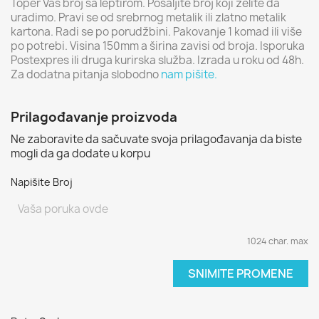
Toper Vaš broj sa leptirom. Pošaljite broj koji želite da
uradimo. Pravi se od srebrnog metalik ili zlatno metalik
kartona. Radi se po porudžbini. Pakovanje 1 komad ili više
po potrebi. Visina 150mm a širina zavisi od broja. Isporuka
Postexpres ili druga kurirska služba. Izrada u roku od 48h.
Za dodatna pitanja slobodno
nam pišite.
Prilagođavanje proizvoda
Ne zaboravite da sačuvate svoja prilagođavanja da biste
mogli da ga dodate u korpu
Napišite Broj
1024 char. max
SNIMITE PROMENE