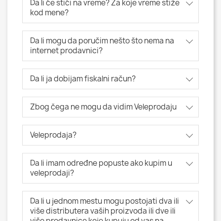
Da li će stići na vreme? Za koje vreme stiže
kod mene?
Da li mogu da poručim nešto što nema na
internet prodavnici?
Da li ja dobijam fiskalni račun?
Zbog čega ne mogu da vidim Veleprodaju
Veleprodaja?
Da li imam određne popuste ako kupim u
veleprodaji?
Da li u jednom mestu mogu postojati dva ili
više distributera vaših proizvoda ili dve ili
više prodavnice koje kupuju od vas na