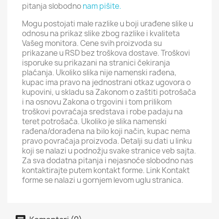
pitanja slobodno
nam pišite.
Mogu postojati male razlike u boji urađene slike u
odnosu na prikaz slike zbog razlike i kvaliteta
Vašeg monitora. Cene svih proizvoda su
prikazane u RSD bez troškova dostave. Troškovi
isporuke su prikazani na stranici čekiranja
plaćanja. Ukoliko slika nije namenski rađena,
kupac ima pravo na jednostrani otkaz ugovora o
kupovini, u skladu sa Zakonom o zaštiti potrošača
i na osnovu Zakona o trgovini i tom prilikom
troškovi povraćaja sredstava i robe padaju na
teret potrošača. Ukoliko je slika namenski
rađena/dorađena na bilo koji način, kupac nema
pravo povraćaja proizvoda. Detalji su dati u linku
koji se nalazi u podnožju svake stranice veb sajta.
Za sva dodatna pitanja i nejasnoće slobodno nas
kontaktirajte putem kontakt forme. Link Kontakt
forme se nalazi u gornjem levom uglu stranica.