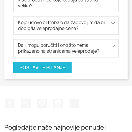
veliko?
Koje uslove bi trebalo da zadovoljim da bi
dobio/la veleprodajne cene?
Da li mogu poručiti i ono što nema
prikazano na stranicama Veleprodaje?
POSTAVITE PITANJE
Facebook
Twitter
Pinterest
Instagram
TikTok
Pogledajte naše najnovije ponude i