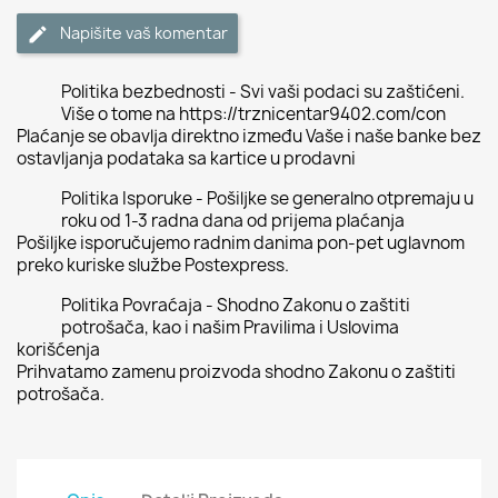
Napišite vaš komentar
Politika bezbednosti - Svi vaši podaci su zaštićeni.
Više o tome na https://trznicentar9402.com/con
Plaćanje se obavlja direktno između Vaše i naše banke bez
ostavljanja podataka sa kartice u prodavni
Politika Isporuke - Pošiljke se generalno otpremaju u
roku od 1-3 radna dana od prijema plaćanja
Pošiljke isporučujemo radnim danima pon-pet uglavnom
preko kuriske službe Postexpress.
Politika Povraćaja - Shodno Zakonu o zaštiti
potrošača, kao i našim Pravilima i Uslovima
korišćenja
Prihvatamo zamenu proizvoda shodno Zakonu o zaštiti
potrošača.