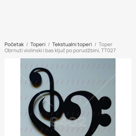
Početak
Toperi
Tekstualni toperi
Toper
Obrnuti violinski i bas ključ po porudžbini, TT027