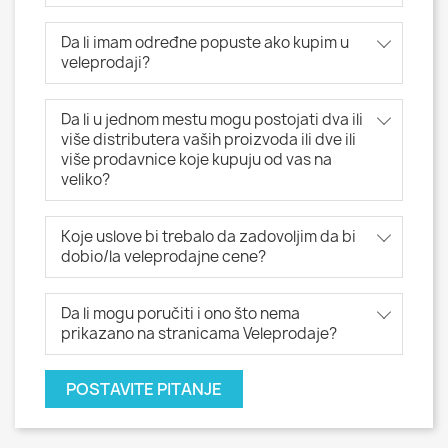
Da li imam određne popuste ako kupim u
veleprodaji?
Da li u jednom mestu mogu postojati dva ili
više distributera vaših proizvoda ili dve ili
više prodavnice koje kupuju od vas na
veliko?
Koje uslove bi trebalo da zadovoljim da bi
dobio/la veleprodajne cene?
Da li mogu poručiti i ono što nema
prikazano na stranicama Veleprodaje?
POSTAVITE PITANJE