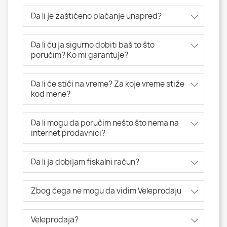
Da li je zaštićeno plaćanje unapred?
Da li ću ja sigurno dobiti baš to što
poručim? Ko mi garantuje?
Da li će stići na vreme? Za koje vreme stiže
kod mene?
Da li mogu da poručim nešto što nema na
internet prodavnici?
Da li ja dobijam fiskalni račun?
Zbog čega ne mogu da vidim Veleprodaju
Veleprodaja?