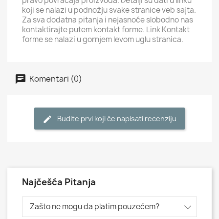
pravo povraćaja proizvoda. Detalji su dati u linku
koji se nalazi u podnožju svake stranice veb sajta.
Za sva dodatna pitanja i nejasnoće slobodno nas
kontaktirajte putem kontakt forme. Link Kontakt
forme se nalazi u gornjem levom uglu stranica.
Komentari (0)
Budite prvi koji će napisati recenziju
Najčešća Pitanja
Zašto ne mogu da platim pouzećem?