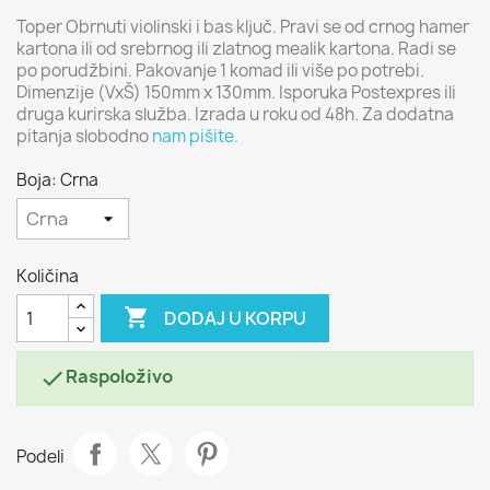
Toper Obrnuti violinski i bas ključ. Pravi se od crnog hamer
kartona ili od srebrnog ili zlatnog mealik kartona. Radi se
po porudžbini. Pakovanje 1 komad ili više po potrebi.
Dimenzije (VxŠ) 150mm x 130mm. Isporuka Postexpres ili
druga kurirska služba. Izrada u roku od 48h. Za dodatna
pitanja slobodno
nam pišite.
Boja: Crna
Količina

DODAJ U KORPU
Raspoloživo

Podeli