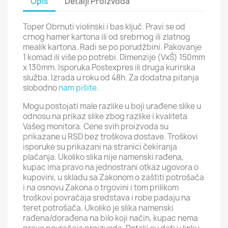
Opis
Detalji Proizvoda
Toper Obrnuti violinski i bas ključ. Pravi se od
crnog hamer kartona ili od srebrnog ili zlatnog
mealik kartona. Radi se po porudžbini. Pakovanje
1 komad ili više po potrebi. Dimenzije (VxŠ) 150mm
x 130mm. Isporuka Postexpres ili druga kurirska
služba. Izrada u roku od 48h. Za dodatna pitanja
slobodno
nam pišite.
Mogu postojati male razlike u boji urađene slike u
odnosu na prikaz slike zbog razlike i kvaliteta
Vašeg monitora. Cene svih proizvoda su
prikazane u RSD bez troškova dostave. Troškovi
isporuke su prikazani na stranici čekiranja
plaćanja. Ukoliko slika nije namenski rađena,
kupac ima pravo na jednostrani otkaz ugovora o
kupovini, u skladu sa Zakonom o zaštiti potrošača
i na osnovu Zakona o trgovini i tom prilikom
troškovi povraćaja sredstava i robe padaju na
teret potrošača. Ukoliko je slika namenski
rađena/dorađena na bilo koji način, kupac nema