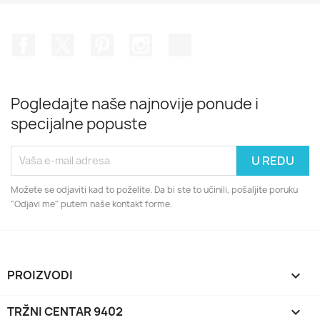
Facebook
Twitter
Pinterest
Instagram
TikTok
Pogledajte naše najnovije ponude i
specijalne popuste
Možete se odjaviti kad to poželite. Da bi ste to učinili, pošaljite poruku
"Odjavi me" putem naše kontakt forme.
PROIZVODI

TRŽNI CENTAR 9402
