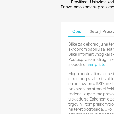
Pravilima i Uslovima kor
Prihvatamo zamenu proizvoda
Opis
Detalji Proi
Slike za dekoraciju na te
skrobnom papiru sa jesti
Slika informativnog kara
Postexpresom i drugim k
slobodno
nam pišite.
Mogu postojati male razli
slike zbog razlike i kval
su prikazane u RSD bez t
prikazani na stranici ček
rađena, kupac ima pravo 
u skladu sa Zakonom o za
trgovini i tom prilikom t
na teret potrošača. Ukol