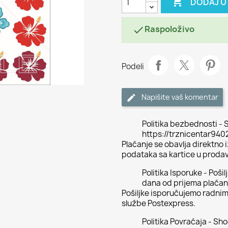

DODAJ U
Raspoloživo

Podeli
Napišite vaš komentar
Politika bezbednosti - S
https://trznicentar94
Plaćanje se obavlja direktno
podataka sa kartice u proda
Politika Isporuke - Poši
dana od prijema plaćan
Pošiljke isporučujemo radni
službe Postexpress.
Politika Povraćaja - Sh