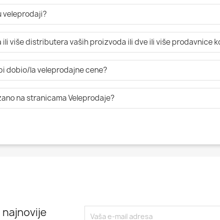
 veleprodaji?
li više distributera vaših proizvoda ili dve ili više prodavnice 
 bi dobio/la veleprodajne cene?
azano na stranicama Veleprodaje?
 najnovije