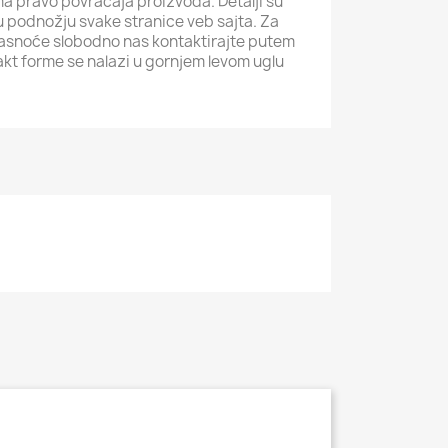
ma pravo povraćaja proizvoda. Detalji su
i u podnožju svake stranice veb sajta. Za
jasnoće slobodno nas kontaktirajte putem
akt forme se nalazi u gornjem levom uglu