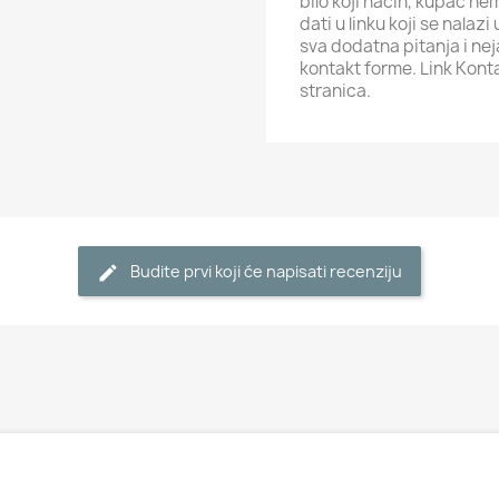
bilo koji način, kupac ne
dati u linku koji se nalaz
sva dodatna pitanja i ne
kontakt forme. Link Kont
stranica.
Budite prvi koji će napisati recenziju