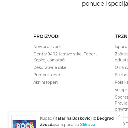
ponude i specij
PROIZVODI
TRŽN
Novi proizvodi
Isporu
Centar9402 Jestive slike, Toperi,
Zaštit
Kapkejk omotači
odust
Dekorativne slike
O nam
Printani toperi
Bezbe
Akrilni toperi
Politik
Velepr
Sporaz
Pravila
privat
Obraza
Kupac (
Katarina
Boskovic
) iz
Beograd
KLUB P
Zvezdara
je poručio
Slika za