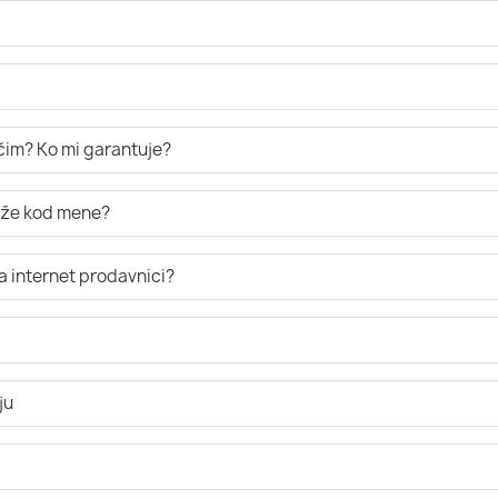
ručim? Ko mi garantuje?
tiže kod mene?
a internet prodavnici?
ju