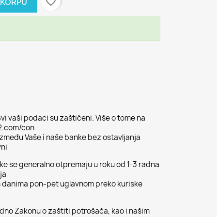
favorite_border
 KORPU
vi vaši podaci su zaštićeni. Više o tome na
02.com/con
 između Vaše i naše banke bez ostavljanja
vni
ljke se generalno otpremaju u roku od 1-3 radna
ja
m danima pon-pet uglavnom preko kuriske
odno Zakonu o zaštiti potrošača, kao i našim