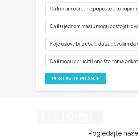
Da li imam određne popuste ako kupim u
Da li u jednom mestu mogu postojati dva i
Koje uslove bi trebalo da zadovoljim da
Da li mogu poručiti i ono što nema prik
POSTAVITE PITANJE
Facebook
Twitter
Pinterest
Instagram
TikTok
Pogledajte naše