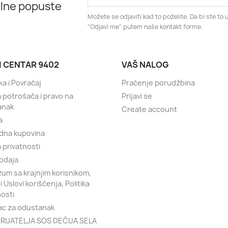
alne popuste
Možete se odjaviti kad to poželite. Da bi ste to u
"Odjavi me" putem naše kontakt forme.
I CENTAR 9402
VAŠ NALOG
ka i Povraćaj
Praćenje porudžbina
a potrošača i pravo na
Prijavi se
anak
Create account
a
dna kupovina
a privatnosti
odaja
um sa krajnjim korisnikom,
 i Uslovi korišćenja, Politika
nosti
c za odustanak
RIJATELJA SOS DEČIJA SELA