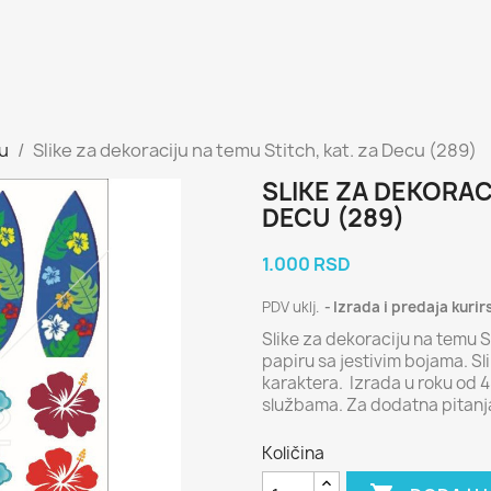
cu
Slike za dekoraciju na temu Stitch, kat. za Decu (289)
SLIKE ZA DEKORAC
DECU (289)
1.000 RSD
PDV uklj.
Izrada i predaja kurir
Slike za dekoraciju na temu 
papiru sa jestivim bojama. Sl
karaktera. Izrada u roku od 
službama. Za dodatna pitan
Količina