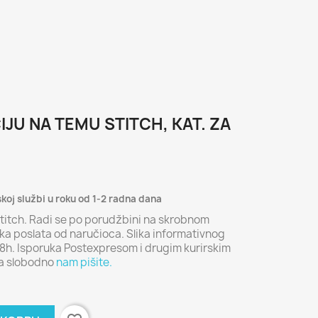
IJU NA TEMU STITCH, KAT. ZA
skoj službi u roku od 1-2 radna dana
Stitch. Radi se po porudžbini na skrobnom
ika poslata od naručioca. Slika informativnog
48h. Isporuka Postexpresom i drugim kurirskim
ja slobodno
nam pišite.