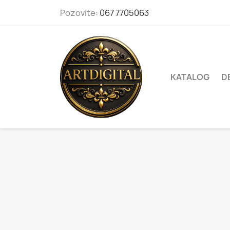
Pozovite:
067 7705063
KATALOG
D