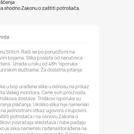
išćenja
 shodno Zakonu o zaštiti potrošača.
zvoda
mu Stitch. Radi se po porudžbini na
vim bojama. Slika poslata od naručioca.
ktera. Izrada u roku od 48h. Isporuka
urirskim službama. Za dodatna pitanja
ke u boji urađene slike u odnosu na prikaz
iteta Vašeg monitora. Cene svih proizvoda
roškova dostave. Troškovi isporuke su
iranja plaćanja. Ukoliko slika nije namenski
na jednostrani otkaz ugovora o kupovini,
štiti potrošača i na osnovu Zakona o
roškovi povraćaja sredstava i robe padaju
iko je slika namenski rađena/dorađena na