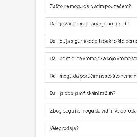
Zašto ne mogu da platim pouzećem?
Da li je zaštićeno plaćanje unapred?
Da li ću ja sigurno dobiti baš to što po
Da li će stići na vreme? Za koje vreme s
Da li mogu da poručim nešto što nema n
Da li ja dobijam fiskalni račun?
Zbog čega ne mogu da vidim Veleproda
Veleprodaja?