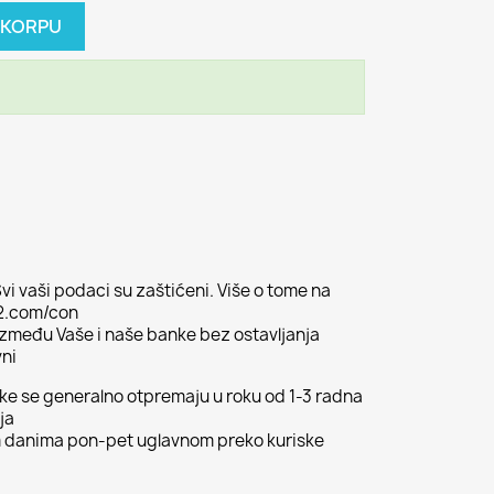
 KORPU
vi vaši podaci su zaštićeni. Više o tome na
02.com/con
 između Vaše i naše banke bez ostavljanja
vni
ljke se generalno otpremaju u roku od 1-3 radna
ja
m danima pon-pet uglavnom preko kuriske