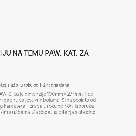
IJU NA TEMU PAW, KAT. ZA
skoj službi u roku od 1-2 radna dana
PAW. Slika je dimenzije 190mm x 277mm. Radi
 papiru sa jestivim bojama. Slika poslata od
g karaktera. Izrada u roku od 48h. Isporuka
skim službama. Za dodatna pitanja slobodno