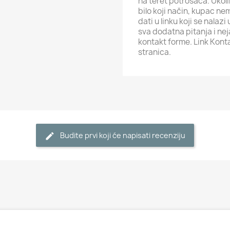
na teret potrošača. Ukol
bilo koji način, kupac ne
dati u linku koji se nalaz
sva dodatna pitanja i ne
kontakt forme. Link Kont
stranica.
Budite prvi koji će napisati recenziju