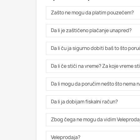
Zašto ne mogu da platim pouzećem?
Da li je zaštićeno plaćanje unapred?
Da li ću ja sigurno dobiti baš to što po
Da li će stići na vreme? Za koje vreme s
Da li mogu da poručim nešto što nema n
Da li ja dobijam fiskalni račun?
Zbog čega ne mogu da vidim Veleproda
Veleprodaja?