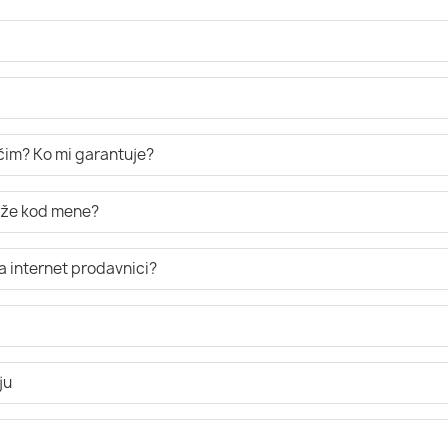
ručim? Ko mi garantuje?
tiže kod mene?
a internet prodavnici?
ju