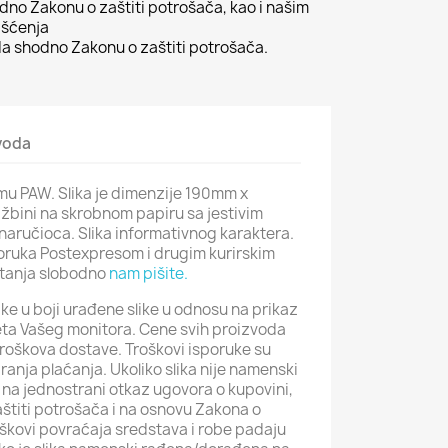
odno Zakonu o zaštiti potrošača, kao i našim
išćenja
 shodno Zakonu o zaštiti potrošača.
zvoda
emu PAW. Slika je dimenzije 190mm x
žbini na skrobnom papiru sa jestivim
 naručioca. Slika informativnog karaktera.
poruka Postexpresom i drugim kurirskim
itanja slobodno
nam pišite.
ke u boji urađene slike u odnosu na prikaz
iteta Vašeg monitora. Cene svih proizvoda
roškova dostave. Troškovi isporuke su
iranja plaćanja. Ukoliko slika nije namenski
na jednostrani otkaz ugovora o kupovini,
štiti potrošača i na osnovu Zakona o
roškovi povraćaja sredstava i robe padaju