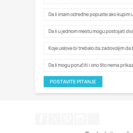
Da li imam određne popuste ako kupim u
Da li u jednom mestu mogu postojati dva i
Koje uslove bi trebalo da zadovoljim da
Da li mogu poručiti i ono što nema prik
POSTAVITE PITANJE
Facebook
Twitter
Pinterest
Instagram
TikTok