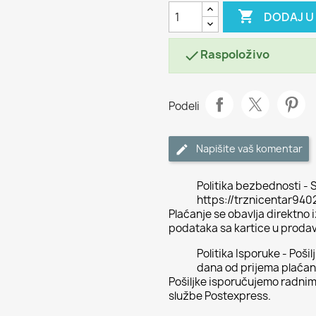

DODAJ U
Raspoloživo

Podeli
Napišite vaš komentar
Politika bezbednosti - S
https://trznicentar94
Plaćanje se obavlja direktno
podataka sa kartice u proda
Politika Isporuke - Poši
dana od prijema plaćan
Pošiljke isporučujemo radni
službe Postexpress.