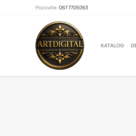
Pozovite:
067 7705063
KATALOG
D