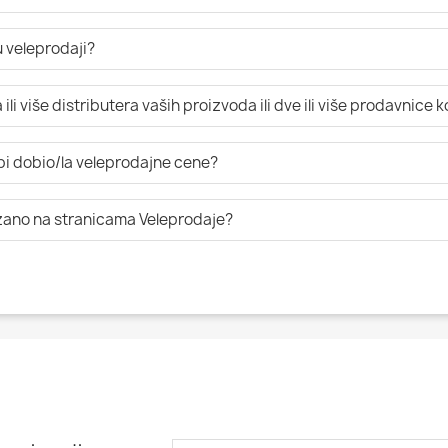
 veleprodaji?
li više distributera vaših proizvoda ili dve ili više prodavnice 
 bi dobio/la veleprodajne cene?
azano na stranicama Veleprodaje?