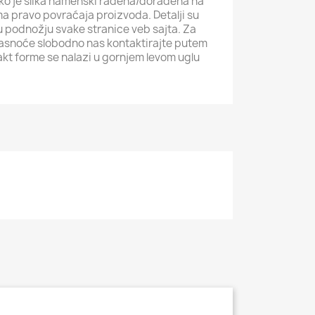
iko je slika namenski rađena/dorađena na
ma pravo povraćaja proizvoda. Detalji su
i u podnožju svake stranice veb sajta. Za
jasnoće slobodno nas kontaktirajte putem
akt forme se nalazi u gornjem levom uglu