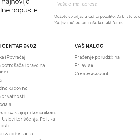
 najnovije
alne popuste
Možete se odjaviti kad to poželite. Da bi ste to u
"Odjavi me" putem naše kontakt forme.
I CENTAR 9402
VAŠ NALOG
ka i Povraćaj
Praćenje porudžbina
a potrošača i pravo na
Prijavi se
anak
Create account
a
dna kupovina
a privatnosti
odaja
um sa krajnjim korisnikom,
 i Uslovi korišćenja, Politika
nosti
c za odustanak