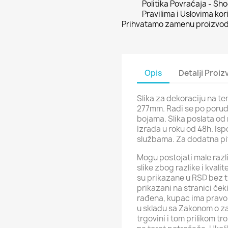
Politika Povraćaja - Sh
Pravilima i Uslovima kor
Prihvatamo zamenu proizvoda
Opis
Detalji Proi
Slika za dekoraciju na t
277mm. Radi se po porud
bojama. Slika poslata od
Izrada u roku od 48h. Is
službama. Za dodatna p
Mogu postojati male razli
slike zbog razlike i kval
su prikazane u RSD bez t
prikazani na stranici ček
rađena, kupac ima pravo 
u skladu sa Zakonom o za
trgovini i tom prilikom t