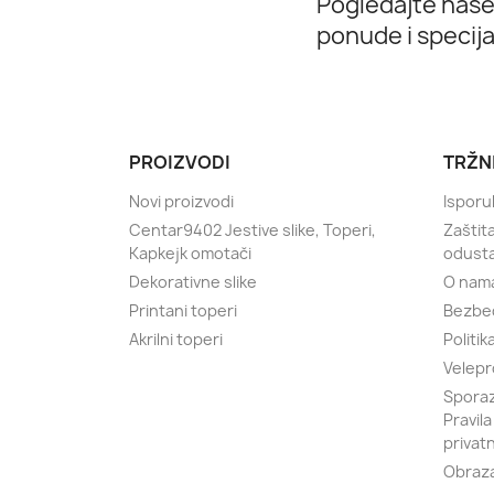
Pogledajte naše
ponude i specij
PROIZVODI
TRŽN
Novi proizvodi
Isporu
Centar9402 Jestive slike, Toperi,
Zaštit
Kapkejk omotači
odust
Dekorativne slike
O nam
Printani toperi
Bezbe
Akrilni toperi
Politik
Velepr
Sporaz
Pravila
privat
Obraza