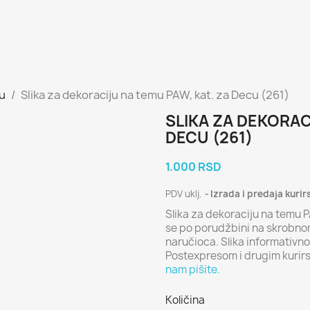
cu
Slika za dekoraciju na temu PAW, kat. za Decu (261)
SLIKA ZA DEKORAC
DECU (261)
1.000 RSD
PDV uklj.
Izrada i predaja kurir
Slika za dekoraciju na temu 
se po porudžbini na skrobnom
naručioca. Slika informativno
Postexpresom i drugim kurir
nam pišite.
Količina