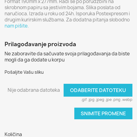
Format 190mm x 277mm. Radi se po porudžbini na
skrobnom papiru sa jestivim bojama. Slika poslata od
naručioca. Izrada u roku od 24h. Isporuka Postexpresom i
drugim kurirskim službama. Za dodatna pitanja slobodno
nam pišite.
Prilagođavanje proizvoda
Ne zaboravite da sačuvate svoja prilagođavanja da biste
mogli da ga dodate u korpu
Pošaljite Vašu sliku
Nije odabrana datoteka
ODABERITE DATOTEKU
.gif .jpg .jpeg .jpe .png .webp
SNIMITE PROMENE
Količina