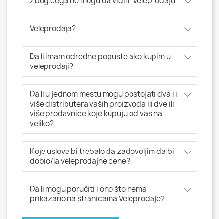
Zbog čega ne mogu da vidim Veleprodaju
Veleprodaja?
Da li imam određne popuste ako kupim u
veleprodaji?
Da li u jednom mestu mogu postojati dva ili
više distributera vaših proizvoda ili dve ili
više prodavnice koje kupuju od vas na
veliko?
Koje uslove bi trebalo da zadovoljim da bi
dobio/la veleprodajne cene?
Da li mogu poručiti i ono što nema
prikazano na stranicama Veleprodaje?