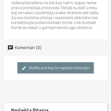
rađena/dorađena na bilo koji način, kupac nema
pravo povraćaja proizvoda. Detalji su dati u linku
koji se nalazi u podnožju svake stranice veb sajta.
Za sva dodatna pitanja i nejasnoće slobodno nas
kontaktirajte putem kontakt forme. Link Kontakt
forme se nalazi u gornjem levom uglu stranica.
Komentari (0)
Budite prvi koji će napisati recenziju
Najčešća Pitanja