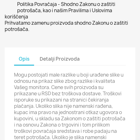
Politika Povraćaja - Shodno Zakonu o zaštiti
potrošača, kao i našim Pravilima i Uslovima
korišćenja
Prihvatamo zamenu proizvoda shodno Zakonu o zaštiti
potrošača.
Opis
Detalji Proizvoda
Mogu postojati male razlike u boji urađene slike u
odnosu na prikaz slike zbog razlike i kvaliteta
Vašeg monitora. Cene svih proizvoda su
prikazane u RSD bez troškova dostave. Troškovi
isporuke su prikazani na stranici čekiranja
plaćanja. Ukoliko slika nije namenski rađena,
kupac ima pravo na jednostrani otkaz ugovora o
kupovini, u skladu sa Zakonom o zaštiti potrošača
i na osnovu Zakona o trgovini i tom prilikom
troškovi povraćaja sredstava i robe padaju na
teret potrošača. Ukoliko je slika namenski