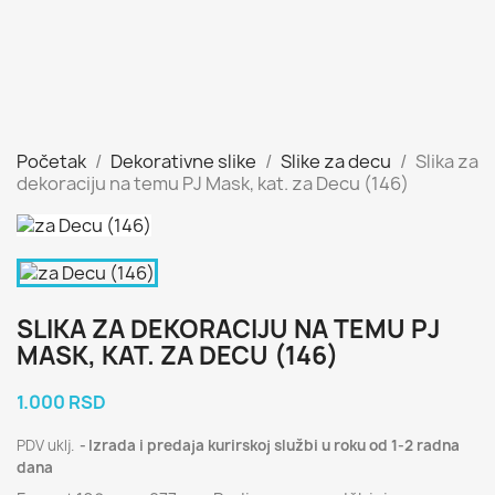
Početak
Dekorativne slike
Slike za decu
Slika za
dekoraciju na temu PJ Mask, kat. za Decu (146)
SLIKA ZA DEKORACIJU NA TEMU PJ
MASK, KAT. ZA DECU (146)
1.000 RSD
PDV uklj.
Izrada i predaja kurirskoj službi u roku od 1-2 radna
dana