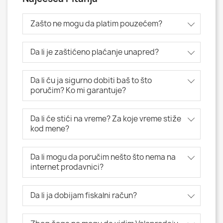
Zašto ne mogu da platim pouzećem?
Da li je zaštićeno plaćanje unapred?
Da li ću ja sigurno dobiti baš to što
poručim? Ko mi garantuje?
Da li će stići na vreme? Za koje vreme stiže
kod mene?
Da li mogu da poručim nešto što nema na
internet prodavnici?
Da li ja dobijam fiskalni račun?