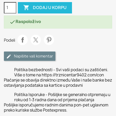

DODAJ U KORPU
Raspoloživo

Podeli
Napišite vaš komentar
Politika bezbednosti - Svi vaši podaci su zaštićeni.
Više o tome na https://trznicentar9402.com/con
Plaćanje se obavlja direktno između Vaše i naše banke bez
ostavljanja podataka sa kartice u prodavni
Politika Isporuke - Pošiljke se generalno otpremaju u
roku od 1-3 radna dana od prijema plaćanja
Pošiljke isporučujemo radnim danima pon-pet uglavnom
preko kuriske službe Postexpress.