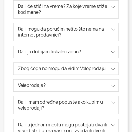
Da li će stići na vreme? Za koje vreme stiže
kod mene?
Da li mogu da poručim nešto što nema na
internet prodavnici?
Da li ja dobijam fiskalni račun?
Zbog čega ne mogu da vidim Veleprodaju
Veleprodaja?
Da li imam određne popuste ako kupim u
veleprodaji?
Da li u jednom mestu mogu postojati dva ili
više distributera vaših proizvoda ili dve ili