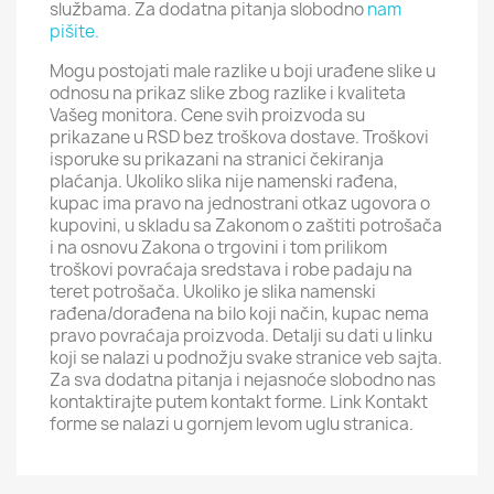
službama. Za dodatna pitanja slobodno
nam
pišite.
Mogu postojati male razlike u boji urađene slike u
odnosu na prikaz slike zbog razlike i kvaliteta
Vašeg monitora. Cene svih proizvoda su
prikazane u RSD bez troškova dostave. Troškovi
isporuke su prikazani na stranici čekiranja
plaćanja. Ukoliko slika nije namenski rađena,
kupac ima pravo na jednostrani otkaz ugovora o
kupovini, u skladu sa Zakonom o zaštiti potrošača
i na osnovu Zakona o trgovini i tom prilikom
troškovi povraćaja sredstava i robe padaju na
teret potrošača. Ukoliko je slika namenski
rađena/dorađena na bilo koji način, kupac nema
pravo povraćaja proizvoda. Detalji su dati u linku
koji se nalazi u podnožju svake stranice veb sajta.
Za sva dodatna pitanja i nejasnoće slobodno nas
kontaktirajte putem kontakt forme. Link Kontakt
forme se nalazi u gornjem levom uglu stranica.