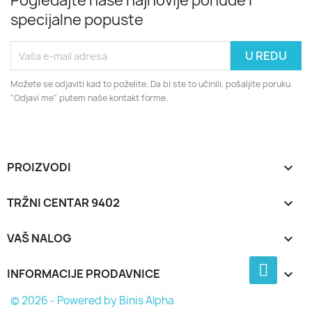
Pogledajte naše najnovije ponude i
specijalne popuste
Možete se odjaviti kad to poželite. Da bi ste to učinili, pošaljite poruku
"Odjavi me" putem naše kontakt forme.
PROIZVODI

TRŽNI CENTAR 9402

VAŠ NALOG

INFORMACIJE PRODAVNICE
keyboard_arrow_down
© 2026 - Powered by Binis Alpha