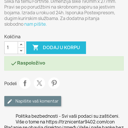
Slika na temu Fortnite. Dimenzija slike 190mm x 277mm.
Pravi se po porudžbini na skrobnom papiru sa jestivim
bojama. Izrada u roku od 24h. Isporuka Postexpresom,
dugim kurirskim službama. Za dodatna pitanja
slobodno
nam pišite.
Količina

DODAJ U KORPU
Raspoloživo

Podeli
Napišite vaš komentar
Politika bezbednosti - Svi vaši podaci su zaštićeni.
Više o tome na https://trznicentar9402.com/con
Plaćanje se obavlja direktno između Vaše i naše banke bez