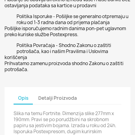
ostavljanja podataka sa kartice u prodavni
Politika Isporuke - Pošiljke se generalno otpremaju u
roku od 1-3 radna dana od prijema plaćanja
Pošiljke isporučujemo radnim danima pon-pet uglavnom
preko kuriske službe Postexpress.
Politika Povraćaja - Shodno Zakonu o zaštiti
potrošača, kao i našim Pravilima i Uslovima
korišćenja
Prihvatamo zamenu proizvoda shodno Zakonu o zaštiti
potrošača.
Opis
Detalji Proizvoda
Slika na temu Fortnite. Dimenzija slike 277mm x
190mm. Pravi se po porudžbini na skrobnom
papiru sa jestivim bojama. Izrada u roku od 24h.
Isporuka Postexpresom, dugim kurirskim