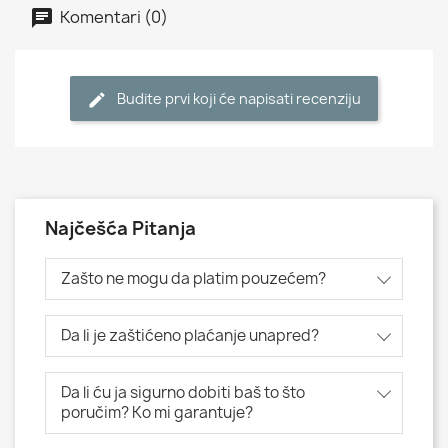
Komentari (0)
Budite prvi koji će napisati recenziju
Najčešća Pitanja
Zašto ne mogu da platim pouzećem?
Da li je zaštićeno plaćanje unapred?
Da li ću ja sigurno dobiti baš to što
poručim? Ko mi garantuje?