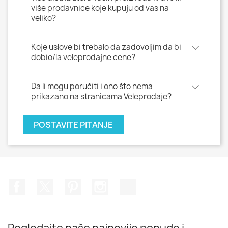
više prodavnice koje kupuju od vas na
veliko?
Koje uslove bi trebalo da zadovoljim da bi
dobio/la veleprodajne cene?
Da li mogu poručiti i ono što nema
prikazano na stranicama Veleprodaje?
POSTAVITE PITANJE
Facebook
Twitter
Pinterest
Instagram
TikTok