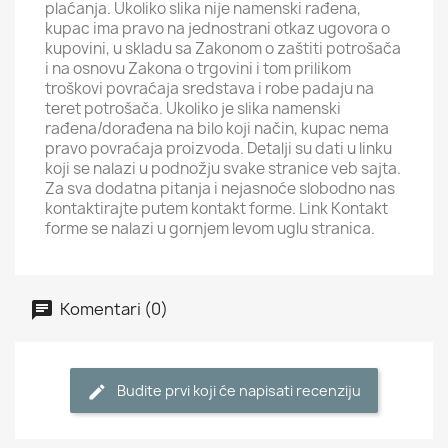
plaćanja. Ukoliko slika nije namenski rađena,
kupac ima pravo na jednostrani otkaz ugovora o
kupovini, u skladu sa Zakonom o zaštiti potrošača
i na osnovu Zakona o trgovini i tom prilikom
troškovi povraćaja sredstava i robe padaju na
teret potrošača. Ukoliko je slika namenski
rađena/dorađena na bilo koji način, kupac nema
pravo povraćaja proizvoda. Detalji su dati u linku
koji se nalazi u podnožju svake stranice veb sajta.
Za sva dodatna pitanja i nejasnoće slobodno nas
kontaktirajte putem kontakt forme. Link Kontakt
forme se nalazi u gornjem levom uglu stranica.
Komentari (0)
Budite prvi koji će napisati recenziju