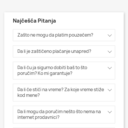
Najčešća Pitanja
Zašto ne mogu da platim pouzećem?
Da li je zaštićeno plaćanje unapred?
Da li ću ja sigurno dobiti baš to što
poručim? Ko mi garantuje?
Da li će stići na vreme? Za koje vreme stiže
kod mene?
Da li mogu da poručim nešto što nema na
internet prodavnici?