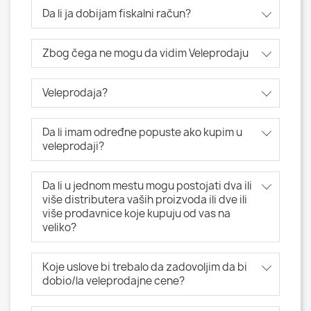
Da li ja dobijam fiskalni račun?
Zbog čega ne mogu da vidim Veleprodaju
Veleprodaja?
Da li imam određne popuste ako kupim u
veleprodaji?
Da li u jednom mestu mogu postojati dva ili
više distributera vaših proizvoda ili dve ili
više prodavnice koje kupuju od vas na
veliko?
Koje uslove bi trebalo da zadovoljim da bi
dobio/la veleprodajne cene?