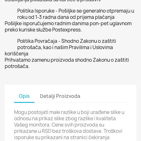
Politika Isporuke - Pošiljke se generalno otpremaju u
roku od 1-3 radna dana od prijema plaćanja
Pošiljke isporučujemo radnim danima pon-pet uglavnom
preko kuriske službe Postexpress.
Politika Povraćaja - Shodno Zakonu o zaštiti
potrošača, kao i našim Pravilima i Uslovima
korišćenja
Prihvatamo zamenu proizvoda shodno Zakonu o zaštiti
potrošača.
Opis
Detalji Proizvoda
Mogu postojati male razlike u boji urađene slike u
odnosu na prikaz slike zbog razlike i kvaliteta
Vašeg monitora. Cene svih proizvoda su
prikazane u RSD bez troškova dostave. Troškovi
isporuke su prikazani na stranici čekiranja