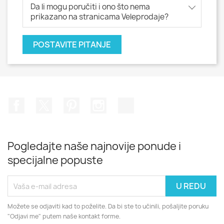
Da li mogu poručiti i ono što nema
prikazano na stranicama Veleprodaje?
POSTAVITE PITANJE
Facebook
Twitter
Pinterest
Instagram
TikTok
Pogledajte naše najnovije ponude i
specijalne popuste
Možete se odjaviti kad to poželite. Da bi ste to učinili, pošaljite poruku
"Odjavi me" putem naše kontakt forme.