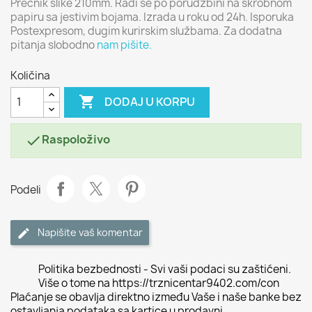
Prečnik slike 210mm. Radi se po porudžbini na skrobnom
papiru sa jestivim bojama. Izrada u roku od 24h. Isporuka
Postexpresom, dugim kurirskim službama. Za dodatna
pitanja slobodno
nam pišite.
Količina

DODAJ U KORPU
Raspoloživo

Podeli
Napišite vaš komentar
Politika bezbednosti - Svi vaši podaci su zaštićeni.
Više o tome na https://trznicentar9402.com/con
Plaćanje se obavlja direktno između Vaše i naše banke bez
ostavljanja podataka sa kartice u prodavni