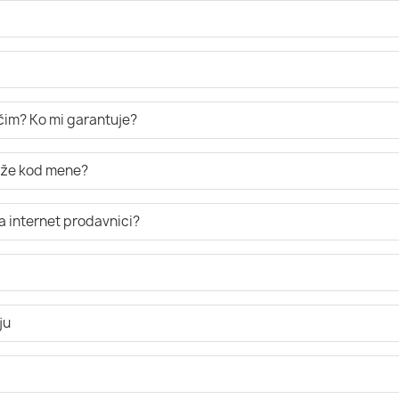
ručim? Ko mi garantuje?
tiže kod mene?
a internet prodavnici?
ju