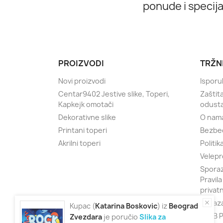
ponude i specij
PROIZVODI
TRŽN
Novi proizvodi
Isporu
Centar9402 Jestive slike, Toperi,
Zaštit
Kapkejk omotači
odust
Dekorativne slike
O nam
Printani toperi
Bezbe
Akrilni toperi
Politik
Velepr
Sporaz
Pravila
privat
Obraza
Kupac (
Katarina
Boskovic
) iz
Beograd
KLUB P
Zvezdara
je poručio
Slika za