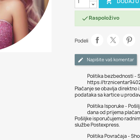

DODAJ U
Raspoloživo

Podeli
Napišite vaš komentar
Politika bezbednosti - S
https://trznicentar94
Plaćanje se obavlja direktno
podataka sa kartice u proda
Politika Isporuke - Poši
dana od prijema plaćan
Pošiljke isporučujemo radni
službe Postexpress.
Politika Povraćaja - Sh