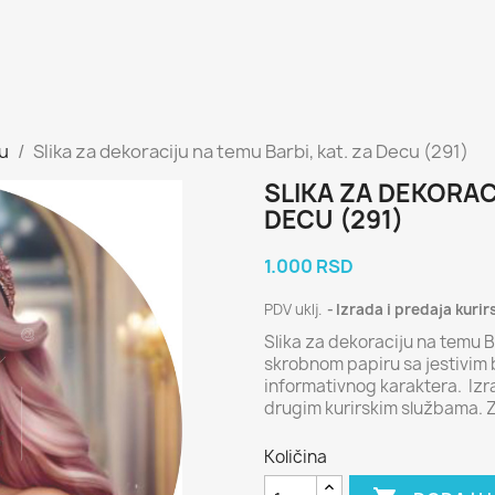
cu
Slika za dekoraciju na temu Barbi, kat. za Decu (291)
SLIKA ZA DEKORAC
DECU (291)
1.000 RSD
PDV uklj.
Izrada i predaja kurir
Slika za dekoraciju na temu B
skrobnom papiru sa jestivim b
informativnog karaktera. Izr
drugim kurirskim službama. 
Količina