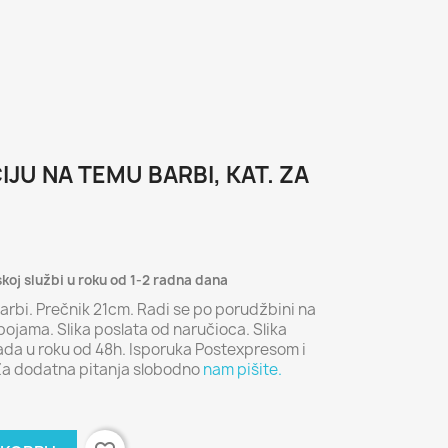
IJU NA TEMU BARBI, KAT. ZA
skoj službi u roku od 1-2 radna dana
arbi. Prečnik 21cm. Radi se po porudžbini na
ojama. Slika poslata od naručioca. Slika
ada u roku od 48h. Isporuka Postexpresom i
Za dodatna pitanja slobodno
nam pišite.