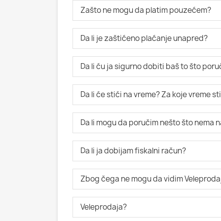
Zašto ne mogu da platim pouzećem?
Da li je zaštićeno plaćanje unapred?
Da li ću ja sigurno dobiti baš to što po
Da li će stići na vreme? Za koje vreme s
Da li mogu da poručim nešto što nema n
Da li ja dobijam fiskalni račun?
Zbog čega ne mogu da vidim Veleproda
Veleprodaja?