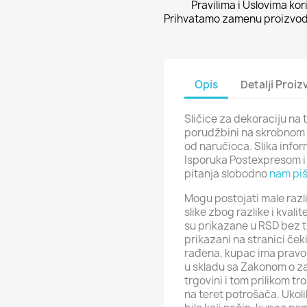
Pravilima i Uslovima kor
Prihvatamo zamenu proizvoda
Opis
Detalji Proi
Sličice za dekoraciju na 
porudžbini na skrobnom p
od naručioca. Slika info
Isporuka Postexpresom i
pitanja slobodno
nam piš
Mogu postojati male razli
slike zbog razlike i kval
su prikazane u RSD bez t
prikazani na stranici ček
rađena, kupac ima pravo 
u skladu sa Zakonom o za
trgovini i tom prilikom t
na teret potrošača. Ukol