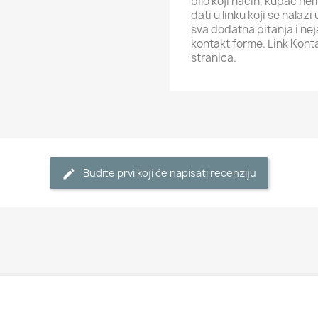
bilo koji način, kupac ne
dati u linku koji se nalaz
sva dodatna pitanja i ne
kontakt forme. Link Kont
stranica.
Budite prvi koji će napisati recenziju