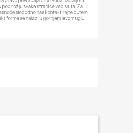
ma pravo povraćaja proizvoda. Detalji su
i u podnožju svake stranice veb sajta. Za
jasnoće slobodno nas kontaktirajte putem
akt forme se nalazi u gornjem levom uglu