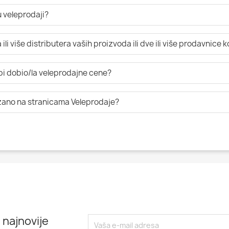
 veleprodaji?
li više distributera vaših proizvoda ili dve ili više prodavnice 
 bi dobio/la veleprodajne cene?
azano na stranicama Veleprodaje?
 najnovije