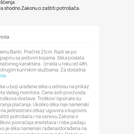
išćenja
 shodno Zakonu o zaštiti potrošača.
zvoda
temu Barbi. Prečnik 21cm. Radi se po
apiru sa jestivim bojama. Slika poslata
rmativnog karaktera. Izrada u roku od 48h.
 drugim kurirskim službama. Za dodatna
ite.
ke u boji urađene slike u odnosu na prikaz
iteta Vašeg monitora. Cene svih proizvoda
roškova dostave. Troškovi isporuke su
iranja plaćanja. Ukoliko slika nije namenski
na jednostrani otkaz ugovora o kupovini,
štiti potrošača i na osnovu Zakona o
roškovi povraćaja sredstava i robe padaju
iko je slika namenski rađena/dorađena na