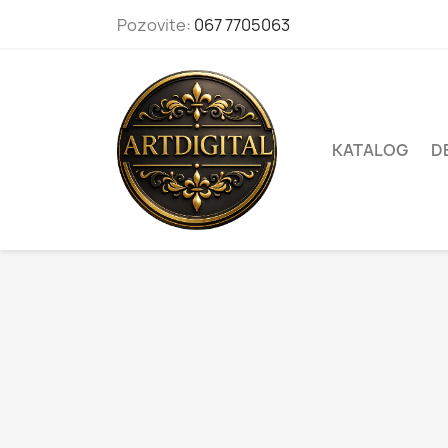
Pozovite:
067 7705063
KATALOG
D