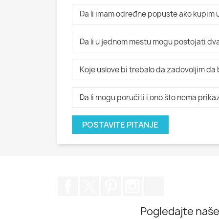
Da li imam određne popuste ako kupim u
Da li u jednom mestu mogu postojati dva i
Koje uslove bi trebalo da zadovoljim da
Da li mogu poručiti i ono što nema prik
POSTAVITE PITANJE
Facebook
Twitter
Pinterest
Instagram
TikTok
Pogledajte naše