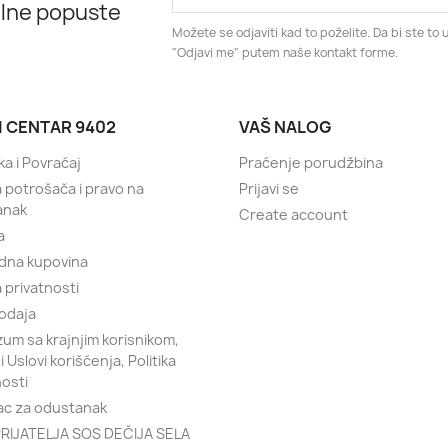
alne popuste
Možete se odjaviti kad to poželite. Da bi ste to u
"Odjavi me" putem naše kontakt forme.
I CENTAR 9402
VAŠ NALOG
ka i Povraćaj
Praćenje porudžbina
a potrošača i pravo na
Prijavi se
anak
Create account
a
dna kupovina
a privatnosti
odaja
um sa krajnjim korisnikom,
 i Uslovi korišćenja, Politika
nosti
c za odustanak
RIJATELJA SOS DEČIJA SELA