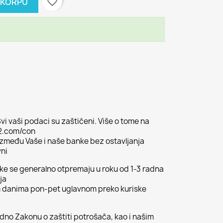
favorite_border
 KORPU
vi vaši podaci su zaštićeni. Više o tome na
02.com/con
 između Vaše i naše banke bez ostavljanja
vni
ljke se generalno otpremaju u roku od 1-3 radna
ja
m danima pon-pet uglavnom preko kuriske
odno Zakonu o zaštiti potrošača, kao i našim