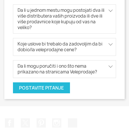
Da li u jednom mestu mogu postojati dva ili
više distributera vaših proizvoda ili dve ili
više prodavnice koje kupuju od vas na
veliko?
Koje uslove bi trebalo da zadovoljim da bi
dobio/la veleprodajne cene?
Da li mogu poručiti i ono što nema
prikazano na stranicama Veleprodaje?
POSTAVITE PITANJE
Facebook
Twitter
Pinterest
Instagram
TikTok