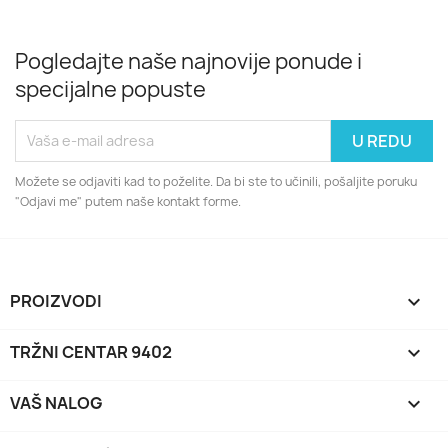
Pogledajte naše najnovije ponude i
specijalne popuste
Možete se odjaviti kad to poželite. Da bi ste to učinili, pošaljite poruku
"Odjavi me" putem naše kontakt forme.
PROIZVODI

TRŽNI CENTAR 9402

VAŠ NALOG
