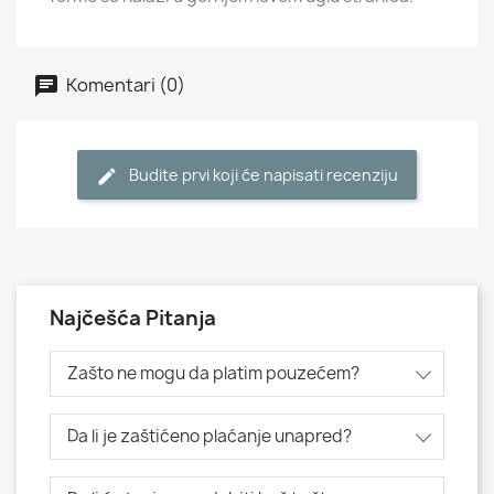
Komentari (0)
Budite prvi koji će napisati recenziju
Najčešća Pitanja
Zašto ne mogu da platim pouzećem?
Da li je zaštićeno plaćanje unapred?