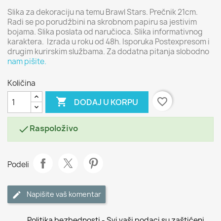
Slika za dekoraciju na temu Brawl Stars. Prečnik 21cm.
Radi se po porudžbini na skrobnom papiru sa jestivim
bojama. Slika poslata od naručioca. Slika informativnog
karaktera. Izrada u roku od 48h. Isporuka Postexpresom i
drugim kurirskim službama. Za dodatna pitanja slobodno
nam pišite.
Količina

favorite_border
DODAJ U KORPU
Raspoloživo

Podeli
Napišite vaš komentar
Politika bezbednosti - Svi vaši podaci su zaštićeni.