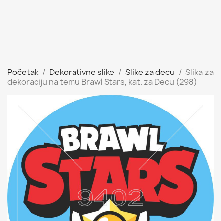
Početak
Dekorativne slike
Slike za decu
Slika za
dekoraciju na temu Brawl Stars, kat. za Decu (298)