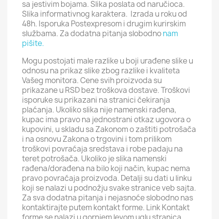
sa jestivim bojama. Slika poslata od naručioca.
Slika informativnog karaktera. Izrada u roku od
48h. Isporuka Postexpresom i drugim kurirskim
službama. Za dodatna pitanja slobodno
nam
pišite.
Mogu postojati male razlike u boji urađene slike u
odnosu na prikaz slike zbog razlike i kvaliteta
Vašeg monitora. Cene svih proizvoda su
prikazane u RSD bez troškova dostave. Troškovi
isporuke su prikazani na stranici čekiranja
plaćanja. Ukoliko slika nije namenski rađena,
kupac ima pravo na jednostrani otkaz ugovora o
kupovini, u skladu sa Zakonom o zaštiti potrošača
i na osnovu Zakona o trgovini i tom prilikom
troškovi povraćaja sredstava i robe padaju na
teret potrošača. Ukoliko je slika namenski
rađena/dorađena na bilo koji način, kupac nema
pravo povraćaja proizvoda. Detalji su dati u linku
koji se nalazi u podnožju svake stranice veb sajta.
Za sva dodatna pitanja i nejasnoće slobodno nas
kontaktirajte putem kontakt forme. Link Kontakt
forme se nalazi u gornjem levom uglu stranica.