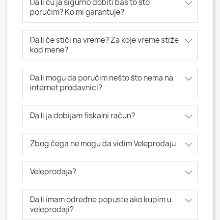
Da li ću ja sigurno dobiti baš to što
poručim? Ko mi garantuje?
Da li će stići na vreme? Za koje vreme stiže
kod mene?
Da li mogu da poručim nešto što nema na
internet prodavnici?
Da li ja dobijam fiskalni račun?
Zbog čega ne mogu da vidim Veleprodaju
Veleprodaja?
Da li imam određne popuste ako kupim u
veleprodaji?