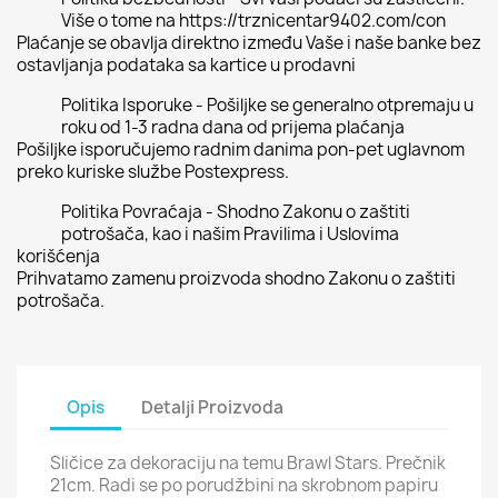
Više o tome na https://trznicentar9402.com/con
Plaćanje se obavlja direktno između Vaše i naše banke bez
ostavljanja podataka sa kartice u prodavni
Politika Isporuke - Pošiljke se generalno otpremaju u
roku od 1-3 radna dana od prijema plaćanja
Pošiljke isporučujemo radnim danima pon-pet uglavnom
preko kuriske službe Postexpress.
Politika Povraćaja - Shodno Zakonu o zaštiti
potrošača, kao i našim Pravilima i Uslovima
korišćenja
Prihvatamo zamenu proizvoda shodno Zakonu o zaštiti
potrošača.
Opis
Detalji Proizvoda
Sličice za dekoraciju na temu Brawl Stars. Prečnik
21cm. Radi se po porudžbini na skrobnom papiru