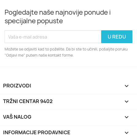
Pogledajte naše najnovije ponude i
specijalne popuste
Možete se odjaviti kad to poželite. Da bi ste to učinili, pošaljite poruku
"Odjavi me" putem naše kontakt forme.
PROIZVODI

TRŽNI CENTAR 9402

VAŠ NALOG

INFORMACIJE PRODAVNICE
keyboard_arrow_down