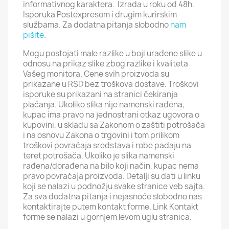
informativnog karaktera. Izrada u roku od 48h.
Isporuka Postexpresom i drugim kurirskim
službama. Za dodatna pitanja slobodno
nam
pišite.
Mogu postojati male razlike u boji urađene slike u
odnosu na prikaz slike zbog razlike i kvaliteta
Vašeg monitora. Cene svih proizvoda su
prikazane u RSD bez troškova dostave. Troškovi
isporuke su prikazani na stranici čekiranja
plaćanja. Ukoliko slika nije namenski rađena,
kupac ima pravo na jednostrani otkaz ugovora o
kupovini, u skladu sa Zakonom o zaštiti potrošača
i na osnovu Zakona o trgovini i tom prilikom
troškovi povraćaja sredstava i robe padaju na
teret potrošača. Ukoliko je slika namenski
rađena/dorađena na bilo koji način, kupac nema
pravo povraćaja proizvoda. Detalji su dati u linku
koji se nalazi u podnožju svake stranice veb sajta.
Za sva dodatna pitanja i nejasnoće slobodno nas
kontaktirajte putem kontakt forme. Link Kontakt
forme se nalazi u gornjem levom uglu stranica.