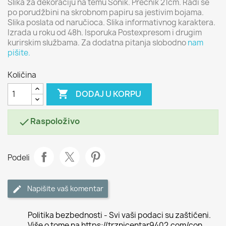
Slika za dekoraciju na temu Sonik. Prečnik 21cm. Radi se
po porudžbini na skrobnom papiru sa jestivim bojama.
Slika poslata od naručioca. Slika informativnog karaktera.
Izrada u roku od 48h. Isporuka Postexpresom i drugim
kurirskim službama. Za dodatna pitanja slobodno
nam
pišite.
Količina

DODAJ U KORPU
Raspoloživo

Podeli
Napišite vaš komentar
Politika bezbednosti - Svi vaši podaci su zaštićeni.
Više o tome na https://trznicentar9402.com/con