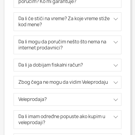
poručim? Ko mi garantuje?
Da li će stići na vreme? Za koje vreme stiže
kod mene?
Da li mogu da poručim nešto što nema na
internet prodavnici?
Da li ja dobijam fiskalni račun?
Zbog čega ne mogu da vidim Veleprodaju
Veleprodaja?
Da li imam određne popuste ako kupim u
veleprodaji?