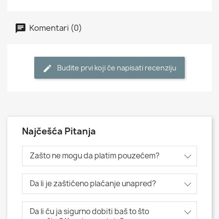
Komentari (0)
Budite prvi koji će napisati recenziju
Najčešća Pitanja
Zašto ne mogu da platim pouzećem?
Da li je zaštićeno plaćanje unapred?
Da li ću ja sigurno dobiti baš to što