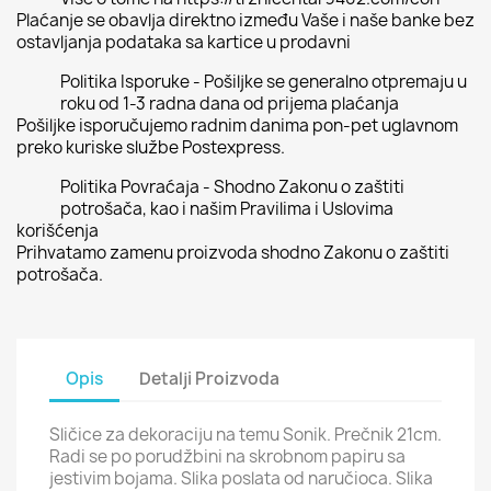
Plaćanje se obavlja direktno između Vaše i naše banke bez
ostavljanja podataka sa kartice u prodavni
Politika Isporuke - Pošiljke se generalno otpremaju u
roku od 1-3 radna dana od prijema plaćanja
Pošiljke isporučujemo radnim danima pon-pet uglavnom
preko kuriske službe Postexpress.
Politika Povraćaja - Shodno Zakonu o zaštiti
potrošača, kao i našim Pravilima i Uslovima
korišćenja
Prihvatamo zamenu proizvoda shodno Zakonu o zaštiti
potrošača.
Opis
Detalji Proizvoda
Sličice za dekoraciju na temu Sonik. Prečnik 21cm.
Radi se po porudžbini na skrobnom papiru sa
jestivim bojama. Slika poslata od naručioca. Slika