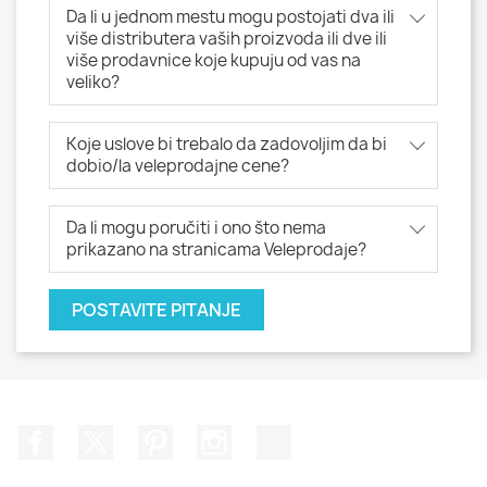
Da li u jednom mestu mogu postojati dva ili
više distributera vaših proizvoda ili dve ili
više prodavnice koje kupuju od vas na
veliko?
Koje uslove bi trebalo da zadovoljim da bi
dobio/la veleprodajne cene?
Da li mogu poručiti i ono što nema
prikazano na stranicama Veleprodaje?
POSTAVITE PITANJE
Facebook
Twitter
Pinterest
Instagram
TikTok