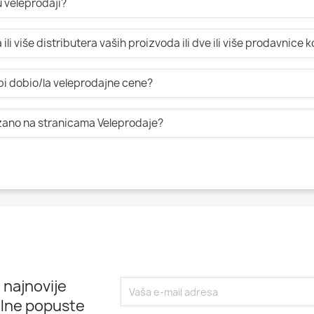
 veleprodaji?
li više distributera vaših proizvoda ili dve ili više prodavnice 
 bi dobio/la veleprodajne cene?
azano na stranicama Veleprodaje?
 najnovije
alne popuste