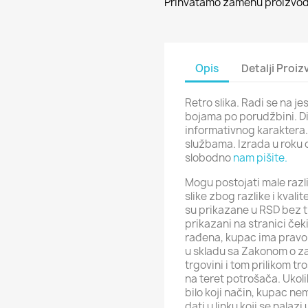
Prihvatamo zamenu proizvoda
Opis
Detalji Proi
Retro slika. Radi se na j
bojama po porudžbini. Di
informativnog karaktera
službama. Izrada u roku 
slobodno
nam pišite.
Mogu postojati male razli
slike zbog razlike i kval
su prikazane u RSD bez t
prikazani na stranici ček
rađena, kupac ima pravo 
u skladu sa Zakonom o za
trgovini i tom prilikom t
na teret potrošača. Ukol
bilo koji način, kupac ne
dati u linku koji se nalaz