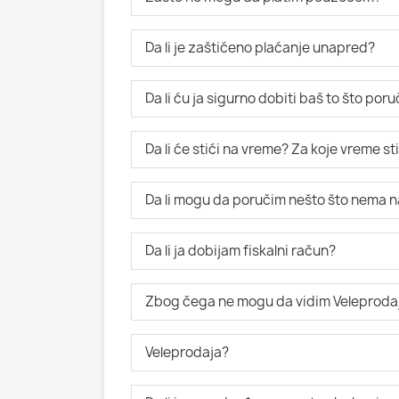
Da li je zaštićeno plaćanje unapred?
Da li ću ja sigurno dobiti baš to što po
Da li će stići na vreme? Za koje vreme s
Da li mogu da poručim nešto što nema n
Da li ja dobijam fiskalni račun?
Zbog čega ne mogu da vidim Veleproda
Veleprodaja?