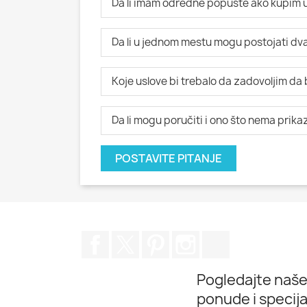
Da li imam određne popuste ako kupim u
Da li u jednom mestu mogu postojati dva i
Koje uslove bi trebalo da zadovoljim da
Da li mogu poručiti i ono što nema prik
POSTAVITE PITANJE
Facebook
Twitter
Pinterest
Instagram
TikTok
Pogledajte naše
ponude i specij