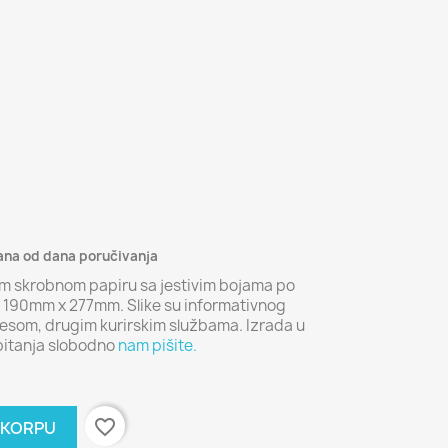
dana od dana poručivanja
vom skrobnom papiru sa jestivim bojama po
je 190mm x 277mm. Slike su informativnog
esom, drugim kurirskim službama. Izrada u
pitanja slobodno
nam pišite.
favorite_border
 KORPU