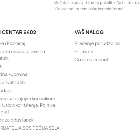
Možete se odjaviti kad to poželite. Da bi ste to u
"Odjavi me" putem naše kontakt forme.
I CENTAR 9402
VAŠ NALOG
ka i Povraćaj
Praćenje porudžbina
a potrošača i pravo na
Prijavi se
anak
Create account
a
dna kupovina
a privatnosti
odaja
um sa krajnjim korisnikom,
 i Uslovi korišćenja, Politika
nosti
c za odustanak
RIJATELJA SOS DEČIJA SELA