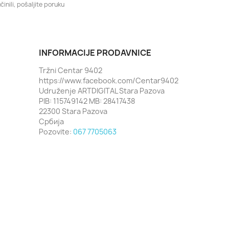
činili, pošaljite poruku
INFORMACIJE PRODAVNICE
Tržni Centar 9402
https://www.facebook.com/Centar9402
Udruženje ARTDIGITAL Stara Pazova
PIB: 115749142 MB: 28417438
22300 Stara Pazova
Србија
Pozovite:
067 7705063