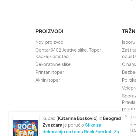
PROIZVODI
TRŽN
Novi proizvodi
Isporu
Centar9402 Jestive slike, Toperi,
Zaštit
Kapkejk omotači
odust
Dekorativne slike
O nam
Printani toperi
Bezbe
Akrilni toperi
Politik
Velepr
Sporaz
Pravila
privat
Obraza
Kupac (
Katarina
Boskovic
) iz
Beograd
KLUB P
Zvezdara
je poručio
Slika za
SRBIJA
dekoraciju na temu Rock Fam kat. Za