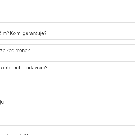
ručim? Ko mi garantuje?
tiže kod mene?
a internet prodavnici?
ju