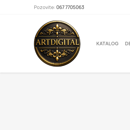
Pozovite:
067 7705063
KATALOG
D