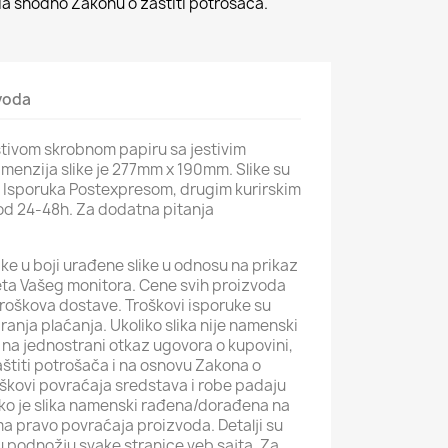
 shodno Zakonu o zaštiti potrošača.
zvoda
estivom skrobnom papiru sa jestivim
menzija slike je 277mm x 190mm. Slike su
. Isporuka Postexpresom, drugim kurirskim
od 24-48h. Za dodatna pitanja
ke u boji urađene slike u odnosu na prikaz
iteta Vašeg monitora. Cene svih proizvoda
roškova dostave. Troškovi isporuke su
iranja plaćanja. Ukoliko slika nije namenski
na jednostrani otkaz ugovora o kupovini,
štiti potrošača i na osnovu Zakona o
roškovi povraćaja sredstava i robe padaju
iko je slika namenski rađena/dorađena na
ma pravo povraćaja proizvoda. Detalji su
i u podnožju svake stranice veb sajta. Za