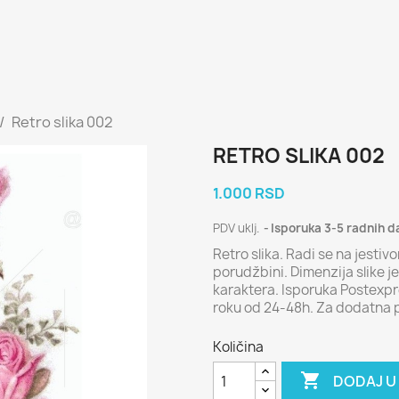
Retro slika 002
RETRO SLIKA 002
1.000 RSD
PDV uklj.
Isporuka 3-5 radnih 
Retro slika. Radi se na jesti
porudžbini. Dimenzija slike 
karaktera. Isporuka Postexpr
roku od 24-48h. Za dodatna 
Količina

DODAJ U