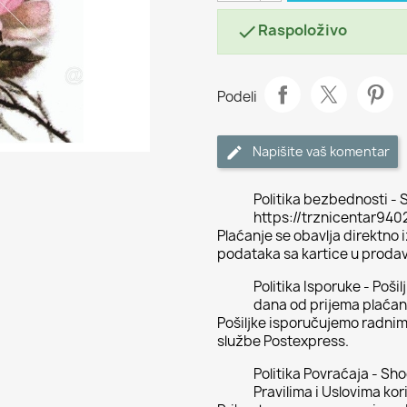
Raspoloživo

Podeli
Napišite vaš komentar
Politika bezbednosti - S
https://trznicentar94
Plaćanje se obavlja direktno
podataka sa kartice u proda
Politika Isporuke - Poši
dana od prijema plaćan
Pošiljke isporučujemo radni
službe Postexpress.
Politika Povraćaja - Sh
Pravilima i Uslovima kor