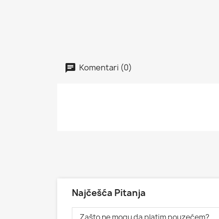
Komentari (0)
Najčešća Pitanja
Zašto ne mogu da platim pouzećem?