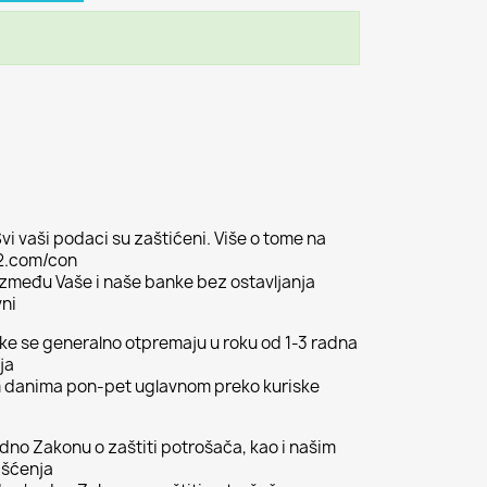
vi vaši podaci su zaštićeni. Više o tome na
02.com/con
 između Vaše i naše banke bez ostavljanja
vni
ljke se generalno otpremaju u roku od 1-3 radna
ja
m danima pon-pet uglavnom preko kuriske
odno Zakonu o zaštiti potrošača, kao i našim
išćenja