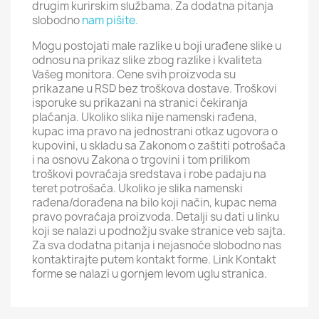
drugim kurirskim službama. Za dodatna pitanja
slobodno
nam pišite.
Mogu postojati male razlike u boji urađene slike u
odnosu na prikaz slike zbog razlike i kvaliteta
Vašeg monitora. Cene svih proizvoda su
prikazane u RSD bez troškova dostave. Troškovi
isporuke su prikazani na stranici čekiranja
plaćanja. Ukoliko slika nije namenski rađena,
kupac ima pravo na jednostrani otkaz ugovora o
kupovini, u skladu sa Zakonom o zaštiti potrošača
i na osnovu Zakona o trgovini i tom prilikom
troškovi povraćaja sredstava i robe padaju na
teret potrošača. Ukoliko je slika namenski
rađena/dorađena na bilo koji način, kupac nema
pravo povraćaja proizvoda. Detalji su dati u linku
koji se nalazi u podnožju svake stranice veb sajta.
Za sva dodatna pitanja i nejasnoće slobodno nas
kontaktirajte putem kontakt forme. Link Kontakt
forme se nalazi u gornjem levom uglu stranica.