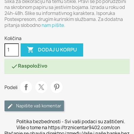
Slika za dekoraciju na temu Štikle. Pravi se po porudžbini
na skrobnom papiru sa jestivim bojama. Izrada u roku od
24h-48h. Slike su informativnog karaktera. Isporuka
Postexpresom, drugim kurirskim službama. Za dodatna
pitanja slobodno
nam pišite.
Količina

DODAJ U KORPU
Raspoloživo

Podeli
Napišite vaš komentar
Politika bezbednosti - Svi vaši podaci su zaštićeni.
Više o tome na https://trznicentar9402.com/con
Plaćanje se obavlja direktno između Vaše i naše banke bez