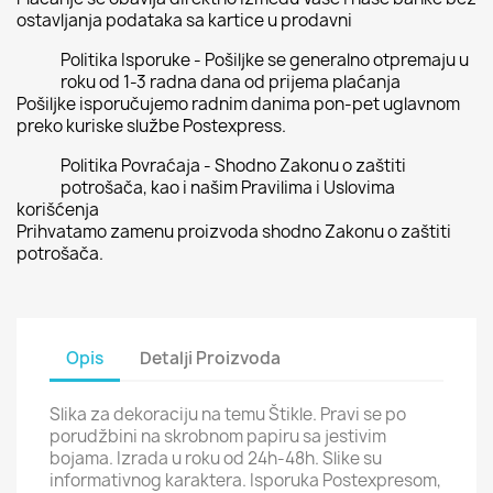
ostavljanja podataka sa kartice u prodavni
Politika Isporuke - Pošiljke se generalno otpremaju u
roku od 1-3 radna dana od prijema plaćanja
Pošiljke isporučujemo radnim danima pon-pet uglavnom
preko kuriske službe Postexpress.
Politika Povraćaja - Shodno Zakonu o zaštiti
potrošača, kao i našim Pravilima i Uslovima
korišćenja
Prihvatamo zamenu proizvoda shodno Zakonu o zaštiti
potrošača.
Opis
Detalji Proizvoda
Slika za dekoraciju na temu Štikle. Pravi se po
porudžbini na skrobnom papiru sa jestivim
bojama. Izrada u roku od 24h-48h. Slike su
informativnog karaktera. Isporuka Postexpresom,