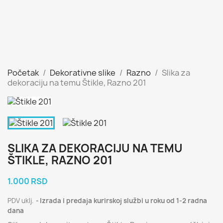
Početak
Dekorativne slike
Razno
Slika za
dekoraciju na temu Štikle, Razno 201
SLIKA ZA DEKORACIJU NA TEMU
ŠTIKLE, RAZNO 201
1.000 RSD
PDV uklj.
Izrada i predaja kurirskoj službi u roku od 1-2 radna
dana