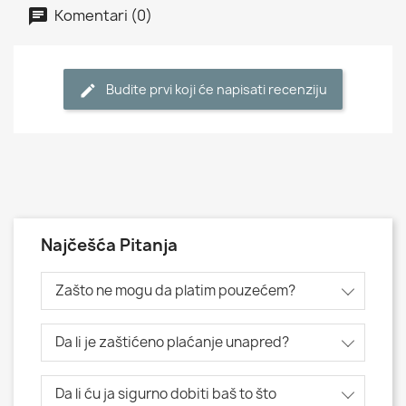
Komentari (0)
Budite prvi koji će napisati recenziju
Najčešća Pitanja
Zašto ne mogu da platim pouzećem?
Da li je zaštićeno plaćanje unapred?
Da li ću ja sigurno dobiti baš to što