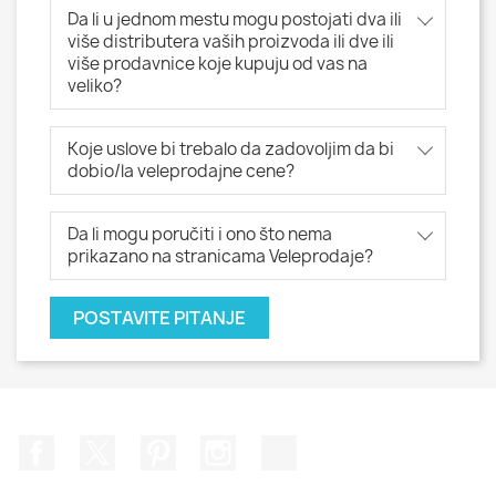
Da li u jednom mestu mogu postojati dva ili
više distributera vaših proizvoda ili dve ili
više prodavnice koje kupuju od vas na
veliko?
Koje uslove bi trebalo da zadovoljim da bi
dobio/la veleprodajne cene?
Da li mogu poručiti i ono što nema
prikazano na stranicama Veleprodaje?
POSTAVITE PITANJE
Facebook
Twitter
Pinterest
Instagram
TikTok