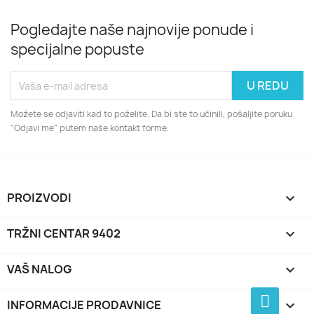
Pogledajte naše najnovije ponude i
specijalne popuste
Možete se odjaviti kad to poželite. Da bi ste to učinili, pošaljite poruku
"Odjavi me" putem naše kontakt forme.
PROIZVODI

TRŽNI CENTAR 9402

VAŠ NALOG

INFORMACIJE PRODAVNICE
keyboard_arrow_down