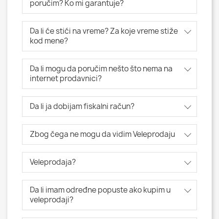
poručim? Ko mi garantuje?
Da li će stići na vreme? Za koje vreme stiže
kod mene?
Da li mogu da poručim nešto što nema na
internet prodavnici?
Da li ja dobijam fiskalni račun?
Zbog čega ne mogu da vidim Veleprodaju
Veleprodaja?
Da li imam određne popuste ako kupim u
veleprodaji?