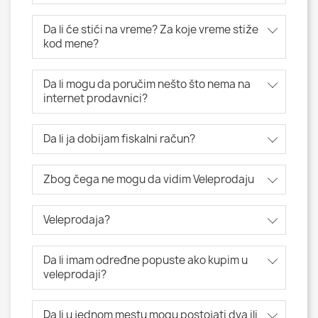
Da li će stići na vreme? Za koje vreme stiže
kod mene?
Da li mogu da poručim nešto što nema na
internet prodavnici?
Da li ja dobijam fiskalni račun?
Zbog čega ne mogu da vidim Veleprodaju
Veleprodaja?
Da li imam određne popuste ako kupim u
veleprodaji?
Da li u jednom mestu mogu postojati dva ili