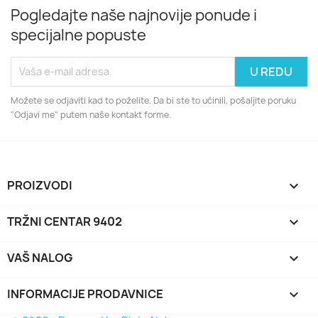
Pogledajte naše najnovije ponude i
specijalne popuste
Možete se odjaviti kad to poželite. Da bi ste to učinili, pošaljite poruku
"Odjavi me" putem naše kontakt forme.
PROIZVODI

TRŽNI CENTAR 9402

VAŠ NALOG

INFORMACIJE PRODAVNICE
keyboard_arrow_down