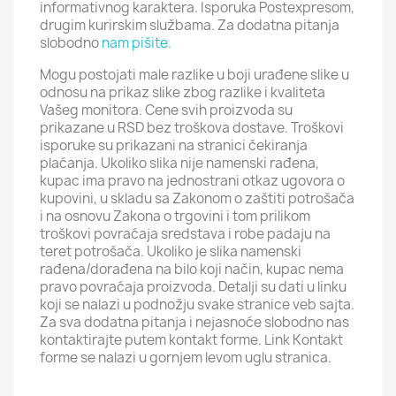
informativnog karaktera. Isporuka Postexpresom,
drugim kurirskim službama. Za dodatna pitanja
slobodno
nam pišite.
Mogu postojati male razlike u boji urađene slike u
odnosu na prikaz slike zbog razlike i kvaliteta
Vašeg monitora. Cene svih proizvoda su
prikazane u RSD bez troškova dostave. Troškovi
isporuke su prikazani na stranici čekiranja
plaćanja. Ukoliko slika nije namenski rađena,
kupac ima pravo na jednostrani otkaz ugovora o
kupovini, u skladu sa Zakonom o zaštiti potrošača
i na osnovu Zakona o trgovini i tom prilikom
troškovi povraćaja sredstava i robe padaju na
teret potrošača. Ukoliko je slika namenski
rađena/dorađena na bilo koji način, kupac nema
pravo povraćaja proizvoda. Detalji su dati u linku
koji se nalazi u podnožju svake stranice veb sajta.
Za sva dodatna pitanja i nejasnoće slobodno nas
kontaktirajte putem kontakt forme. Link Kontakt
forme se nalazi u gornjem levom uglu stranica.