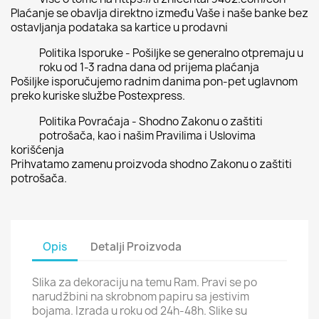
Plaćanje se obavlja direktno između Vaše i naše banke bez
ostavljanja podataka sa kartice u prodavni
Politika Isporuke - Pošiljke se generalno otpremaju u
roku od 1-3 radna dana od prijema plaćanja
Pošiljke isporučujemo radnim danima pon-pet uglavnom
preko kuriske službe Postexpress.
Politika Povraćaja - Shodno Zakonu o zaštiti
potrošača, kao i našim Pravilima i Uslovima
korišćenja
Prihvatamo zamenu proizvoda shodno Zakonu o zaštiti
potrošača.
Opis
Detalji Proizvoda
Slika za dekoraciju na temu Ram. Pravi se po
narudžbini na skrobnom papiru sa jestivim
bojama. Izrada u roku od 24h-48h. Slike su