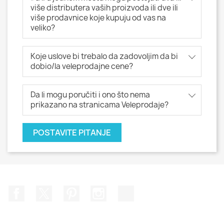
više distributera vaših proizvoda ili dve ili
više prodavnice koje kupuju od vas na
veliko?
Koje uslove bi trebalo da zadovoljim da bi
dobio/la veleprodajne cene?
Da li mogu poručiti i ono što nema
prikazano na stranicama Veleprodaje?
POSTAVITE PITANJE
Facebook
Twitter
Pinterest
Instagram
TikTok