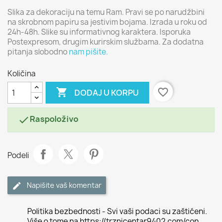
Slika za dekoraciju na temu Ram. Pravi se po narudžbini
na skrobnom papiru sa jestivim bojama. Izrada u roku od
24h-48h. Slike su informativnog karaktera. Isporuka
Postexpresom, drugim kurirskim službama. Za dodatna
pitanja slobodno
nam pišite.
Količina

favorite_border
DODAJ U KORPU
Raspoloživo

Podeli
Napišite vaš komentar
Politika bezbednosti - Svi vaši podaci su zaštićeni.
Više o tome na https://trznicentar9402.com/con