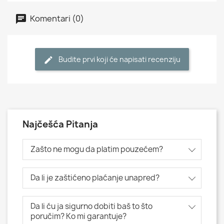
Komentari (0)
Budite prvi koji će napisati recenziju
Najčešća Pitanja
Zašto ne mogu da platim pouzećem?
Da li je zaštićeno plaćanje unapred?
Da li ću ja sigurno dobiti baš to što
poručim? Ko mi garantuje?