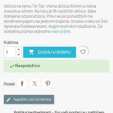
Sličice na temu Tik Tok. Visina sličica 60mm a visina
zvezdica 40mm. Na listu je 16 različitih sličica. Slika
dobijena od poručioca. Pravi se po porudžbini na
skrobnom papiru sa jestivim bojama. Izrada u roku od 24h.
Isporuka Postexpresom, dugim kurirskim službama. Za
dodatna pitanja slobodno
nam pišite.
Količina

favorite_border
DODAJ U KORPU
Raspoloživo

Podeli
Napišite vaš komentar
Politika bezbednosti - Svi vaši podaci su zaštićeni.