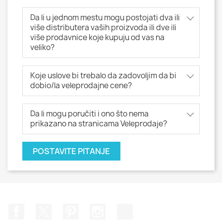
Da li u jednom mestu mogu postojati dva ili
više distributera vaših proizvoda ili dve ili
više prodavnice koje kupuju od vas na
veliko?
Koje uslove bi trebalo da zadovoljim da bi
dobio/la veleprodajne cene?
Da li mogu poručiti i ono što nema
prikazano na stranicama Veleprodaje?
POSTAVITE PITANJE
Facebook
Twitter
Pinterest
Instagram
TikTok