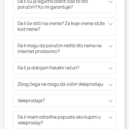
Da li ću ja sigurno dobiti baš to što
poručim? Ko mi garantuje?
Da li će stići na vreme? Za koje vreme stiže
kod mene?
Da li mogu da poručim nešto što nema na
internet prodavnici?
Da li ja dobijam fiskalni račun?
Zbog čega ne mogu da vidim Veleprodaju
Veleprodaja?
Da li imam određne popuste ako kupim u
veleprodaji?