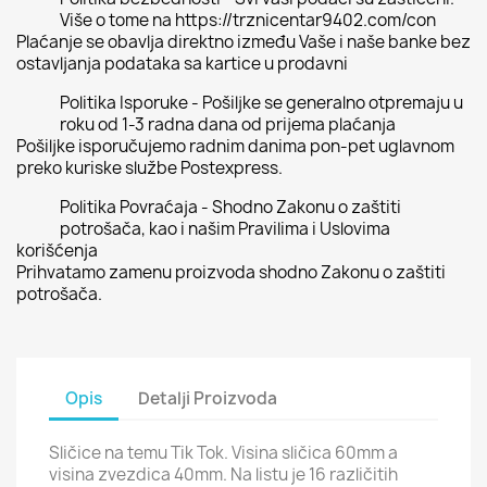
Više o tome na https://trznicentar9402.com/con
Plaćanje se obavlja direktno između Vaše i naše banke bez
ostavljanja podataka sa kartice u prodavni
Politika Isporuke - Pošiljke se generalno otpremaju u
roku od 1-3 radna dana od prijema plaćanja
Pošiljke isporučujemo radnim danima pon-pet uglavnom
preko kuriske službe Postexpress.
Politika Povraćaja - Shodno Zakonu o zaštiti
potrošača, kao i našim Pravilima i Uslovima
korišćenja
Prihvatamo zamenu proizvoda shodno Zakonu o zaštiti
potrošača.
Opis
Detalji Proizvoda
Sličice na temu Tik Tok. Visina sličica 60mm a
visina zvezdica 40mm. Na listu je 16 različitih