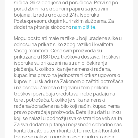
sličica. Slika dobijena od poručioca. Pravi se po
porudžbini na skrobnom papiru sa jestivim
bojama. Izrada u roku od 24h. Isporuka
Postexpresom, dugim kurirskim službama. Za
dodatna pitanja slobodno
nam pišite.
Mogu postojati male razlike u boji urađene slike u
odnosu na prikaz slike zbog razlike i kvaliteta
Vašeg monitora. Cene svih proizvoda su
prikazane u RSD bez troškova dostave. Troškovi
isporuke su prikazani na stranici čekiranja
plaćanja. Ukoliko slika nije namenski rađena,
kupac ima pravo na jednostrani otkaz ugovora o
kupovini, u skladu sa Zakonom o zaštiti potrošača
i na osnovu Zakona o trgovini i tom prilikom
troškovi povraćaja sredstava i robe padaju na
teret potrošača. Ukoliko je slika namenski
rađena/dorađena na bilo koji način, kupac nema
pravo povraćaja proizvoda. Detalji su dati u linku
koji se nalazi u podnožju svake stranice veb sajta.
Za sva dodatna pitanja i nejasnoće slobodno nas
kontaktirajte putem kontakt forme. Link Kontakt
forme se nalazi u gornjem levom uglu stranica.