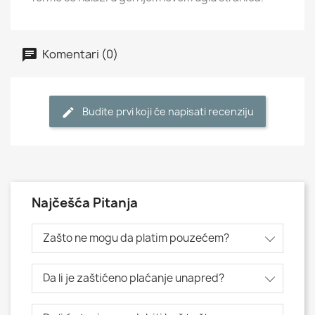
Komentari (0)
Budite prvi koji će napisati recenziju
Najčešća Pitanja
Zašto ne mogu da platim pouzećem?
Da li je zaštićeno plaćanje unapred?