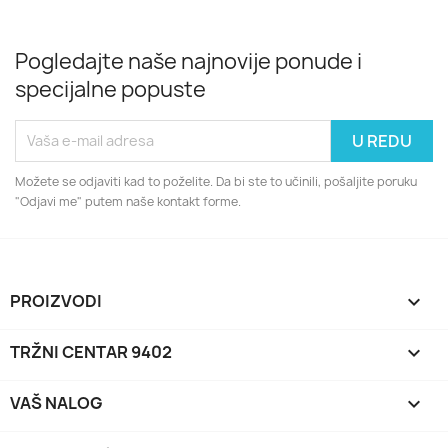
Pogledajte naše najnovije ponude i
specijalne popuste
Možete se odjaviti kad to poželite. Da bi ste to učinili, pošaljite poruku
"Odjavi me" putem naše kontakt forme.
PROIZVODI

TRŽNI CENTAR 9402

VAŠ NALOG
