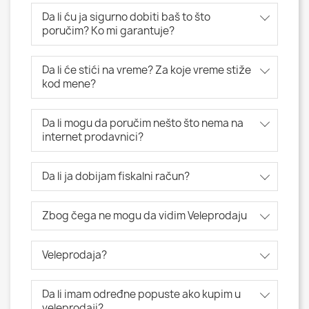
Da li ću ja sigurno dobiti baš to što
poručim? Ko mi garantuje?
Da li će stići na vreme? Za koje vreme stiže
kod mene?
Da li mogu da poručim nešto što nema na
internet prodavnici?
Da li ja dobijam fiskalni račun?
Zbog čega ne mogu da vidim Veleprodaju
Veleprodaja?
Da li imam određne popuste ako kupim u
veleprodaji?