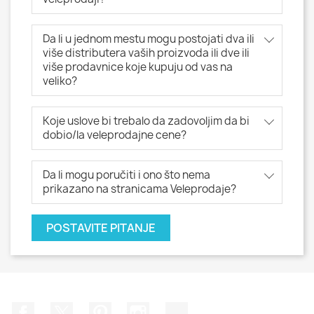
Da li u jednom mestu mogu postojati dva ili
više distributera vaših proizvoda ili dve ili
više prodavnice koje kupuju od vas na
veliko?
Koje uslove bi trebalo da zadovoljim da bi
dobio/la veleprodajne cene?
Da li mogu poručiti i ono što nema
prikazano na stranicama Veleprodaje?
POSTAVITE PITANJE
Facebook
Twitter
Pinterest
Instagram
TikTok