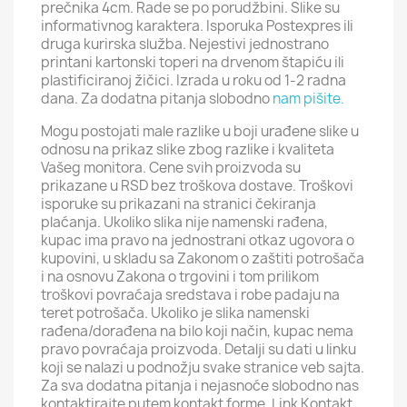
prečnika 4cm. Rade se po porudžbini. Slike su
informativnog karaktera. Isporuka Postexpres ili
druga kurirska služba. Nejestivi jednostrano
printani kartonski toperi na drvenom štapiću ili
plastificiranoj žičici. Izrada u roku od 1-2 radna
dana. Za dodatna pitanja slobodno
nam pišite.
Mogu postojati male razlike u boji urađene slike u
odnosu na prikaz slike zbog razlike i kvaliteta
Vašeg monitora. Cene svih proizvoda su
prikazane u RSD bez troškova dostave. Troškovi
isporuke su prikazani na stranici čekiranja
plaćanja. Ukoliko slika nije namenski rađena,
kupac ima pravo na jednostrani otkaz ugovora o
kupovini, u skladu sa Zakonom o zaštiti potrošača
i na osnovu Zakona o trgovini i tom prilikom
troškovi povraćaja sredstava i robe padaju na
teret potrošača. Ukoliko je slika namenski
rađena/dorađena na bilo koji način, kupac nema
pravo povraćaja proizvoda. Detalji su dati u linku
koji se nalazi u podnožju svake stranice veb sajta.
Za sva dodatna pitanja i nejasnoće slobodno nas
kontaktirajte putem kontakt forme. Link Kontakt