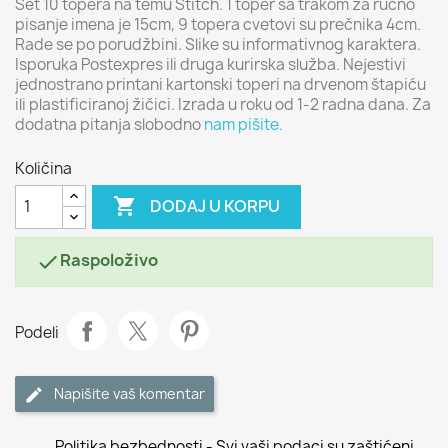
Set 10 topera na temu Stitch. 1 toper sa trakom za ručno
pisanje imena je 15cm, 9 topera cvetovi su prečnika 4cm.
Rade se po porudžbini. Slike su informativnog karaktera.
Isporuka Postexpres ili druga kurirska služba. Nejestivi
jednostrano printani kartonski toperi na drvenom štapiću
ili plastificiranoj žičici. Izrada u roku od 1-2 radna dana. Za
dodatna pitanja slobodno
nam pišite.
Količina

DODAJ U KORPU
Raspoloživo

Podeli
Napišite vaš komentar
Politika bezbednosti - Svi vaši podaci su zaštićeni.