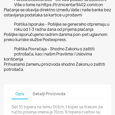
Više o tome na https://trznicentar9402.com/con
Plaćanje se obavlja direktno između Vaše i naše banke bez
ostavljanja podataka sa kartice u prodavni
Politika Isporuke - Pošiljke se generalno otpremaju u
roku od 1-3 radna dana od prijema plaćanja
Pošiljke isporučujemo radnim danima pon-pet uglavnom
preko kuriske službe Postexpress.
Politika Povraćaja - Shodno Zakonu o zaštiti
potrošača, kao i našim Pravilima i Uslovima
korišćenja
Prihvatamo zamenu proizvoda shodno Zakonu o zaštiti
potrošača.
Opis
Detalji Proizvoda
Set 10 topera na temu Stitch. 1 toper sa trakom za
ručno pisanje imena je 15cm, 9 topera cvetovi su