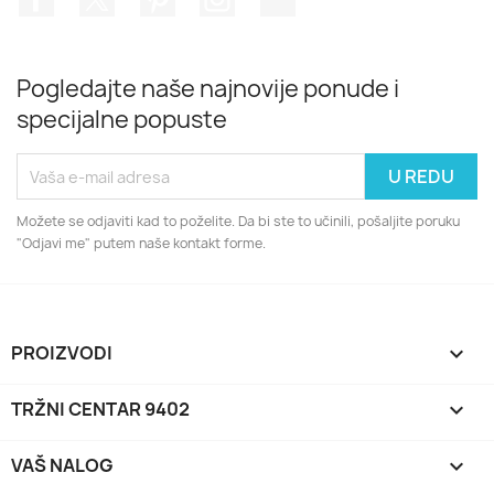
Pogledajte naše najnovije ponude i
specijalne popuste
Možete se odjaviti kad to poželite. Da bi ste to učinili, pošaljite poruku
"Odjavi me" putem naše kontakt forme.
PROIZVODI

TRŽNI CENTAR 9402

VAŠ NALOG
