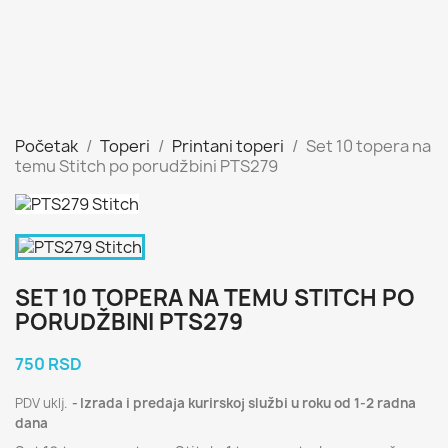
Početak
Toperi
Printani toperi
Set 10 topera na
temu Stitch po porudžbini PTS279
SET 10 TOPERA NA TEMU STITCH PO
PORUDŽBINI PTS279
750 RSD
PDV uklj.
Izrada i predaja kurirskoj službi u roku od 1-2 radna
dana