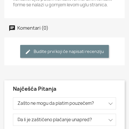
forme se nalazi u gornjem levom uglu stranica.
Komentari (0)
Budite prvi koji će napisati recenziju
Najčešća Pitanja
Zašto ne mogu da platim pouzećem?
Da li je zaštićeno plaćanje unapred?