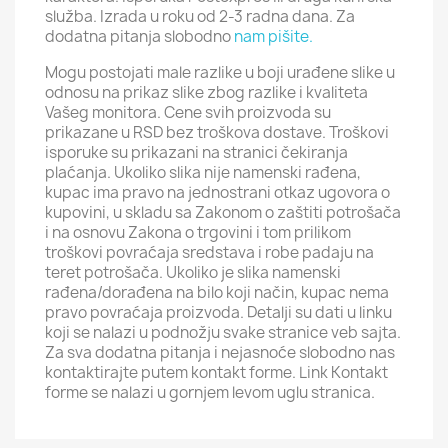
služba. Izrada u roku od 2-3 radna dana. Za
dodatna pitanja slobodno
nam pišite.
Mogu postojati male razlike u boji urađene slike u
odnosu na prikaz slike zbog razlike i kvaliteta
Vašeg monitora. Cene svih proizvoda su
prikazane u RSD bez troškova dostave. Troškovi
isporuke su prikazani na stranici čekiranja
plaćanja. Ukoliko slika nije namenski rađena,
kupac ima pravo na jednostrani otkaz ugovora o
kupovini, u skladu sa Zakonom o zaštiti potrošača
i na osnovu Zakona o trgovini i tom prilikom
troškovi povraćaja sredstava i robe padaju na
teret potrošača. Ukoliko je slika namenski
rađena/dorađena na bilo koji način, kupac nema
pravo povraćaja proizvoda. Detalji su dati u linku
koji se nalazi u podnožju svake stranice veb sajta.
Za sva dodatna pitanja i nejasnoće slobodno nas
kontaktirajte putem kontakt forme. Link Kontakt
forme se nalazi u gornjem levom uglu stranica.