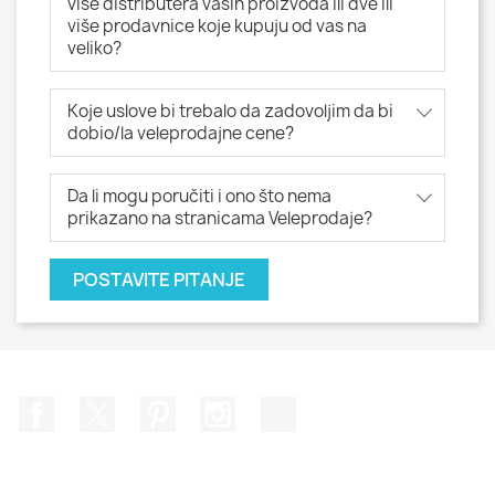
više distributera vaših proizvoda ili dve ili
više prodavnice koje kupuju od vas na
veliko?
Koje uslove bi trebalo da zadovoljim da bi
dobio/la veleprodajne cene?
Da li mogu poručiti i ono što nema
prikazano na stranicama Veleprodaje?
POSTAVITE PITANJE
Facebook
Twitter
Pinterest
Instagram
TikTok