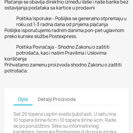
Plaćanje se obavlja direktno između Vaše i naše banke bez
ostavljanja podataka sa kartice u prodavni
Politika Isporuke - Pošiljke se generalno otpremaju u
roku od 1-3 radna dana od prijema plaćanja
Pošiljke isporučujemo radnim danima pon-pet uglavnom
preko kuriske službe Postexpress.
Politika Povraćaja - Shodno Zakonu o zaštiti
potrošača, kao i našim Pravilima i Uslovima
korišćenja
Prihvatamo zamenu proizvoda shodno Zakonu o zaštiti
potrošača.
Opis
Detalji Proizvoda
Set 20 topera Leptiri svetlo ljubičasti. U setu ima
10 topera širine 6cm i 10 topera širine 4cm. Rade
se po porudžbini. Slike su informativnog
karaktera. Isporuka Postexpres ili druga kurirska