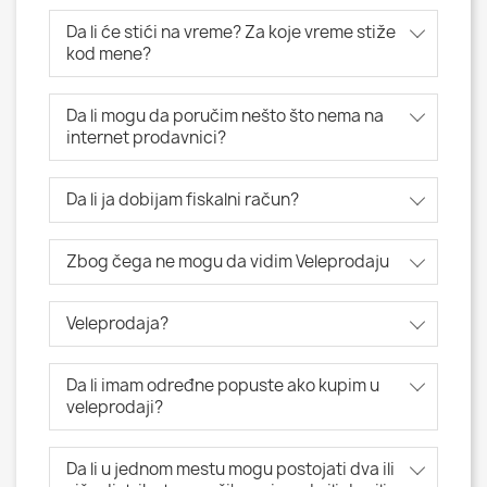
Da li će stići na vreme? Za koje vreme stiže
kod mene?
Da li mogu da poručim nešto što nema na
internet prodavnici?
Da li ja dobijam fiskalni račun?
Zbog čega ne mogu da vidim Veleprodaju
Veleprodaja?
Da li imam određne popuste ako kupim u
veleprodaji?
Da li u jednom mestu mogu postojati dva ili