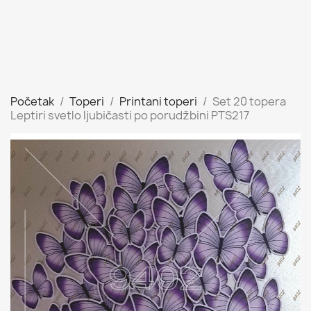
Početak
Toperi
Printani toperi
Set 20 topera
Leptiri svetlo ljubičasti po porudžbini PTS217