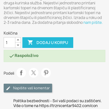
druga kurirska služba. Nejestivi jednostrano printani
kartonski toperi na drvenom štapiću ili plastificiranoj
žičici. Nejestivi jednostrano printani kartonski toperi na
drvenom štapiću ili plastificiranoj žičici. Izrada u roku od
2-3 radna dana. Za dodatna pitanja slobodno
nam pišite.
Količina

DODAJ U KORPU
Raspoloživo

Podeli
Napišite vaš komentar
Politika bezbednosti - Svi vaši podaci su zaštićeni.
Više o tome na https://trznicentar9402.com/con