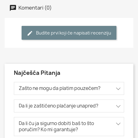
Komentari (0)
Budite prvi koji će napisati recenziju
Najčešća Pitanja
Zašto ne mogu da platim pouzećem?
Da li je zaštićeno plaćanje unapred?
Da li ću ja sigurno dobiti baš to što
poručim? Ko mi garantuje?