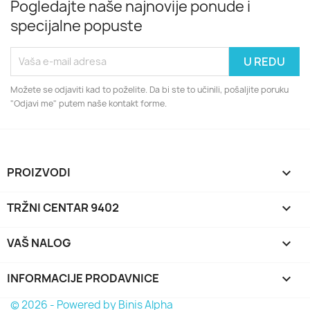
Pogledajte naše najnovije ponude i
specijalne popuste
Možete se odjaviti kad to poželite. Da bi ste to učinili, pošaljite poruku
"Odjavi me" putem naše kontakt forme.
PROIZVODI

TRŽNI CENTAR 9402

VAŠ NALOG

INFORMACIJE PRODAVNICE
keyboard_arrow_down
© 2026 - Powered by Binis Alpha