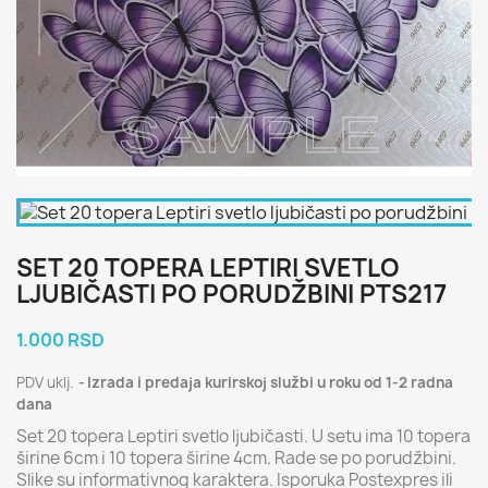
SET 20 TOPERA LEPTIRI SVETLO
LJUBIČASTI PO PORUDŽBINI PTS217
1.000 RSD
PDV uklj.
Izrada i predaja kurirskoj službi u roku od 1-2 radna
dana
Set 20 topera Leptiri svetlo ljubičasti. U setu ima 10 topera
širine 6cm i 10 topera širine 4cm. Rade se po porudžbini.
Slike su informativnog karaktera. Isporuka Postexpres ili