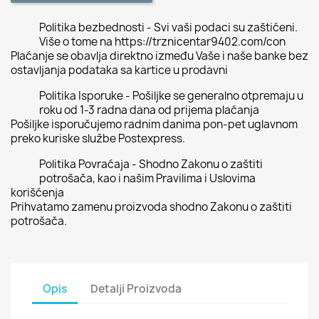
Politika bezbednosti - Svi vaši podaci su zaštićeni.
Više o tome na https://trznicentar9402.com/con
Plaćanje se obavlja direktno između Vaše i naše banke bez
ostavljanja podataka sa kartice u prodavni
Politika Isporuke - Pošiljke se generalno otpremaju u
roku od 1-3 radna dana od prijema plaćanja
Pošiljke isporučujemo radnim danima pon-pet uglavnom
preko kuriske službe Postexpress.
Politika Povraćaja - Shodno Zakonu o zaštiti
potrošača, kao i našim Pravilima i Uslovima
korišćenja
Prihvatamo zamenu proizvoda shodno Zakonu o zaštiti
potrošača.
Opis
Detalji Proizvoda