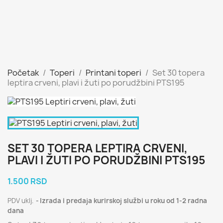
Početak
Toperi
Printani toperi
Set 30 topera
leptira crveni, plavi i žuti po porudžbini PTS195
SET 30 TOPERA LEPTIRA CRVENI,
PLAVI I ŽUTI PO PORUDŽBINI PTS195
1.500 RSD
PDV uklj.
Izrada i predaja kurirskoj službi u roku od 1-2 radna
dana