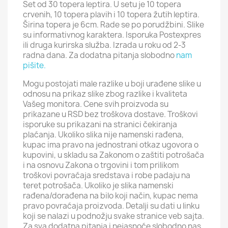
Set od 30 topera leptira. U setu je 10 topera
crvenih, 10 topera plavih i 10 topera žutih leptira.
Širina topera je 6cm. Rade se po porudžbini. Slike
su informativnog karaktera. Isporuka Postexpres
ili druga kurirska služba. Izrada u roku od 2-3
radna dana. Za dodatna pitanja slobodno
nam
pišite.
Mogu postojati male razlike u boji urađene slike u
odnosu na prikaz slike zbog razlike i kvaliteta
Vašeg monitora. Cene svih proizvoda su
prikazane u RSD bez troškova dostave. Troškovi
isporuke su prikazani na stranici čekiranja
plaćanja. Ukoliko slika nije namenski rađena,
kupac ima pravo na jednostrani otkaz ugovora o
kupovini, u skladu sa Zakonom o zaštiti potrošača
i na osnovu Zakona o trgovini i tom prilikom
troškovi povraćaja sredstava i robe padaju na
teret potrošača. Ukoliko je slika namenski
rađena/dorađena na bilo koji način, kupac nema
pravo povraćaja proizvoda. Detalji su dati u linku
koji se nalazi u podnožju svake stranice veb sajta.
Za sva dodatna pitanja i nejasnoće slobodno nas