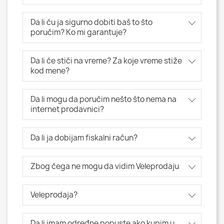
Da li ću ja sigurno dobiti baš to što
poručim? Ko mi garantuje?
Da li će stići na vreme? Za koje vreme stiže
kod mene?
Da li mogu da poručim nešto što nema na
internet prodavnici?
Da li ja dobijam fiskalni račun?
Zbog čega ne mogu da vidim Veleprodaju
Veleprodaja?
Da li imam određne popuste ako kupim u