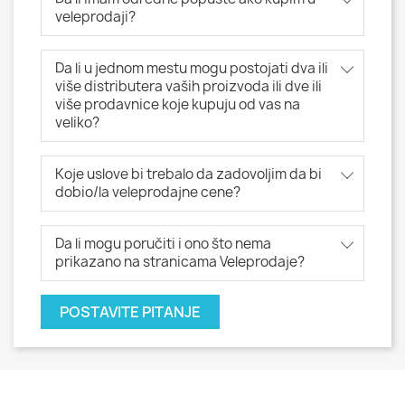
veleprodaji?
Da li u jednom mestu mogu postojati dva ili
više distributera vaših proizvoda ili dve ili
više prodavnice koje kupuju od vas na
veliko?
Koje uslove bi trebalo da zadovoljim da bi
dobio/la veleprodajne cene?
Da li mogu poručiti i ono što nema
prikazano na stranicama Veleprodaje?
POSTAVITE PITANJE