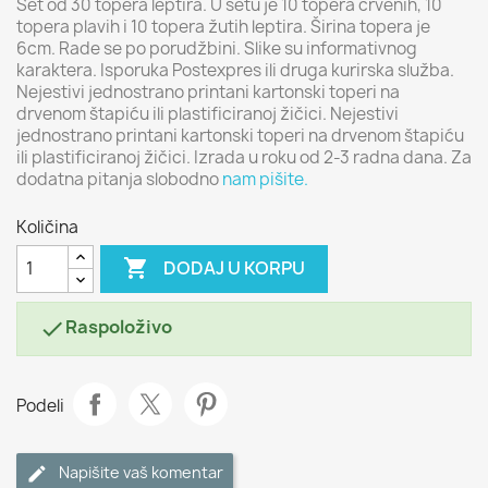
Set od 30 topera leptira. U setu je 10 topera crvenih, 10
topera plavih i 10 topera žutih leptira. Širina topera je
6cm. Rade se po porudžbini. Slike su informativnog
karaktera. Isporuka Postexpres ili druga kurirska služba.
Nejestivi jednostrano printani kartonski toperi na
drvenom štapiću ili plastificiranoj žičici. Nejestivi
jednostrano printani kartonski toperi na drvenom štapiću
ili plastificiranoj žičici. Izrada u roku od 2-3 radna dana. Za
dodatna pitanja slobodno
nam pišite.
Količina

DODAJ U KORPU
Raspoloživo

Podeli
Napišite vaš komentar