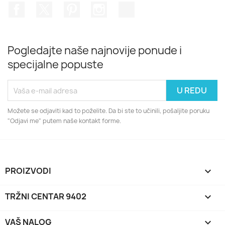
Facebook
Twitter
Pinterest
Instagram
TikTok
Pogledajte naše najnovije ponude i
specijalne popuste
Možete se odjaviti kad to poželite. Da bi ste to učinili, pošaljite poruku
"Odjavi me" putem naše kontakt forme.
PROIZVODI

TRŽNI CENTAR 9402

VAŠ NALOG
