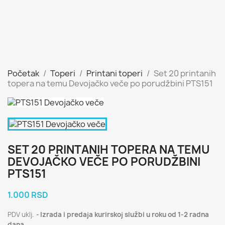
Početak
Toperi
Printani toperi
Set 20 printanih
topera na temu Devojačko veče po porudžbini PTS151
SET 20 PRINTANIH TOPERA NA TEMU
DEVOJAČKO VEČE PO PORUDŽBINI
PTS151
1.000 RSD
PDV uklj.
Izrada i predaja kurirskoj službi u roku od 1-2 radna
dana