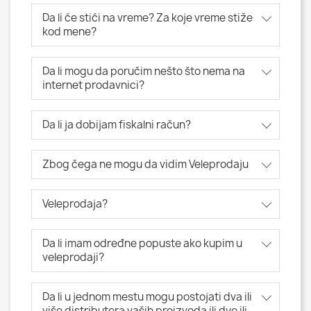
Da li će stići na vreme? Za koje vreme stiže
kod mene?
Da li mogu da poručim nešto što nema na
internet prodavnici?
Da li ja dobijam fiskalni račun?
Zbog čega ne mogu da vidim Veleprodaju
Veleprodaja?
Da li imam određne popuste ako kupim u
veleprodaji?
Da li u jednom mestu mogu postojati dva ili
više distributera vaših proizvoda ili dve ili