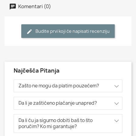
Komentari (0)
Budite prvi koji će napisati recenziju
Najčešća Pitanja
Zašto ne mogu da platim pouzećem?
Da li je zaštićeno plaćanje unapred?
Da li ću ja sigurno dobiti baš to što
poručim? Ko mi garantuje?