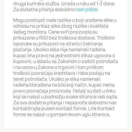
druga kurirska služba. Izrada u roku od 1-3 dana.
Za dodatna pitanja slobodno
nam pišite.
Mogu postojati male razlike u boji urađene slike u
odnosu na prikaz slike zbog razlike i kvaliteta
Vašeg monitora. Cene svih proizvoda su
prikazane u RSD bez troškova dostave. Troškovi
isporuke su prikazani na stranici čekiranja
plaćanja. Ukoliko slika nije namenski rađena,
kupac ima pravo na jednostrani otkaz ugovora o
kupovini, u skladu sa Zakonom o zaštiti potrošača
i na osnovu Zakona o trgovini i tom prilikom
troškovi povraćaja sredstava i robe padaju na
teret potrošača. Ukoliko je slika namenski
rađena/dorađena na bilo koji način, kupac nema
pravo povraćaja proizvoda. Detalji su dati u linku
koji se nalazi u podnožju svake stranice veb sajta.
Za sva dodatna pitanja i nejasnoće slobodno nas
kontaktirajte putem kontakt forme. Link Kontakt
forme se nalazi u gornjem levom uglu stranica.