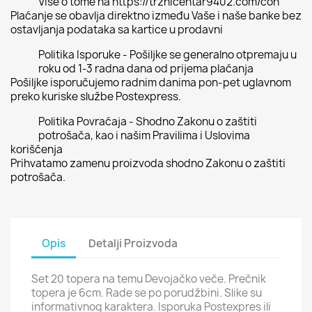
Više o tome na https://trznicentar9402.com/con
Plaćanje se obavlja direktno između Vaše i naše banke bez
ostavljanja podataka sa kartice u prodavni
Politika Isporuke - Pošiljke se generalno otpremaju u
roku od 1-3 radna dana od prijema plaćanja
Pošiljke isporučujemo radnim danima pon-pet uglavnom
preko kuriske službe Postexpress.
Politika Povraćaja - Shodno Zakonu o zaštiti
potrošača, kao i našim Pravilima i Uslovima
korišćenja
Prihvatamo zamenu proizvoda shodno Zakonu o zaštiti
potrošača.
Opis
Detalji Proizvoda
Set 20 topera na temu Devojačko veče. Prečnik
topera je 6cm. Rade se po porudžbini. Slike su
informativnog karaktera. Isporuka Postexpres ili