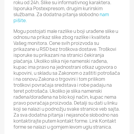
roku od 24h. Slike su informativnog karaktera.
Isporuka Postexpresom, drugim kurirskim
službama. Za dodatna pitanja slobodno
nam
pišite.
Mogu postojati male razlike u boji urađene slike u
odnosu na prikaz slike zbog razlike i kvaliteta
Vašeg monitora. Cene svih proizvoda su
prikazane u RSD bez troškova dostave. Troškovi
isporuke su prikazani na stranici čekiranja
plaćanja. Ukoliko slika nije namenski rađena,
kupac ima pravo na jednostrani otkaz ugovora o
kupovini, u skladu sa Zakonom o zaštiti potrošača
i na osnovu Zakona o trgovini i tom prilikom
troškovi povraćaja sredstava i robe padaju na
teret potrošača. Ukoliko je slika namenski
rađena/dorađena na bilo koji način, kupac nema
pravo povraćaja proizvoda. Detalji su dati u linku
koji se nalazi u podnožju svake stranice veb sajta.
Za sva dodatna pitanja i nejasnoće slobodno nas
kontaktirajte putem kontakt forme. Link Kontakt
forme se nalazi u gornjem levom uglu stranica.