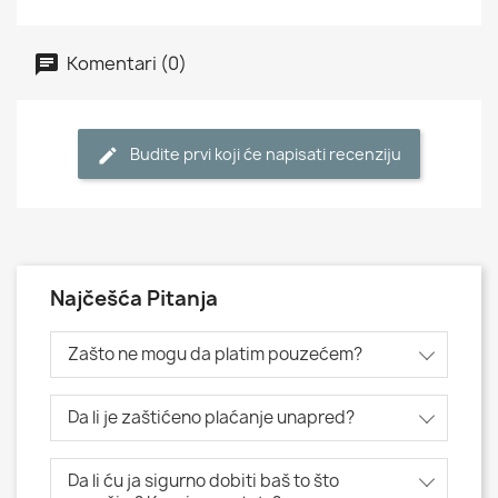
Komentari (0)
Budite prvi koji će napisati recenziju
Najčešća Pitanja
Zašto ne mogu da platim pouzećem?
Da li je zaštićeno plaćanje unapred?
Da li ću ja sigurno dobiti baš to što