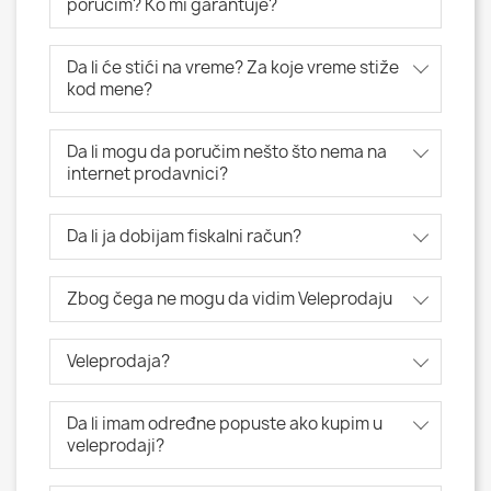
poručim? Ko mi garantuje?
Da li će stići na vreme? Za koje vreme stiže
kod mene?
Da li mogu da poručim nešto što nema na
internet prodavnici?
Da li ja dobijam fiskalni račun?
Zbog čega ne mogu da vidim Veleprodaju
Veleprodaja?
Da li imam određne popuste ako kupim u
veleprodaji?