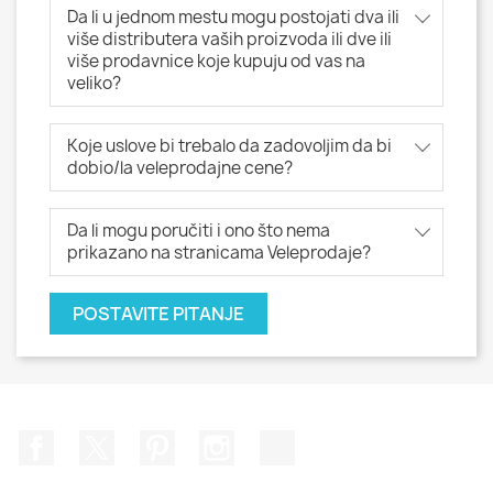
Da li u jednom mestu mogu postojati dva ili
više distributera vaših proizvoda ili dve ili
više prodavnice koje kupuju od vas na
veliko?
Koje uslove bi trebalo da zadovoljim da bi
dobio/la veleprodajne cene?
Da li mogu poručiti i ono što nema
prikazano na stranicama Veleprodaje?
POSTAVITE PITANJE
Facebook
Twitter
Pinterest
Instagram
TikTok