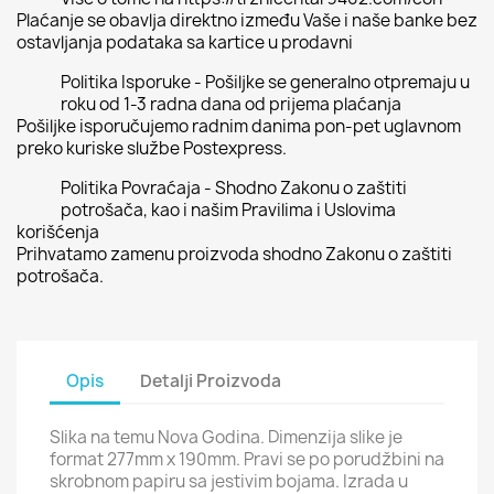
Plaćanje se obavlja direktno između Vaše i naše banke bez
ostavljanja podataka sa kartice u prodavni
Politika Isporuke - Pošiljke se generalno otpremaju u
roku od 1-3 radna dana od prijema plaćanja
Pošiljke isporučujemo radnim danima pon-pet uglavnom
preko kuriske službe Postexpress.
Politika Povraćaja - Shodno Zakonu o zaštiti
potrošača, kao i našim Pravilima i Uslovima
korišćenja
Prihvatamo zamenu proizvoda shodno Zakonu o zaštiti
potrošača.
Opis
Detalji Proizvoda
Slika na temu Nova Godina. Dimenzija slike je
format 277mm x 190mm. Pravi se po porudžbini na
skrobnom papiru sa jestivim bojama. Izrada u