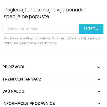
Pogledajte naše najnovije ponude i
specijalne popuste
Možete se odjaviti kad to poželite. Da bi ste to učinili, pošaljite poruku
"Odjavi me" putem naše kontakt forme.
PROIZVODI

TRŽNI CENTAR 9402

VAŠ NALOG

INFORMACIJE PRODAVNICE
keyboard_arrow_down