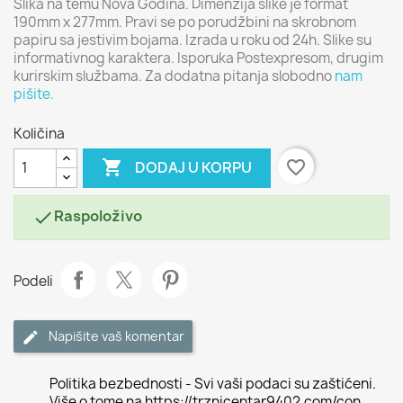
Slika na temu Nova Godina. Dimenzija slike je format
190mm x 277mm. Pravi se po porudžbini na skrobnom
papiru sa jestivim bojama. Izrada u roku od 24h. Slike su
informativnog karaktera. Isporuka Postexpresom, drugim
kurirskim službama. Za dodatna pitanja slobodno
nam
pišite.
Količina

favorite_border
DODAJ U KORPU
Raspoloživo

Podeli
Napišite vaš komentar
Politika bezbednosti - Svi vaši podaci su zaštićeni.
Više o tome na https://trznicentar9402.com/con