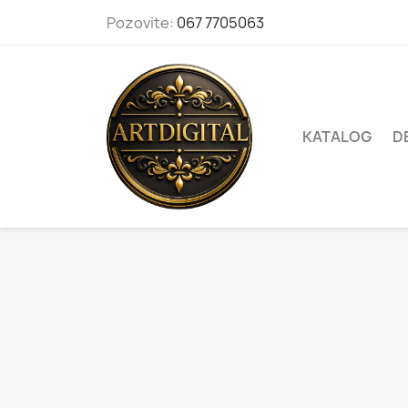
Pozovite:
067 7705063
KATALOG
D