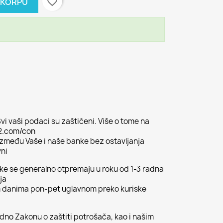
favorite_border
 KORPU
vi vaši podaci su zaštićeni. Više o tome na
02.com/con
 između Vaše i naše banke bez ostavljanja
vni
ljke se generalno otpremaju u roku od 1-3 radna
ja
m danima pon-pet uglavnom preko kuriske
odno Zakonu o zaštiti potrošača, kao i našim