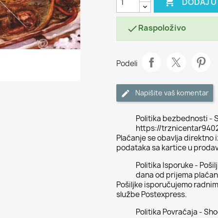

DODAJ U
Raspoloživo

Podeli
Napišite vaš komentar
Politika bezbednosti - S
https://trznicentar94
Plaćanje se obavlja direktno
podataka sa kartice u proda
Politika Isporuke - Poši
dana od prijema plaćan
Pošiljke isporučujemo radni
službe Postexpress.
Politika Povraćaja - Sh