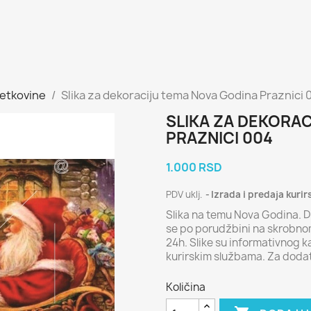
vetkovine
Slika za dekoraciju tema Nova Godina Praznici 
SLIKA ZA DEKORA
PRAZNICI 004
1.000 RSD
PDV uklj.
Izrada i predaja kurir
Slika na temu Nova Godina. D
se po porudžbini na skrobnom
24h. Slike su informativnog 
kurirskim službama. Za doda
Količina