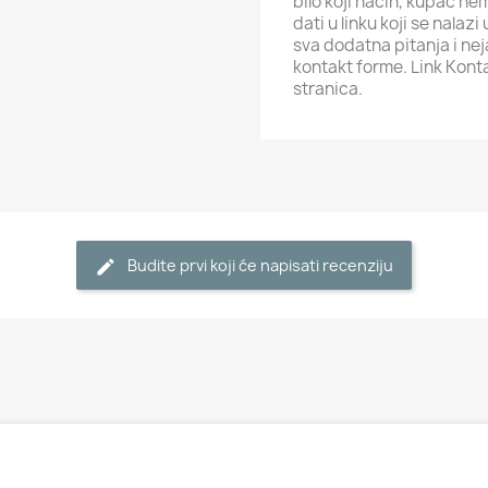
bilo koji način, kupac ne
dati u linku koji se nalaz
sva dodatna pitanja i ne
kontakt forme. Link Kont
stranica.
Budite prvi koji će napisati recenziju