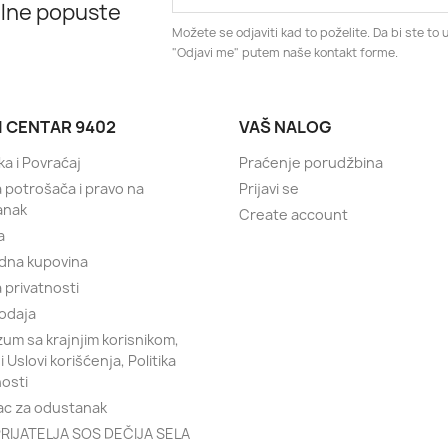
alne popuste
Možete se odjaviti kad to poželite. Da bi ste to u
"Odjavi me" putem naše kontakt forme.
I CENTAR 9402
VAŠ NALOG
ka i Povraćaj
Praćenje porudžbina
a potrošača i pravo na
Prijavi se
anak
Create account
a
dna kupovina
a privatnosti
odaja
um sa krajnjim korisnikom,
 i Uslovi korišćenja, Politika
nosti
c za odustanak
RIJATELJA SOS DEČIJA SELA