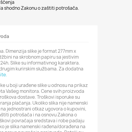
išćenja
 shodno Zakonu o zaštiti potrošača.
zvoda
a. Dimenzija slike je format 277mm x
žbini na skrobnom papiru sa jestivim
24h. Slike su informativnog karaktera.
drugim kurirskim službama. Za dodatna
ite.
ke u boji urađene slike u odnosu na prikaz
iteta Vašeg monitora. Cene svih proizvoda
roškova dostave. Troškovi isporuke su
iranja plaćanja. Ukoliko slika nije namenski
na jednostrani otkaz ugovora o kupovini,
štiti potrošača i na osnovu Zakona o
roškovi povraćaja sredstava i robe padaju
iko je slika namenski rađena/dorađena na