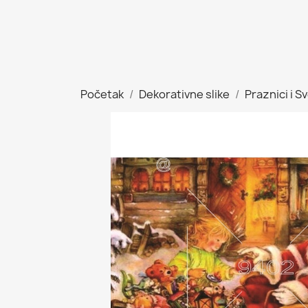
Početak
Dekorativne slike
Praznici i S