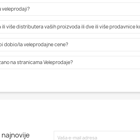
 veleprodaji?
li više distributera vaših proizvoda ili dve ili više prodavnice 
 bi dobio/la veleprodajne cene?
azano na stranicama Veleprodaje?
 najnovije