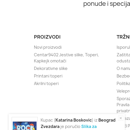
ponude i specij
PROIZVODI
TRŽN
Novi proizvodi
Isporu
Centar9402 Jestive slike, Toperi,
Zaštit
Kapkejk omotači
odust
Dekorativne slike
O nam
Printani toperi
Bezbe
Akrilni toperi
Politik
Velepr
Sporaz
Pravila
privat
Obraza
Kupac (
Katarina
Boskovic
) iz
Beograd
KLUB P
Zvezdara
je poručio
Slika za