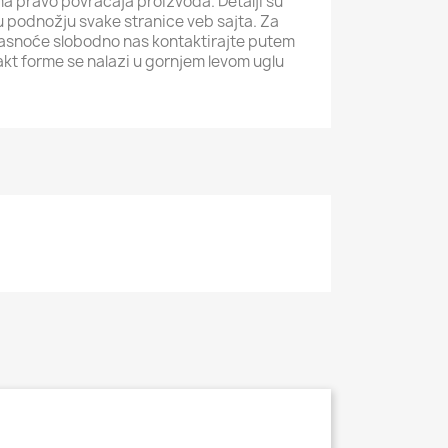
ma pravo povraćaja proizvoda. Detalji su
i u podnožju svake stranice veb sajta. Za
jasnoće slobodno nas kontaktirajte putem
akt forme se nalazi u gornjem levom uglu