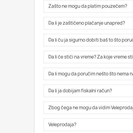
Zašto ne mogu da platim pouzećem?
Da li je zaštićeno plaćanje unapred?
Da li ću ja sigurno dobiti baš to što po
Da li će stići na vreme? Za koje vreme s
Da li mogu da poručim nešto što nema n
Da li ja dobijam fiskalni račun?
Zbog čega ne mogu da vidim Veleproda
Veleprodaja?