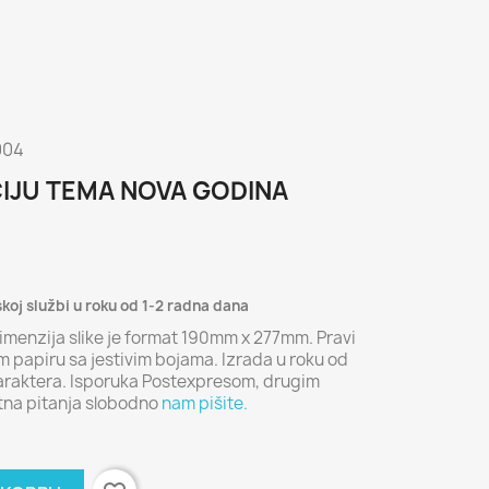
004
CIJU TEMA NOVA GODINA
skoj službi u roku od 1-2 radna dana
imenzija slike je format 190mm x 277mm. Pravi
 papiru sa jestivim bojama. Izrada u roku od
karaktera. Isporuka Postexpresom, drugim
tna pitanja slobodno
nam pišite.