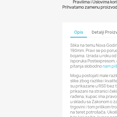
Pravilima i Uslovima kor
Prihvatamo zamenu proizvoda
Opis
Detalji Proi
Slika na temu Nova Godin
190mm. Pravi se po porud
bojama. Izrada u roku od 
Isporuka Postexpresom, 
pitanja slobodno
nam piš
Mogu postojati male razli
slike zbog razlike i kval
su prikazane u RSD bez t
prikazani na stranici ček
rađena, kupac ima pravo 
u skladu sa Zakonom o za
trgovini i tom prilikom t
na teret potrošača. Ukol