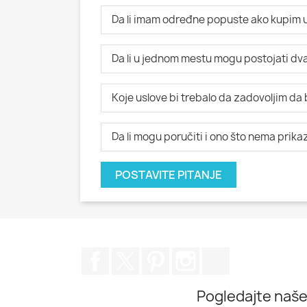
Da li imam određne popuste ako kupim u
Da li u jednom mestu mogu postojati dva i
Koje uslove bi trebalo da zadovoljim da
Da li mogu poručiti i ono što nema prik
POSTAVITE PITANJE
Facebook
Twitter
Pinterest
Instagram
TikTok
Pogledajte naše