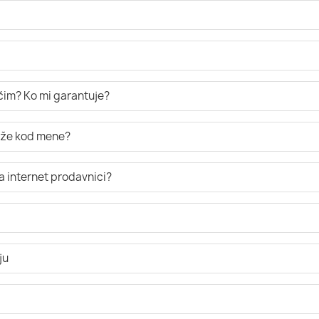
ručim? Ko mi garantuje?
tiže kod mene?
a internet prodavnici?
ju