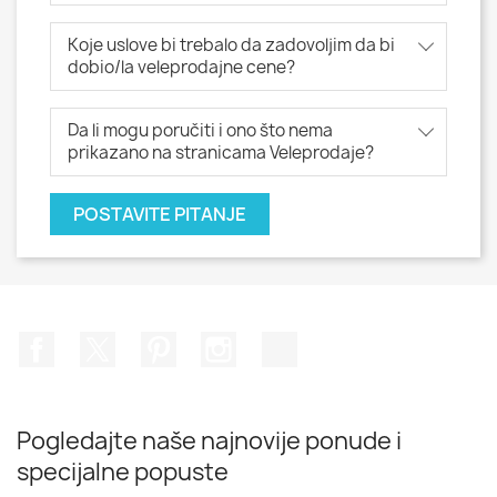
Koje uslove bi trebalo da zadovoljim da bi
dobio/la veleprodajne cene?
Da li mogu poručiti i ono što nema
prikazano na stranicama Veleprodaje?
POSTAVITE PITANJE
Facebook
Twitter
Pinterest
Instagram
TikTok
Pogledajte naše najnovije ponude i
specijalne popuste