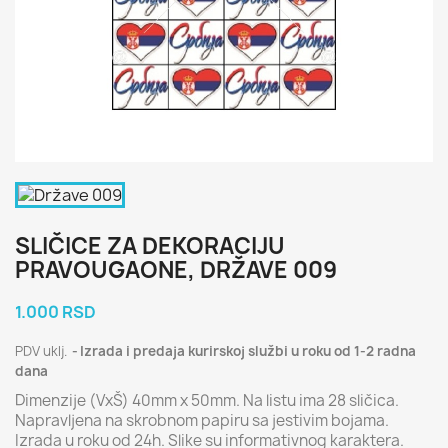
SLIČICE ZA DEKORACIJU
PRAVOUGAONE, DRŽAVE 009
1.000 RSD
PDV uklj.
Izrada i predaja kurirskoj službi u roku od 1-2 radna
dana
Dimenzije (VxŠ) 40mm x 50mm. Na listu ima 28 sličica.
Napravljena na skrobnom papiru sa jestivim bojama.
Izrada u roku od 24h. Slike su informativnog karaktera.