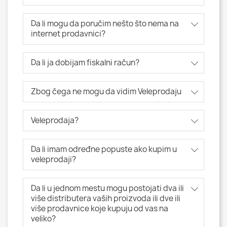
Da li mogu da poručim nešto što nema na
internet prodavnici?
Da li ja dobijam fiskalni račun?
Zbog čega ne mogu da vidim Veleprodaju
Veleprodaja?
Da li imam određne popuste ako kupim u
veleprodaji?
Da li u jednom mestu mogu postojati dva ili
više distributera vaših proizvoda ili dve ili
više prodavnice koje kupuju od vas na
veliko?