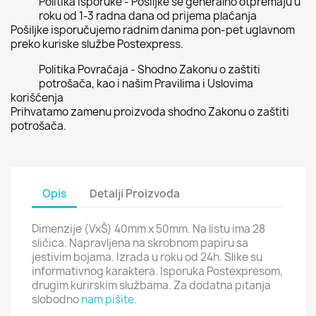
Politika Isporuke - Pošiljke se generalno otpremaju u
roku od 1-3 radna dana od prijema plaćanja
Pošiljke isporučujemo radnim danima pon-pet uglavnom
preko kuriske službe Postexpress.
Politika Povraćaja - Shodno Zakonu o zaštiti
potrošača, kao i našim Pravilima i Uslovima
korišćenja
Prihvatamo zamenu proizvoda shodno Zakonu o zaštiti
potrošača.
Opis
Detalji Proizvoda
Dimenzije (VxŠ) 40mm x 50mm. Na listu ima 28
sličica. Napravljena na skrobnom papiru sa
jestivim bojama. Izrada u roku od 24h. Slike su
informativnog karaktera. Isporuka Postexpresom,
drugim kurirskim službama. Za dodatna pitanja
slobodno
nam pišite.