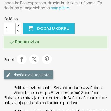
Isporuka Postexpresom, drugim kurirskim službama. Za
dodatna pitanja slobodno
nam pišite.
Količina

DODAJ U KORPU
Raspoloživo

Podeli
Napišite vaš komentar
Politika bezbednosti - Svi vaši podaci su zaštićeni.
Više o tome na https://trznicentar9402.com/con
Plaćanje se obavlja direktno između Vaše i naše banke bez
ostavljanja podataka sa kartice u prodavni