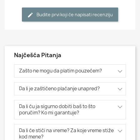
Budite prvi koji će napisati recenziju
Najčešća Pitanja
Zašto ne mogu da platim pouzećem?
Da li je zaštićeno plaćanje unapred?
Da li ću ja sigurno dobiti baš to što
poručim? Ko mi garantuje?
Da li će stići na vreme? Za koje vreme stiže
kod mene?