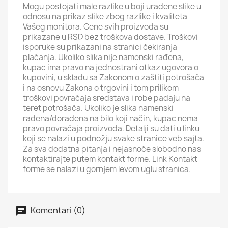
Mogu postojati male razlike u boji urađene slike u
odnosu na prikaz slike zbog razlike i kvaliteta
Vašeg monitora. Cene svih proizvoda su
prikazane u RSD bez troškova dostave. Troškovi
isporuke su prikazani na stranici čekiranja
plaćanja. Ukoliko slika nije namenski rađena,
kupac ima pravo na jednostrani otkaz ugovora o
kupovini, u skladu sa Zakonom o zaštiti potrošača
i na osnovu Zakona o trgovini i tom prilikom
troškovi povraćaja sredstava i robe padaju na
teret potrošača. Ukoliko je slika namenski
rađena/dorađena na bilo koji način, kupac nema
pravo povraćaja proizvoda. Detalji su dati u linku
koji se nalazi u podnožju svake stranice veb sajta.
Za sva dodatna pitanja i nejasnoće slobodno nas
kontaktirajte putem kontakt forme. Link Kontakt
forme se nalazi u gornjem levom uglu stranica.
Komentari (0)