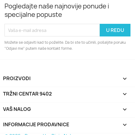
Pogledajte naše najnovije ponude i
specijalne popuste
Možete se odjaviti kad to poželite. Da bi ste to učinili, pošaljite poruku
"Odjavi me" putem naše kontakt forme.
PROIZVODI

TRŽNI CENTAR 9402

VAŠ NALOG

INFORMACIJE PRODAVNICE
keyboard_arrow_down