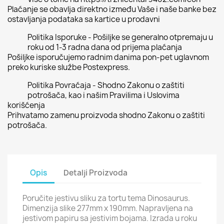
Plaćanje se obavlja direktno između Vaše i naše banke bez
ostavljanja podataka sa kartice u prodavni
Politika Isporuke - Pošiljke se generalno otpremaju u
roku od 1-3 radna dana od prijema plaćanja
Pošiljke isporučujemo radnim danima pon-pet uglavnom
preko kuriske službe Postexpress.
Politika Povraćaja - Shodno Zakonu o zaštiti
potrošača, kao i našim Pravilima i Uslovima
korišćenja
Prihvatamo zamenu proizvoda shodno Zakonu o zaštiti
potrošača.
Opis
Detalji Proizvoda
Poručite jestivu sliku za tortu tema Dinosaurus.
Dimenzija slike 277mm x 190mm. Napravljena na
jestivom papiru sa jestivim bojama. Izrada u roku