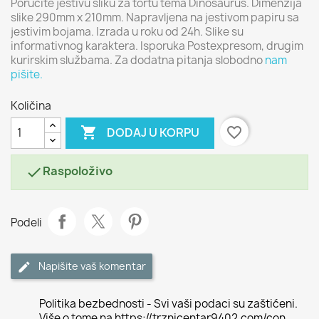
Poručite jestivu sliku za tortu tema Dinosaurus. Dimenzija
slike 290mm x 210mm. Napravljena na jestivom papiru sa
jestivim bojama. Izrada u roku od 24h. Slike su
informativnog karaktera. Isporuka Postexpresom, drugim
kurirskim službama. Za dodatna pitanja slobodno
nam
pišite.
Količina

favorite_border
DODAJ U KORPU
Raspoloživo

Podeli
Napišite vaš komentar
Politika bezbednosti - Svi vaši podaci su zaštićeni.
Više o tome na https://trznicentar9402.com/con