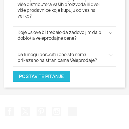
više distributera vaših proizvoda ili dve ili
više prodavnice koje kupuju od vas na
veliko?
Koje uslove bi trebalo da zadovoljim da bi
dobio/la veleprodajne cene?
Da li mogu poručiti i ono što nema
prikazano na stranicama Veleprodaje?
POSTAVITE PITANJE
Facebook
Twitter
Pinterest
Instagram
TikTok