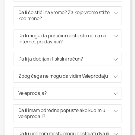
Da li će stići na vreme? Za koje vreme stiže
kod mene?
Da li mogu da poručim nešto što nema na
internet prodavnici?
Da li ja dobijam fiskalni račun?
Zbog čega ne mogu da vidim Veleprodaju
Veleprodaja?
Da li imam određne popuste ako kupim u
veleprodaji?
Da li u jednom mestu mogu postojati dva ili