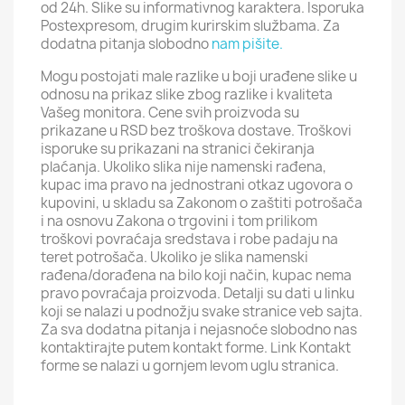
od 24h. Slike su informativnog karaktera. Isporuka
Postexpresom, drugim kurirskim službama. Za
dodatna pitanja slobodno
nam pišite.
Mogu postojati male razlike u boji urađene slike u
odnosu na prikaz slike zbog razlike i kvaliteta
Vašeg monitora. Cene svih proizvoda su
prikazane u RSD bez troškova dostave. Troškovi
isporuke su prikazani na stranici čekiranja
plaćanja. Ukoliko slika nije namenski rađena,
kupac ima pravo na jednostrani otkaz ugovora o
kupovini, u skladu sa Zakonom o zaštiti potrošača
i na osnovu Zakona o trgovini i tom prilikom
troškovi povraćaja sredstava i robe padaju na
teret potrošača. Ukoliko je slika namenski
rađena/dorađena na bilo koji način, kupac nema
pravo povraćaja proizvoda. Detalji su dati u linku
koji se nalazi u podnožju svake stranice veb sajta.
Za sva dodatna pitanja i nejasnoće slobodno nas
kontaktirajte putem kontakt forme. Link Kontakt
forme se nalazi u gornjem levom uglu stranica.