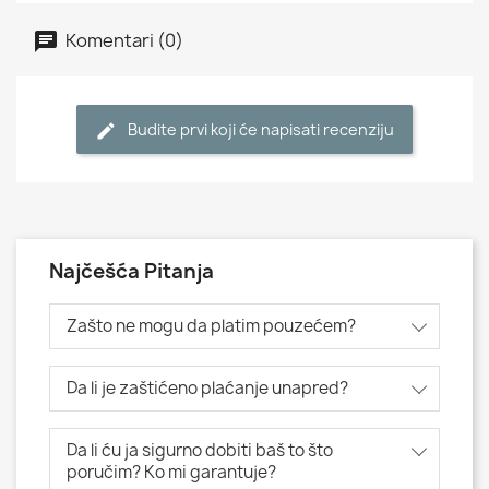
Komentari (0)
Budite prvi koji će napisati recenziju
Najčešća Pitanja
Zašto ne mogu da platim pouzećem?
Da li je zaštićeno plaćanje unapred?
Da li ću ja sigurno dobiti baš to što
poručim? Ko mi garantuje?