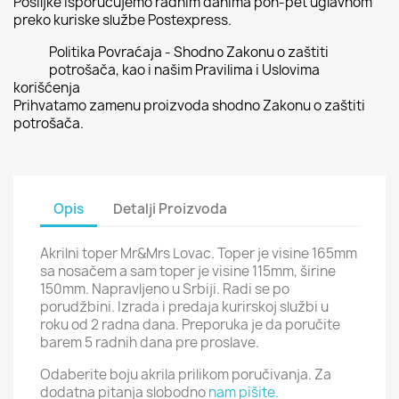
Pošiljke isporučujemo radnim danima pon-pet uglavnom
preko kuriske službe Postexpress.
Politika Povraćaja - Shodno Zakonu o zaštiti
potrošača, kao i našim Pravilima i Uslovima
korišćenja
Prihvatamo zamenu proizvoda shodno Zakonu o zaštiti
potrošača.
Opis
Detalji Proizvoda
Akrilni toper Mr&Mrs Lovac. Toper je visine 165mm
sa nosačem a sam toper je visine 115mm, širine
150mm. Napravljeno u Srbiji. Radi se po
porudžbini. Izrada i predaja kurirskoj službi u
roku od 2 radna dana. Preporuka je da poručite
barem 5 radnih dana pre proslave.
Odaberite boju akrila prilikom poručivanja. Za
dodatna pitanja slobodno
nam pišite.