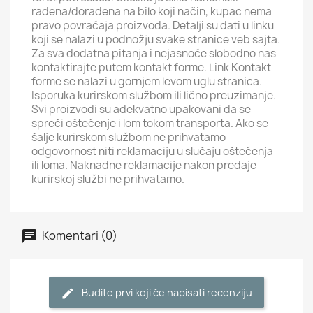
rađena/dorađena na bilo koji način, kupac nema
pravo povraćaja proizvoda. Detalji su dati u linku
koji se nalazi u podnožju svake stranice veb sajta.
Za sva dodatna pitanja i nejasnoće slobodno nas
kontaktirajte putem kontakt forme. Link Kontakt
forme se nalazi u gornjem levom uglu stranica.
Isporuka kurirskom službom ili lično preuzimanje.
Svi proizvodi su adekvatno upakovani da se
spreči oštećenje i lom tokom transporta. Ako se
šalje kurirskom službom ne prihvatamo
odgovornost niti reklamaciju u slučaju oštećenja
ili loma. Naknadne reklamacije nakon predaje
kurirskoj službi ne prihvatamo.
Komentari (0)
Budite prvi koji će napisati recenziju