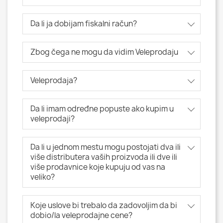
Da li ja dobijam fiskalni račun?
Zbog čega ne mogu da vidim Veleprodaju
Veleprodaja?
Da li imam određne popuste ako kupim u
veleprodaji?
Da li u jednom mestu mogu postojati dva ili
više distributera vaših proizvoda ili dve ili
više prodavnice koje kupuju od vas na
veliko?
Koje uslove bi trebalo da zadovoljim da bi
dobio/la veleprodajne cene?