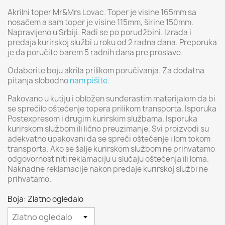
Akrilni toper Mr&Mrs Lovac. Toper je visine 165mm sa
nosačem a sam toper je visine 115mm, širine 150mm.
Napravljeno u Srbiji. Radi se po porudžbini. Izrada i
predaja kurirskoj službi u roku od 2 radna dana. Preporuka
je da poručite barem 5 radnih dana pre proslave.
Odaberite boju akrila prilikom poručivanja. Za dodatna
pitanja slobodno
nam pišite.
Pakovano u kutiju i obložen sunđerastim materijalom da bi
se sprečilo oštećenje topera prilikom transporta. Isporuka
Postexpresom i drugim kurirskim službama. Isporuka
kurirskom službom ili lično preuzimanje. Svi proizvodi su
adekvatno upakovani da se spreči oštećenje i lom tokom
transporta. Ako se šalje kurirskom službom ne prihvatamo
odgovornost niti reklamaciju u slučaju oštećenja ili loma.
Naknadne reklamacije nakon predaje kurirskoj službi ne
prihvatamo.
Boja: Zlatno ogledalo