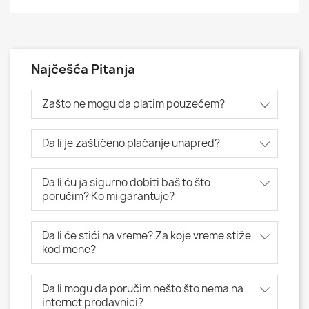
Najčešća Pitanja
Zašto ne mogu da platim pouzećem?
Da li je zaštićeno plaćanje unapred?
Da li ću ja sigurno dobiti baš to što
poručim? Ko mi garantuje?
Da li će stići na vreme? Za koje vreme stiže
kod mene?
Da li mogu da poručim nešto što nema na
internet prodavnici?