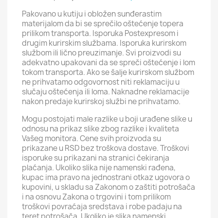
Pakovano u kutiju i obložen sunđerastim
materijalom da bi se sprečilo oštećenje topera
prilikom transporta. Isporuka Postexpresom i
drugim kurirskim službama. Isporuka kurirskom
službom ili lično preuzimanje. Svi proizvodi su
adekvatno upakovani da se spreči oštećenje i lom
tokom transporta. Ako se šalje kurirskom službom
ne prihvatamo odgovornost niti reklamaciju u
slučaju oštećenja ili loma. Naknadne reklamacije
nakon predaje kurirskoj službi ne prihvatamo.
Mogu postojati male razlike u boji urađene slike u
odnosu na prikaz slike zbog razlike i kvaliteta
Vašeg monitora. Cene svih proizvoda su
prikazane u RSD bez troškova dostave. Troškovi
isporuke su prikazani na stranici čekiranja
plaćanja. Ukoliko slika nije namenski rađena,
kupac ima pravo na jednostrani otkaz ugovora o
kupovini, u skladu sa Zakonom o zaštiti potrošača
i na osnovu Zakona o trgovini i tom prilikom
troškovi povraćaja sredstava i robe padaju na
teret potrošača. Ukoliko je slika namenski