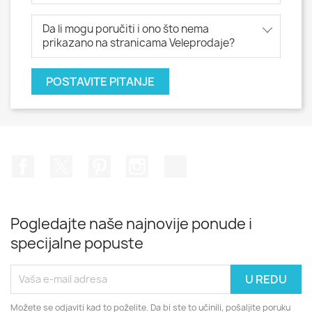
Da li mogu poručiti i ono što nema
prikazano na stranicama Veleprodaje?
POSTAVITE PITANJE
Facebook
Twitter
Pinterest
Instagram
TikTok
Pogledajte naše najnovije ponude i
specijalne popuste
Možete se odjaviti kad to poželite. Da bi ste to učinili, pošaljite poruku