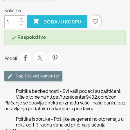
Količina

favorite_border
DODAJ U KORPU
Raspoloživo

Podeli
Napišite vaš komentar
Politika bezbednosti - Svi vaši podaci su zaštićeni.
Više o tome na https://trznicentar9402.com/con
Plaćanje se obavlja direktno između Vaše i naše banke bez
ostavljanja podataka sa kartice u prodavni
Politika Isporuke - Pošiljke se generalno otpremaju u
roku od 1-3 radna dana od prijema plaćanja