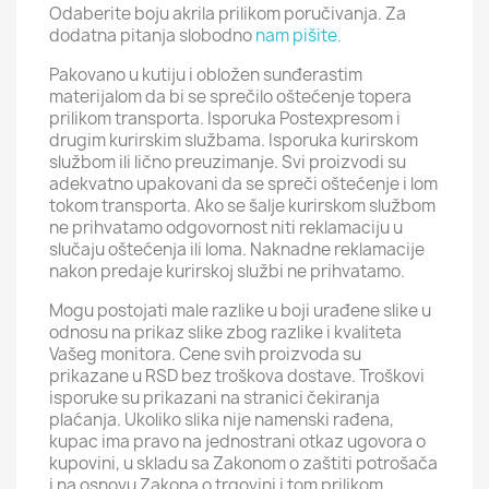
Odaberite boju akrila prilikom poručivanja. Za
dodatna pitanja slobodno
nam pišite.
Pakovano u kutiju i obložen sunđerastim
materijalom da bi se sprečilo oštećenje topera
prilikom transporta. Isporuka Postexpresom i
drugim kurirskim službama. Isporuka kurirskom
službom ili lično preuzimanje. Svi proizvodi su
adekvatno upakovani da se spreči oštećenje i lom
tokom transporta. Ako se šalje kurirskom službom
ne prihvatamo odgovornost niti reklamaciju u
slučaju oštećenja ili loma. Naknadne reklamacije
nakon predaje kurirskoj službi ne prihvatamo.
Mogu postojati male razlike u boji urađene slike u
odnosu na prikaz slike zbog razlike i kvaliteta
Vašeg monitora. Cene svih proizvoda su
prikazane u RSD bez troškova dostave. Troškovi
isporuke su prikazani na stranici čekiranja
plaćanja. Ukoliko slika nije namenski rađena,
kupac ima pravo na jednostrani otkaz ugovora o
kupovini, u skladu sa Zakonom o zaštiti potrošača
i na osnovu Zakona o trgovini i tom prilikom