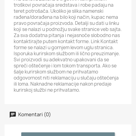
troškovi povraćaja sredstava i robe padaju na
teret potrošača. Ukoliko je slika namenski
rađena/dorađena na bilo koji način, kupac nema
pravo povraćaja proizvoda. Detalji su dati u linku
koji se nalazi u podnožju svake stranice veb sajta.
Za sva dodatna pitanja i nejasnoće slobodno nas
kontaktirajte putem kontakt forme. Link Kontakt
forme se nalazi u gornjem levom uglu stranica.
Isporuka kurirskom službom ili lično preuzimanje.
Svi proizvodi su adekvatno upakovani da se
spreči oštećenje i lom tokom transporta. Ako se
šalje kurirskom službom ne prihvatamo
odgovornost niti reklamaciju u slučaju oštećenja
ili loma. Naknadne reklamacije nakon predaje
kurirskoj službi ne prihvatamo.
Komentari (0)