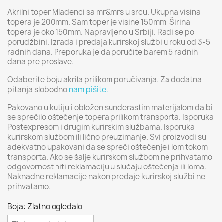
Akrilni toper Mladenci sa mr&mrs u srcu. Ukupna visina
topera je 200mm. Sam toper je visine 150mm. Širina
topera je oko 150mm. Napravljeno u Srbiji. Radi se po
porudžbini. Izrada i predaja kurirskoj službi u roku od 3-5
radnih dana. Preporuka je da poručite barem 5 radnih
dana pre proslave.
Odaberite boju akrila prilikom poručivanja. Za dodatna
pitanja slobodno
nam pišite.
Pakovano u kutiju i obložen sunđerastim materijalom da bi
se sprečilo oštećenje topera prilikom transporta. Isporuka
Postexpresom i drugim kurirskim službama. Isporuka
kurirskom službom ili lično preuzimanje. Svi proizvodi su
adekvatno upakovani da se spreči oštećenje i lom tokom
transporta. Ako se šalje kurirskom službom ne prihvatamo
odgovornost niti reklamaciju u slučaju oštećenja ili loma.
Naknadne reklamacije nakon predaje kurirskoj službi ne
prihvatamo.
Boja: Zlatno ogledalo