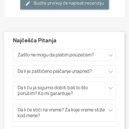
Budite prvi koji će napisati recenziju
Najčešća Pitanja
Zašto ne mogu da platim pouzećem?
Da li je zaštićeno plaćanje unapred?
Da li ću ja sigurno dobiti baš to što
poručim? Ko mi garantuje?
Da li će stići na vreme? Za koje vreme stiže
kod mene?