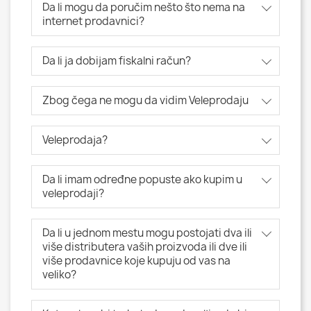
Da li mogu da poručim nešto što nema na
internet prodavnici?
Da li ja dobijam fiskalni račun?
Zbog čega ne mogu da vidim Veleprodaju
Veleprodaja?
Da li imam određne popuste ako kupim u
veleprodaji?
Da li u jednom mestu mogu postojati dva ili
više distributera vaših proizvoda ili dve ili
više prodavnice koje kupuju od vas na
veliko?