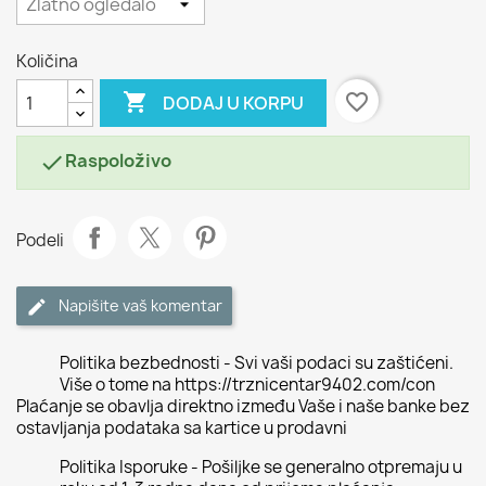
Količina

favorite_border
DODAJ U KORPU
Raspoloživo

Podeli
Napišite vaš komentar
Politika bezbednosti - Svi vaši podaci su zaštićeni.
Više o tome na https://trznicentar9402.com/con
Plaćanje se obavlja direktno između Vaše i naše banke bez
ostavljanja podataka sa kartice u prodavni
Politika Isporuke - Pošiljke se generalno otpremaju u