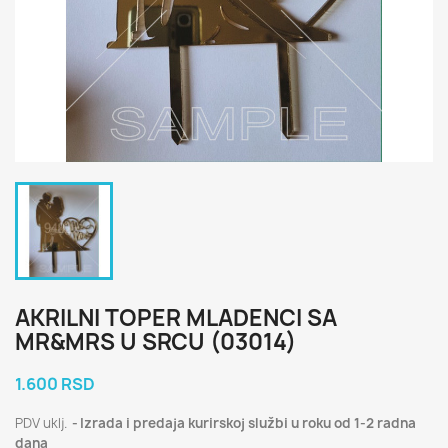
AKRILNI TOPER MLADENCI SA
MR&MRS U SRCU (03014)
1.600 RSD
PDV uklj.
Izrada i predaja kurirskoj službi u roku od 1-2 radna
dana