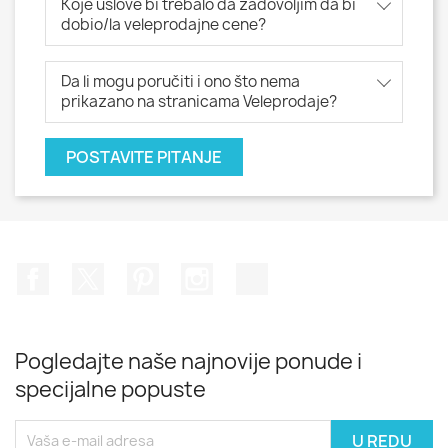
Koje uslove bi trebalo da zadovoljim da bi
dobio/la veleprodajne cene?
Da li mogu poručiti i ono što nema
prikazano na stranicama Veleprodaje?
POSTAVITE PITANJE
Facebook
Twitter
Pinterest
Instagram
TikTok
Pogledajte naše najnovije ponude i
specijalne popuste