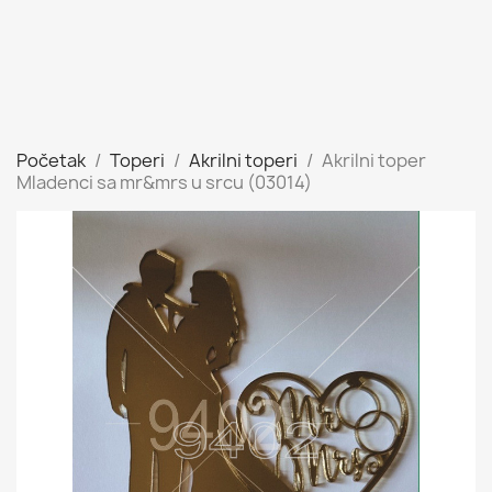
Početak
Toperi
Akrilni toperi
Akrilni toper
Mladenci sa mr&mrs u srcu (03014)