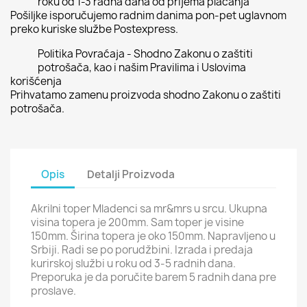
roku od 1-3 radna dana od prijema plaćanja
Pošiljke isporučujemo radnim danima pon-pet uglavnom
preko kuriske službe Postexpress.
Politika Povraćaja - Shodno Zakonu o zaštiti
potrošača, kao i našim Pravilima i Uslovima
korišćenja
Prihvatamo zamenu proizvoda shodno Zakonu o zaštiti
potrošača.
Opis
Detalji Proizvoda
Akrilni toper Mladenci sa mr&mrs u srcu. Ukupna
visina topera je 200mm. Sam toper je visine
150mm. Širina topera je oko 150mm. Napravljeno u
Srbiji. Radi se po porudžbini. Izrada i predaja
kurirskoj službi u roku od 3-5 radnih dana.
Preporuka je da poručite barem 5 radnih dana pre
proslave.