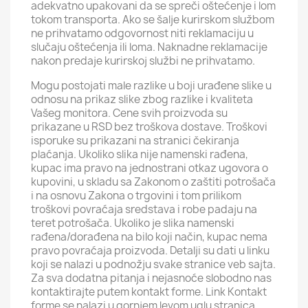
adekvatno upakovani da se spreči oštećenje i lom
tokom transporta. Ako se šalje kurirskom službom
ne prihvatamo odgovornost niti reklamaciju u
slučaju oštećenja ili loma. Naknadne reklamacije
nakon predaje kurirskoj službi ne prihvatamo.
Mogu postojati male razlike u boji urađene slike u
odnosu na prikaz slike zbog razlike i kvaliteta
Vašeg monitora. Cene svih proizvoda su
prikazane u RSD bez troškova dostave. Troškovi
isporuke su prikazani na stranici čekiranja
plaćanja. Ukoliko slika nije namenski rađena,
kupac ima pravo na jednostrani otkaz ugovora o
kupovini, u skladu sa Zakonom o zaštiti potrošača
i na osnovu Zakona o trgovini i tom prilikom
troškovi povraćaja sredstava i robe padaju na
teret potrošača. Ukoliko je slika namenski
rađena/dorađena na bilo koji način, kupac nema
pravo povraćaja proizvoda. Detalji su dati u linku
koji se nalazi u podnožju svake stranice veb sajta.
Za sva dodatna pitanja i nejasnoće slobodno nas
kontaktirajte putem kontakt forme. Link Kontakt
forme se nalazi u gornjem levom uglu stranica.