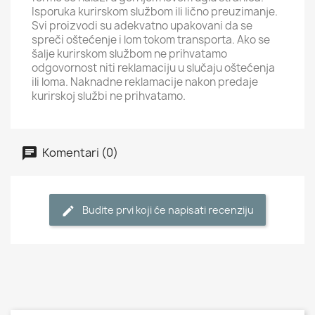
Isporuka kurirskom službom ili lično preuzimanje.
Svi proizvodi su adekvatno upakovani da se
spreči oštećenje i lom tokom transporta. Ako se
šalje kurirskom službom ne prihvatamo
odgovornost niti reklamaciju u slučaju oštećenja
ili loma. Naknadne reklamacije nakon predaje
kurirskoj službi ne prihvatamo.
Komentari (0)
Budite prvi koji će napisati recenziju