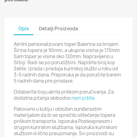
Opis
Detalji Proizvoda
Akrilni personalizovani toper Balerina sa brojem.
Širina topera je 90mm, a ukupna visina je 170mm.
Sam toper je visine oko 120mm. Napravljeno u
Srbiji. Radi se po porudžbini. Napišite broj koji
želite. Izrada i predaja kurirskoj službi u roku od
3-5 radnih dana. Preporuka je da poručite barem
5 radnih dana pre proslave.
Odaberite boju akrila prilikom poručivanja. Za
dodatna pitanja slobodno
nam pišite.
Pakovano u kutiju i obložen sunđerastim
materijalom da bi se sprečilo oštećenje topera
prilikom transporta. Isporuka Postexpresom i
drugim kurirskim službama. Isporuka kurirskom
službom ili lično preuzimanje. Svi proizvodi su