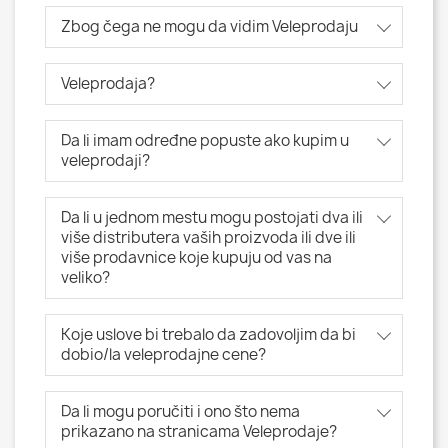
Zbog čega ne mogu da vidim Veleprodaju
Veleprodaja?
Da li imam određne popuste ako kupim u
veleprodaji?
Da li u jednom mestu mogu postojati dva ili
više distributera vaših proizvoda ili dve ili
više prodavnice koje kupuju od vas na
veliko?
Koje uslove bi trebalo da zadovoljim da bi
dobio/la veleprodajne cene?
Da li mogu poručiti i ono što nema
prikazano na stranicama Veleprodaje?