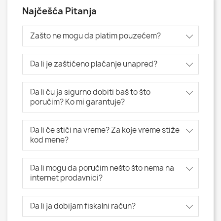
Najčešća Pitanja
Zašto ne mogu da platim pouzećem?
Da li je zaštićeno plaćanje unapred?
Da li ću ja sigurno dobiti baš to što
poručim? Ko mi garantuje?
Da li će stići na vreme? Za koje vreme stiže
kod mene?
Da li mogu da poručim nešto što nema na
internet prodavnici?
Da li ja dobijam fiskalni račun?