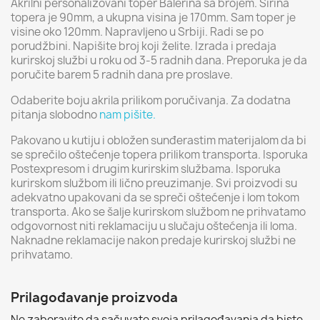
Akrilni personalizovani toper Balerina sa brojem. Širina
topera je 90mm, a ukupna visina je 170mm. Sam toper je
visine oko 120mm. Napravljeno u Srbiji. Radi se po
porudžbini. Napišite broj koji želite. Izrada i predaja
kurirskoj službi u roku od 3-5 radnih dana. Preporuka je da
poručite barem 5 radnih dana pre proslave.
Odaberite boju akrila prilikom poručivanja. Za dodatna
pitanja slobodno
nam pišite.
Pakovano u kutiju i obložen sunđerastim materijalom da bi
se sprečilo oštećenje topera prilikom transporta. Isporuka
Postexpresom i drugim kurirskim službama. Isporuka
kurirskom službom ili lično preuzimanje. Svi proizvodi su
adekvatno upakovani da se spreči oštećenje i lom tokom
transporta. Ako se šalje kurirskom službom ne prihvatamo
odgovornost niti reklamaciju u slučaju oštećenja ili loma.
Naknadne reklamacije nakon predaje kurirskoj službi ne
prihvatamo.
Prilagođavanje proizvoda
Ne zaboravite da sačuvate svoja prilagođavanja da biste