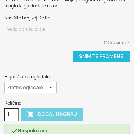
mogli da ga dodate u korpu
Napišite broj koji želite
1024 char. max
SNIMITE PROMENE
Boja: Zlatno ogledalo
Količina

DODAJ U KORPU
Raspoloživo
