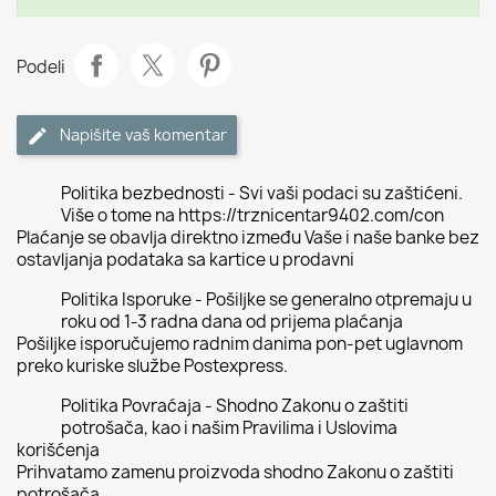
Podeli
Napišite vaš komentar
Politika bezbednosti - Svi vaši podaci su zaštićeni.
Više o tome na https://trznicentar9402.com/con
Plaćanje se obavlja direktno između Vaše i naše banke bez
ostavljanja podataka sa kartice u prodavni
Politika Isporuke - Pošiljke se generalno otpremaju u
roku od 1-3 radna dana od prijema plaćanja
Pošiljke isporučujemo radnim danima pon-pet uglavnom
preko kuriske službe Postexpress.
Politika Povraćaja - Shodno Zakonu o zaštiti
potrošača, kao i našim Pravilima i Uslovima
korišćenja
Prihvatamo zamenu proizvoda shodno Zakonu o zaštiti
potrošača.