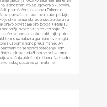
iranja plaćanja. Ukoliko slika nije namenski
na jednostrani otkaz ugovora o kupovini,
štiti potrošača i na osnovu Zakona o
roškovi povraćaja sredstava i robe padaju
iko je slika namenski rađena/dorađena na
ma pravo povraćaja proizvoda. Detalji su
i u podnožju svake stranice veb sajta. Za
jasnoće slobodno nas kontaktirajte putem
akt forme se nalazi u gornjem levom uglu
kom službom ili lično preuzimanje. Svi
pakovani da se spreči oštećenje i lom
 šalje kurirskom službom ne prihvatamo
iju u slučaju oštećenja ili loma. Naknadne
e kurirskoj službi ne prihvatamo.