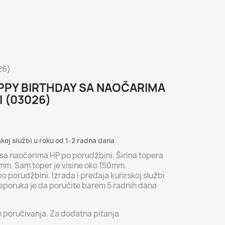
26)
APPY BIRTHDAY SA NAOČARIMA
 (03026)
skoj službi u roku od 1-2 radna dana
 sa naočarima HP po porudžbini. Širina topera
mm. Sam toper je visine oko 150mm.
po porudžbini. Izrada i predaja kurirskoj službi
reporuka je da poručite barem 5 radnih dana
m poručivanja. Za dodatna pitanja