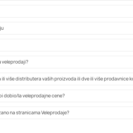
ju
 veleprodaji?
li više distributera vaših proizvoda ili dve ili više prodavnice 
 bi dobio/la veleprodajne cene?
azano na stranicama Veleprodaje?