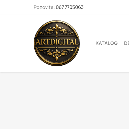
Pozovite:
067 7705063
KATALOG
D