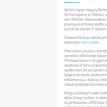
Akrilni toper Happy Birt
Širina topera je 150mm, 
oko 150mm. Napravljeno u 
predaja kurirskoj službi 
poručite barem 5 radnih 
Odaberite boju akrila pr
slobodno
nam pišite.
Pakovano u kutiju i oblo
sprečilo oštećenje toper
Postexpresom i drugim k
službom ili lično preuzim
upakovani da se spreči o
šalje kurirskom službom 
reklamaciju u slučaju ošt
nakon predaje kurirskoj 
Mogu postojati male razli
slike zbog razlike i kval
su prikazane u RSD bez t