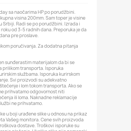
hday sa naočarima HP po porudžbini.
ukupna visina 200mm. Sam toper je visine
Srbiji. Radi se po porudžbini. Izrada i
u roku od 3-5 radnih dana. Preporuka je da
dana pre proslave.
ilikom poručivanja. Za dodatna pitanja
žen sunđerastim materijalom da bi se
a prilikom transporta. Isporuka
urirskim službama. Isporuka kurirskom
anje. Svi proizvodi su adekvatno
štećenje i lom tokom transporta. Ako se
ne prihvatamo odgovornost niti
ećenja ili loma. Naknadne reklamacije
službi ne prihvatamo.
ke u boji urađene slike u odnosu na prikaz
iteta Vašeg monitora. Cene svih proizvoda
roškova dostave. Troškovi isporuke su