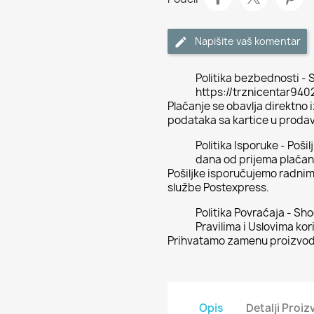
Napišite vaš komentar
Politika bezbednosti - S
https://trznicentar94
Plaćanje se obavlja direktno
podataka sa kartice u proda
Politika Isporuke - Poši
dana od prijema plaćan
Pošiljke isporučujemo radni
službe Postexpress.
Politika Povraćaja - Sh
Pravilima i Uslovima kor
Prihvatamo zamenu proizvoda
Opis
Detalji Proi