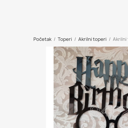
Početak
Toperi
Akrilni toperi
Akriln