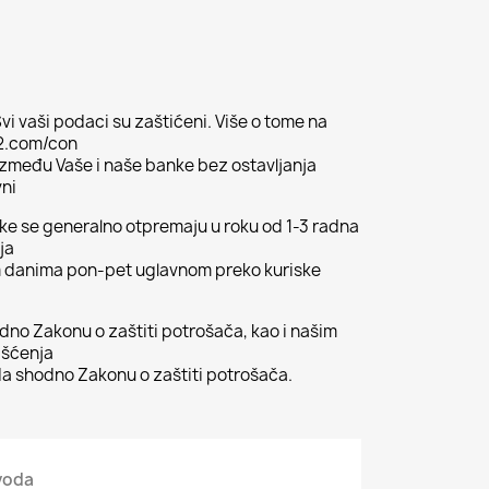
vi vaši podaci su zaštićeni. Više o tome na
02.com/con
 između Vaše i naše banke bez ostavljanja
vni
ljke se generalno otpremaju u roku od 1-3 radna
ja
m danima pon-pet uglavnom preko kuriske
odno Zakonu o zaštiti potrošača, kao i našim
išćenja
 shodno Zakonu o zaštiti potrošača.
zvoda