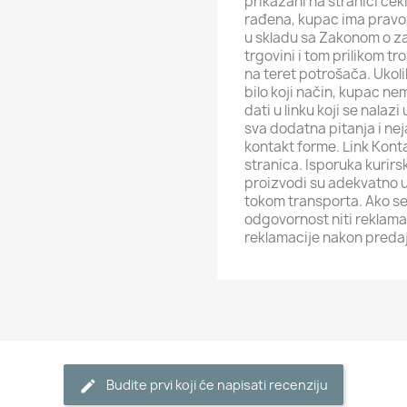
prikazani na stranici ček
rađena, kupac ima pravo 
u skladu sa Zakonom o za
trgovini i tom prilikom t
na teret potrošača. Ukol
bilo koji način, kupac ne
dati u linku koji se nalaz
sva dodatna pitanja i ne
kontakt forme. Link Kont
stranica. Isporuka kurirs
proizvodi su adekvatno u
tokom transporta. Ako se
odgovornost niti reklamac
reklamacije nakon predaj
Budite prvi koji će napisati recenziju