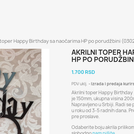
i toper Happy Birthday sa naočarima HP po porudžbini (030
AKRILNI TOPER H
HP PO PORUDŽBINI
1.700 RSD
PDV uklj.
Izrada i predaja kurir
Akrilni toper Happy Birthday
je 150mm, ukupna visina 200
Napravljeno u Srbiji. Radi se 
u roku od 3-5 radnih dana. P
pre proslave.
Odaberite boju akrila priliko
slobodno
nam pišite.