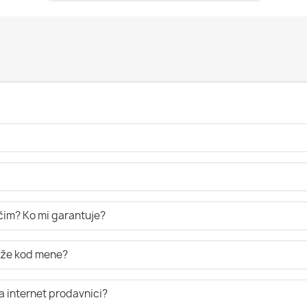
ručim? Ko mi garantuje?
tiže kod mene?
a internet prodavnici?