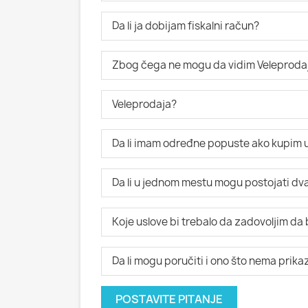
Da li ja dobijam fiskalni račun?
Zbog čega ne mogu da vidim Veleproda
Veleprodaja?
Da li imam određne popuste ako kupim u
Da li u jednom mestu mogu postojati dva i
Koje uslove bi trebalo da zadovoljim da
Da li mogu poručiti i ono što nema prik
POSTAVITE PITANJE