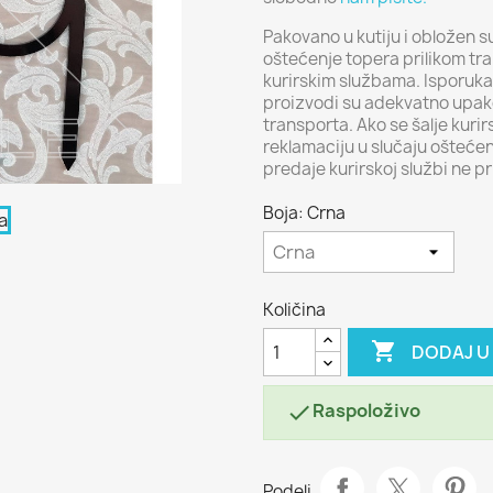
Pakovano u kutiju i obložen s
oštećenje topera prilikom tr
kurirskim službama. Isporuka 
proizvodi su adekvatno upako
transporta. Ako se šalje kur
reklamaciju u slučaju oštećen
predaje kurirskoj službi ne p
Boja: Crna
Količina

DODAJ U
Raspoloživo

Podeli