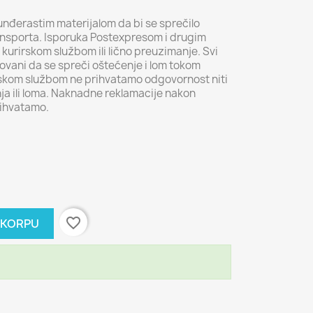
unđerastim materijalom da bi se sprečilo
ansporta. Isporuka Postexpresom i drugim
kurirskom službom ili lično preuzimanje. Svi
vani da se spreči oštećenje i lom tokom
irskom službom ne prihvatamo odgovornost niti
ja ili loma. Naknadne reklamacije nakon
rihvatamo.
favorite_border
 KORPU