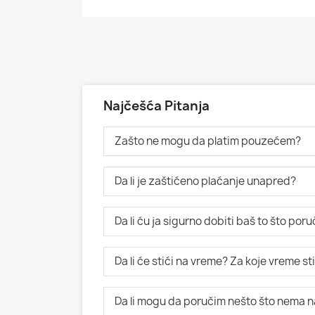
Najčešća Pitanja
Zašto ne mogu da platim pouzećem?
Da li je zaštićeno plaćanje unapred?
Da li ću ja sigurno dobiti baš to što po
Da li će stići na vreme? Za koje vreme s
Da li mogu da poručim nešto što nema n