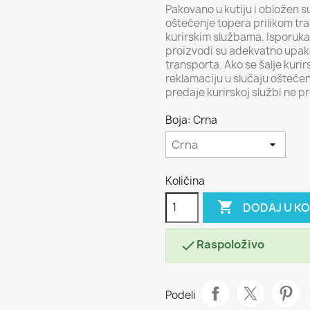
Pakovano u kutiju i obložen s
oštećenje topera prilikom tr
kurirskim službama. Isporuka 
proizvodi su adekvatno upako
transporta. Ako se šalje kur
reklamaciju u slučaju oštećen
predaje kurirskoj službi ne p
Boja: Crna
Količina

DODAJ U K
Raspoloživo

Podeli