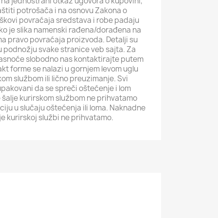
na jednostrani otkaz ugovora o kupovini,
štiti potrošača i na osnovu Zakona o
roškovi povraćaja sredstava i robe padaju
iko je slika namenski rađena/dorađena na
ma pravo povraćaja proizvoda. Detalji su
i u podnožju svake stranice veb sajta. Za
jasnoće slobodno nas kontaktirajte putem
akt forme se nalazi u gornjem levom uglu
kom službom ili lično preuzimanje. Svi
pakovani da se spreči oštećenje i lom
 šalje kurirskom službom ne prihvatamo
iju u slučaju oštećenja ili loma. Naknadne
e kurirskoj službi ne prihvatamo.