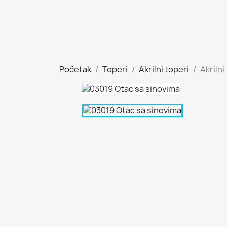
Početak
Toperi
Akrilni toperi
Akriln