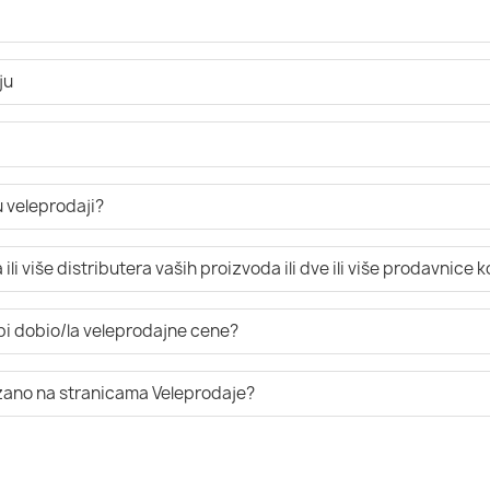
ju
 veleprodaji?
li više distributera vaših proizvoda ili dve ili više prodavnice 
 bi dobio/la veleprodajne cene?
azano na stranicama Veleprodaje?