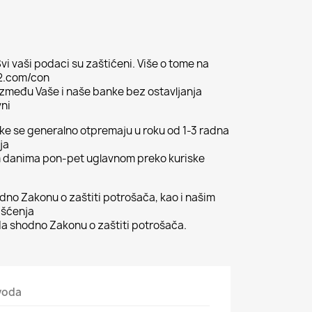
vi vaši podaci su zaštićeni. Više o tome na
02.com/con
 između Vaše i naše banke bez ostavljanja
vni
ljke se generalno otpremaju u roku od 1-3 radna
ja
m danima pon-pet uglavnom preko kuriske
odno Zakonu o zaštiti potrošača, kao i našim
išćenja
 shodno Zakonu o zaštiti potrošača.
zvoda