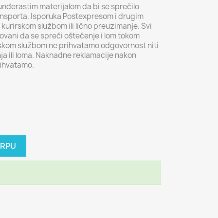
unđerastim materijalom da bi se sprečilo
ansporta. Isporuka Postexpresom i drugim
kurirskom službom ili lično preuzimanje. Svi
vani da se spreči oštećenje i lom tokom
irskom službom ne prihvatamo odgovornost niti
ja ili loma. Naknadne reklamacije nakon
rihvatamo.
ORPU