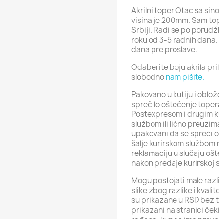
Akrilni toper Otac sa si
visina je 200mm. Sam top
Srbiji. Radi se po porudžb
roku od 3-5 radnih dana.
dana pre proslave.
Odaberite boju akrila pr
slobodno
nam pišite.
Pakovano u kutiju i oblo
sprečilo oštećenje toper
Postexpresom i drugim k
službom ili lično preuzim
upakovani da se spreči o
šalje kurirskom službom 
reklamaciju u slučaju ošt
nakon predaje kurirskoj 
Mogu postojati male razli
slike zbog razlike i kval
su prikazane u RSD bez t
prikazani na stranici ček