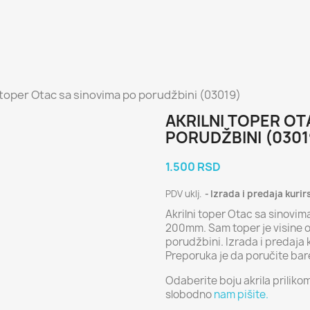
i toper Otac sa sinovima po porudžbini (03019)
AKRILNI TOPER OT
PORUDŽBINI (0301
1.500 RSD
PDV uklj.
Izrada i predaja kurir
Akrilni toper Otac sa sinovim
200mm. Sam toper je visine o
porudžbini. Izrada i predaja 
Preporuka je da poručite bar
Odaberite boju akrila priliko
slobodno
nam pišite.