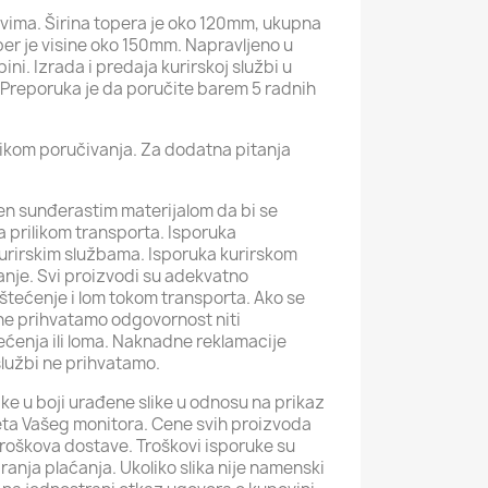
novima. Širina topera je oko 120mm, ukupna
er je visine oko 150mm. Napravljeno u
ini. Izrada i predaja kurirskoj službi u
 Preporuka je da poručite barem 5 radnih
ilikom poručivanja. Za dodatna pitanja
žen sunđerastim materijalom da bi se
a prilikom transporta. Isporuka
urirskim službama. Isporuka kurirskom
anje. Svi proizvodi su adekvatno
štećenje i lom tokom transporta. Ako se
ne prihvatamo odgovornost niti
ećenja ili loma. Naknadne reklamacije
službi ne prihvatamo.
ke u boji urađene slike u odnosu na prikaz
iteta Vašeg monitora. Cene svih proizvoda
roškova dostave. Troškovi isporuke su
iranja plaćanja. Ukoliko slika nije namenski