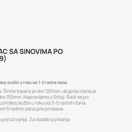
AC SA SINOVIMA PO
9)
skoj službi u roku od 1-2 radna dana
a. Širina topera je oko 120mm, ukupna visina je
ko 150mm. Napravljeno u Srbiji. Radi se po
kurirskoj službi u roku od 3-5 radnih dana.
em 5 radnih dana pre proslave.
m poručivanja. Za dodatna pitanja