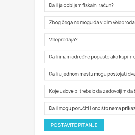
Da li ja dobijam fiskalni račun?
Zbog čega ne mogu da vidim Veleproda
Veleprodaja?
Da li imam određne popuste ako kupim u
Da li u jednom mestu mogu postojati dva i
Koje uslove bi trebalo da zadovoljim da
Da li mogu poručiti i ono što nema prik
POSTAVITE PITANJE