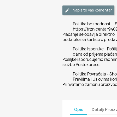
Napišite vaš komentar
Politika bezbednosti - S
https://trznicentar94
Plaćanje se obavlja direktno
podataka sa kartice u proda
Politika Isporuke - Poši
dana od prijema plaćan
Pošiljke isporučujemo radni
službe Postexpress.
Politika Povraćaja - Sh
Pravilima i Uslovima kor
Prihvatamo zamenu proizvoda
Opis
Detalji Proi