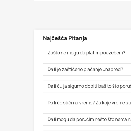
Najčešća Pitanja
Zašto ne mogu da platim pouzećem?
Da li je zaštićeno plaćanje unapred?
Da li ću ja sigurno dobiti baš to što po
Da li će stići na vreme? Za koje vreme s
Da li mogu da poručim nešto što nema n