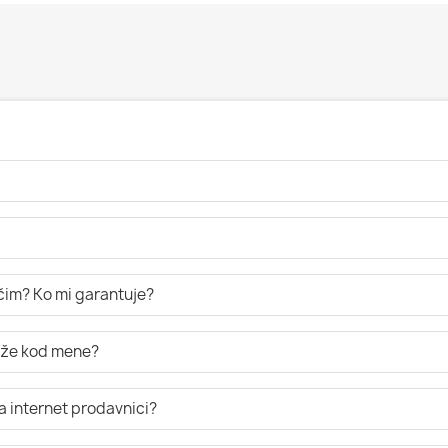
ručim? Ko mi garantuje?
tiže kod mene?
a internet prodavnici?