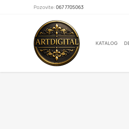
Pozovite:
067 7705063
KATALOG
D