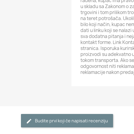
rađena, kupac ima pravo 
u skladu sa Zakonom o za
trgovini i tom prilikom t
na teret potrošača. Ukol
bilo koji način, kupac ne
dati u linku koji se nalaz
sva dodatna pitanja i ne
kontakt forme. Link Kont
stranica. Isporuka kurirs
proizvodi su adekvatno u
tokom transporta. Ako se
odgovornost niti reklamac
reklamacije nakon predaj
Budite prvi koji će napisati recenziju